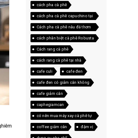
cách pha cà phê
cách pha cà phê capuchino tại
nhà
Cách pha cà phê nâu đá thơm
ngon ngay tại nhà
cách phân biệt cà phê Robusta
và Arabica
Cách rang cà phê
cách rang cà phê tại nhà
cafe culi
cafe đen
cafe đen có giảm cân không
cafe giảm cân
caphegiamcan
có nên mua máy xay cà phê tự
động
nghiêm
coffee giảm cân
đậm vị
dụng cụ pha chế