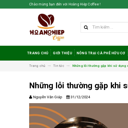
Chào mừng bạn đến với Hoàng Hiệp Coffee !
TRANG CHỦ
GIỚI THIỆU
NÔNG TRẠI CÀ PHÊ HỮU CƠ
Trang chủ
Tin tức
Những lỗi thường gặp khi sử dụng
Những lỗi thường gặp khi 
Nguyễn Văn Giáp
31/12/2024
Vì sao cà phê
robusta rang mộc
được đánh giá cao
trong giới sành cà
phê?