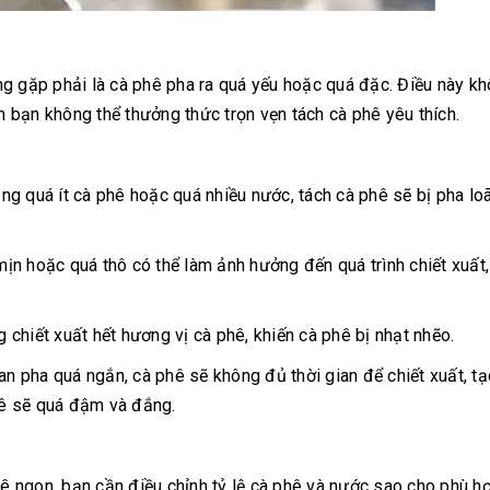
g gặp phải là cà phê pha ra quá yếu hoặc quá đặc. Điều này kh
 bạn không thể thưởng thức trọn vẹn tách cà phê yêu thích.
g quá ít cà phê hoặc quá nhiều nước, tách cà phê sẽ bị pha lo
n hoặc quá thô có thể làm ảnh hưởng đến quá trình chiết xuất
chiết xuất hết hương vị cà phê, khiến cà phê bị nhạt nhẽo.
an pha quá ngắn, cà phê sẽ không đủ thời gian để chiết xuất, tạ
phê sẽ quá đậm và đắng.
hê ngon, bạn cần điều chỉnh tỷ lệ cà phê và nước sao cho phù hợ