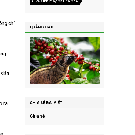
vệ sinh máy pha cà phê
ông chỉ
QUẢNG CÁO
ãng
, dẫn
CHIA SẺ BÀI VIẾT
o ra
Chia sẻ
p.