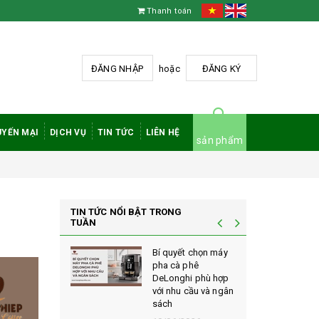
Thanh toán
ĐĂNG NHẬP
hoặc
ĐĂNG KÝ
YẾN MẠI
DỊCH VỤ
TIN TỨC
LIÊN HỆ
sản phẩm
TIN TỨC NỔI BẬT TRONG
TUẦN
à phê
Bí quyết chọn máy
 rang mộc
pha cà phê
nh giá cao
DeLonghi phù hợp
ới sành cà
với nhu cầu và ngân
sách