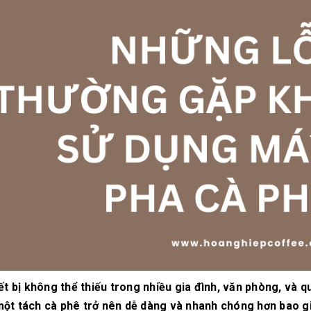
10/06/2026
10/06/2
Máy pha cà phê
Bí quyế
DeLonghi có gì đặc
cà phê h
biệt mà hàng triệu
mộc thơ
người yêu thích?
chuẩn vị
10/06/2026
10/06/2
Cách vệ sinh và bảo
Những ti
dưỡng máy pha cà
giá một 
phê Winci đúng
phê ngu
chuẩn
ngon
27/02/2026
10/06/2
ết bị không thể thiếu trong nhiều gia đình, văn phòng, và q
a một tách cà phê trở nên dễ dàng và nhanh chóng hơn bao gi