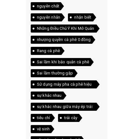
nguyên chất
nguyên nhân
nhận biết
Những Điều Chú Ý Khi Mở Quán
Cà Phê
nhượng quyền cà phê 0 đồng
Rang cà phê
Sai lầm khi bảo quản cà phê
Sai lầm thường gặp
Sử dụng máy pha cà phê hiệu
quả
sự khác nhau
sự khác nhau giữa máy ép trái
cây và máy xay sinh tố
tiêu chí
trái cây
vệ sinh