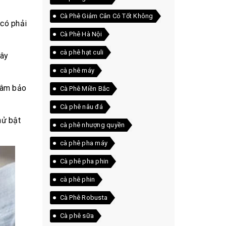
Cà Phê Giảm Cân Có Tốt Không
 có phải
Cà Phê Hà Nội
cà phê hạt culi
dây
cà phê máy
 tâm bảo
Cà Phê Miền Bắc
Cà phê nâu đá
hử bật
cà phê nhượng quyền
cà phê pha máy
Cà phê pha phin
cà phê phin
Cà Phê Robusta
Cà phê sữa