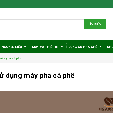
TÌM KIẾM
NGUYÊN LIỆU
MÁY VÀ THIẾT BỊ
DỤNG CỤ PHA CHẾ
KHU
 máy pha cà phê
sử dụng máy pha cà phê
Bí quyết chọn máy
Vì sao c
pha cà phê
robusta
DeLonghi phù hợp
được đá
với nhu cầu và ngân
trong gi
sách
phê?