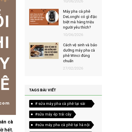
026
10/06/2026
t chọn mua
Máy pha cà phê
ạt rang
DeLonghi có gì đặc
m ngon,
biệt mà hàng triệu
người yêu thích?
026
10/06/2026
êu chí đánh
Cách vệ sinh và bảo
loại bột cà
dưỡng máy pha cà
yên chất
phê Winci đúng
chuẩn
026
27/02/2026
TAGS BÀI VIẾT
# sửa máy pha cà phê tại sài
gòn
#sửa máy ép trái cây
uán cà
#sửa máy pha cà phê tại hà nội
ờ hết.