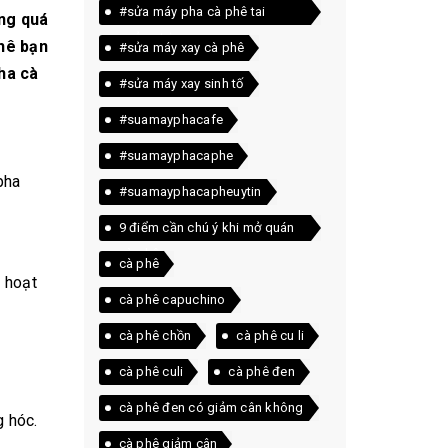
#sửa máy pha cà phê tai
ong quá
quảng trị
phê bạn
#sửa máy xay cà phê
ha cà
#sửa máy xay sinh tố
#suamayphacafe
#suamayphacaphe
pha
#suamayphacapheuytin
9 điểm cần chú ý khi mở quán
cà phê
cà phê
 hoạt
cà phê capuchino
cà phê chồn
cà phê cu li
cà phê culi
cà phê đen
cà phê đen có giảm cân không
g hóc.
cà phê giảm cân