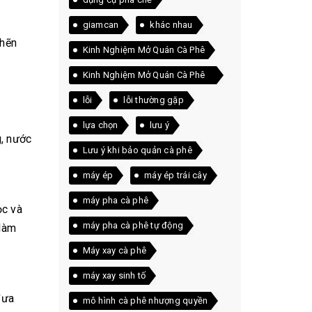
giamcan
khác nhau
ghẽn
Kinh Nghiệm Mở Quán Cà Phê
Kinh Nghiệm Mở Quán Cà Phê
Thực Tế
lỗi
lỗi thường gặp
lựa chọn
lưu ý
, nước
Lưu ý khi bảo quản cà phê
máy ép
máy ép trái cây
máy pha cà phê
ọc và
máy pha cà phê tự động
 làm
Máy xay cà phê
máy xay sinh tố
đưa
mô hình cà phê nhượng quyền