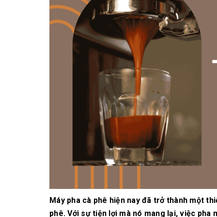
10/06/2026
Bí quyết chọn mua
cà phê hạt rang
mộc thơm ngon,
chuẩn vị
10/06/2026
Những tiêu chí đánh
giá một loại bột cà
phê nguyên chất
ngon
10/06/2026
Máy pha cà phê hiện nay đã trở thành một thi
phê. Với sự tiện lợi mà nó mang lại, việc ph