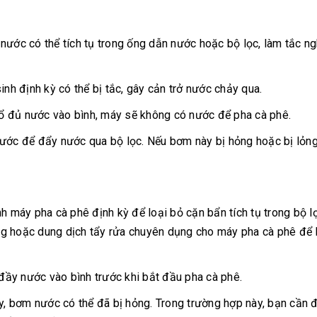
nước có thể tích tụ trong ống dẫn nước hoặc bộ lọc, làm tắc n
inh định kỳ có thể bị tắc, gây cản trở nước chảy qua.
ổ đủ nước vào bình, máy sẽ không có nước để pha cà phê.
ớc để đẩy nước qua bộ lọc. Nếu bơm này bị hỏng hoặc bị lỏng
h máy pha cà phê định kỳ để loại bỏ cặn bẩn tích tụ trong bộ l
ng hoặc dung dịch tẩy rửa chuyên dụng cho máy pha cà phê để
ầy nước vào bình trước khi bắt đầu pha cà phê.
, bơm nước có thể đã bị hỏng. Trong trường hợp này, bạn cần 