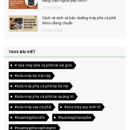
hàng triệu người yêu thích?
10/06/2026
Cách vệ sinh và bảo dưỡng máy pha cà phê
Winci đúng chuẩn
27/02/2026
TAGS BÀI VIẾT
# sửa máy pha cà phê tại sài gòn
#sửa máy ép trái cây
#sửa máy pha cà phê tại hà nội
#sửa máy pha cà phê tai quảng trị
#sửa máy xay cà phê
#sửa máy xay sinh tố
#suamayphacafe
#suamayphacaphe
#suamayphacapheuytin