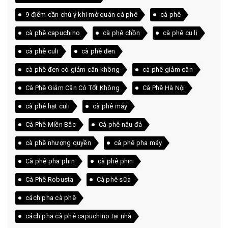
9 điểm cần chú ý khi mở quán cà phê
cà phê
cà phê capuchino
cà phê chồn
cà phê cu li
cà phê culi
cà phê đen
cà phê đen có giảm cân không
cà phê giảm cân
Cà Phê Giảm Cân Có Tốt Không
Cà Phê Hà Nội
cà phê hạt culi
cà phê máy
Cà Phê Miền Bắc
Cà phê nâu đá
cà phê nhượng quyền
cà phê pha máy
Cà phê pha phin
cà phê phin
Cà Phê Robusta
Cà phê sữa
cách pha cà phê
cách pha cà phê capuchino tại nhà