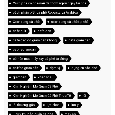
Cách pha cà phê nâu đá thơm ngon ngay tại nhà
cách phân biệt cà phê Robusta và Arabica
Cách rang cà phê
cách rang cà phê tại nhà
cafe culi
cafe đen
cafe đen có giảm cân không
cafe giảm cân
caphegiamcan
có nên mua máy xay cà phê tự động
coffee giảm cân
đậm vị
dụng cụ pha chế
giamcan
khác nhau
Kinh Nghiệm Mở Quán Cà Phê
Kinh Nghiệm Mở Quán Cà Phê Thực Tế
lỗi
lỗi thường gặp
lựa chọn
lưu ý
Lưu ý khi bảo quản cà phê
máy ép