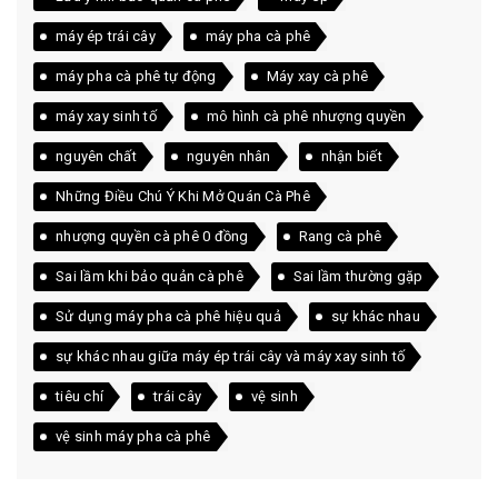
máy ép trái cây
máy pha cà phê
máy pha cà phê tự động
Máy xay cà phê
máy xay sinh tố
mô hình cà phê nhượng quyền
nguyên chất
nguyên nhân
nhận biết
Những Điều Chú Ý Khi Mở Quán Cà Phê
nhượng quyền cà phê 0 đồng
Rang cà phê
Sai lầm khi bảo quản cà phê
Sai lầm thường gặp
Sử dụng máy pha cà phê hiệu quả
sự khác nhau
sự khác nhau giữa máy ép trái cây và máy xay sinh tố
tiêu chí
trái cây
vệ sinh
vệ sinh máy pha cà phê