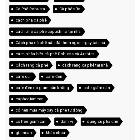
Cà Phê Robusta
Cà phê sữa
cách pha cà phê
cách pha cà phê capuchino tại nhà
Cách pha cà phê nâu đá thơm ngon ngay tại nhà
cách phân biệt cà phê Robusta và Arabica
Cách rang cà phê
cách rang cà phê tại nhà
cafe culi
cafe đen
cafe đen có giảm cân không
cafe giảm cân
caphegiamcan
có nên mua máy xay cà phê tự động
coffee giảm cân
đậm vị
dụng cụ pha chế
giamcan
khác nhau