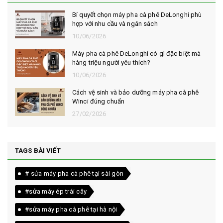
Bí quyết chọn máy pha cà phê DeLonghi phù
hợp với nhu cầu và ngân sách
10/06/2026
Máy pha cà phê DeLonghi có gì đặc biệt mà
hàng triệu người yêu thích?
10/06/2026
Cách vệ sinh và bảo dưỡng máy pha cà phê
Winci đúng chuẩn
27/02/2026
TAGS BÀI VIẾT
# sửa máy pha cà phê tại sài gòn
#sửa máy ép trái cây
#sửa máy pha cà phê tại hà nội