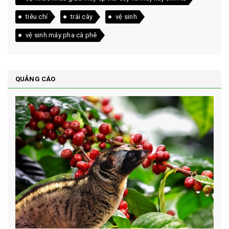
tiêu chí
trái cây
vệ sinh
vệ sinh máy pha cà phê
QUẢNG CÁO