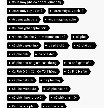
#sửa máy pha cà phê tai quảng trị
#sửa máy xay cà phê
#sửa máy xay sinh tố
#suamayphacafe
#suamayphacaphe
#suamayphacapheuytin
9 điểm cần chú ý khi mở quán cà phê
cà phê
cà phê capuchino
cà phê chồn
cà phê cu li
cà phê culi
cà phê đen
cà phê đen có giảm cân không
cà phê giảm cân
Cà Phê Giảm Cân Có Tốt Không
Cà Phê Hà Nội
cà phê hạt culi
cà phê máy
Cà Phê Miền Bắc
Cà phê nâu đá
cà phê nhượng quyền
cà phê pha máy
Cà phê pha phin
cà phê phin