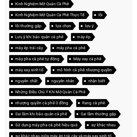
Kinh Nghiệm Mở Quán Cà Phê
Kinh Nghiệm Mở Quán Cà Phê Thực Tế
lỗi
lỗi thường gặp
lựa chọn
lưu ý
Lưu ý khi bảo quản cà phê
máy ép
máy ép trái cây
máy pha cà phê
máy pha cà phê tự động
Máy xay cà phê
máy xay sinh tố
mô hình cà phê nhượng quyền
nguyên chất
nguyên nhân
nhận biết
Những Điều Chú Ý Khi Mở Quán Cà Phê
nhượng quyền cà phê 0 đồng
Rang cà phê
Sai lầm khi bảo quản cà phê
Sai lầm thường gặp
Sử dụng máy pha cà phê hiệu quả
sự khác nhau
sự khác nhau giữa máy ép trái cây và máy xay sinh tố