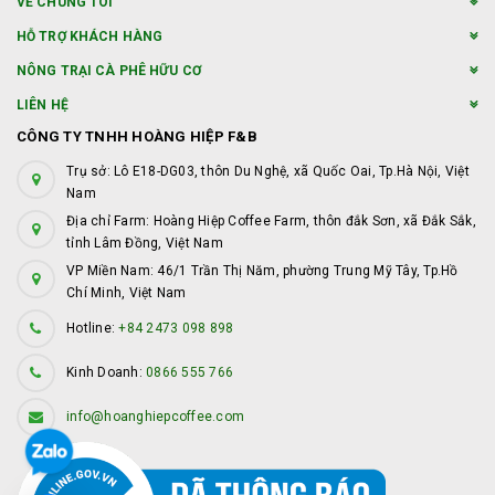
VỀ CHÚNG TÔI
HỖ TRỢ KHÁCH HÀNG
NÔNG TRẠI CÀ PHÊ HỮU CƠ
LIÊN HỆ
CÔNG TY TNHH HOÀNG HIỆP F&B
Trụ sở: Lô E18-DG03, thôn Du Nghệ, xã Quốc Oai, Tp.Hà Nội, Việt
Nam
Địa chỉ Farm: Hoàng Hiệp Coffee Farm, thôn đắk Sơn, xã Đắk Sắk,
tỉnh Lâm Đồng, Việt Nam
VP Miền Nam: 46/1 Trần Thị Năm, phường Trung Mỹ Tây, Tp.Hồ
Chí Minh, Việt Nam
Hotline:
+84 2473 098 898
Kinh Doanh:
0866 555 766
info@hoanghiepcoffee.com