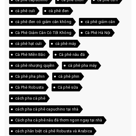
cà phê culi
cà phê đen
cà phê đen có giảm cân không
cà phê giảm cân
Cà Phê Giảm Cân Có Tốt Không
Cà Phê Hà Nội
cà phê hạt culi
cà phê máy
Cà Phê Miền Bắc
Cà phê nâu đá
cà phê nhượng quyền
cà phê pha máy
Cà phê pha phin
cà phê phin
Cà Phê Robusta
Cà phê sữa
cách pha cà phê
cách pha cà phê capuchino tại nhà
Cách pha cà phê nâu đá thơm ngon ngay tại nhà
cách phân biệt cà phê Robusta và Arabica