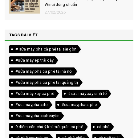
Winci đúng chuẩn
27/02/2026
TAGS BÀI VIẾT
# sửa máy pha cà phê tại sài gòn
#sửa máy ép trái cây
#sửa máy pha cà phê tại hà nội
#sửa máy pha cà phê tai quảng trị
#sửa máy xay cà phê
#sửa máy xay sinh tố
#suamayphacafe
#suamayphacaphe
#suamayphacapheuytin
9 điểm cần chú ý khi mở quán cà phê
cà phê
cà phê capuchino
cà phê chồn
cà phê cu li