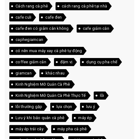
Cách rang cà phê
cách rang cà phê tại nhà
cafe culi
cafe đen
cafe đen có giảm cân không
cafe giảm cân
caphegiamcan
có nên mua máy xay cà phê tự động
coffee giảm cân
đậm vị
dụng cụ pha chế
giamcan
khác nhau
Kinh Nghiệm Mở Quán Cà Phê
Kinh Nghiệm Mở Quán Cà Phê Thực Tế
lỗi
lỗi thường gặp
lựa chọn
lưu ý
Lưu ý khi bảo quản cà phê
máy ép
máy ép trái cây
máy pha cà phê