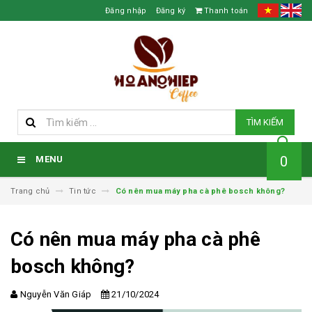
Đăng nhập
Đăng ký
Thanh toán
TÌM KIẾM
0
MENU
Trang chủ
Tin tức
Có nên mua máy pha cà phê bosch không?
Có nên mua máy pha cà phê
bosch không?
Nguyễn Văn Giáp
21/10/2024