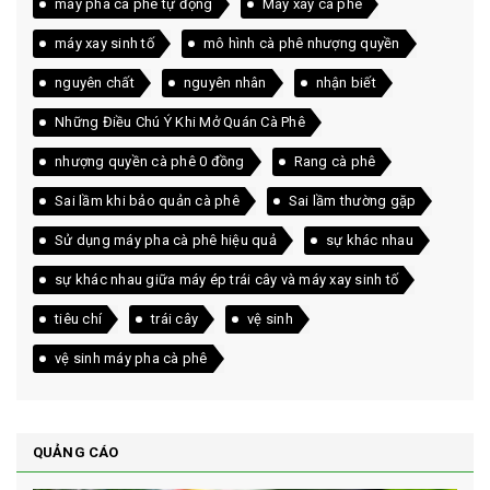
máy pha cà phê tự động
Máy xay cà phê
máy xay sinh tố
mô hình cà phê nhượng quyền
nguyên chất
nguyên nhân
nhận biết
Những Điều Chú Ý Khi Mở Quán Cà Phê
nhượng quyền cà phê 0 đồng
Rang cà phê
Sai lầm khi bảo quản cà phê
Sai lầm thường gặp
Sử dụng máy pha cà phê hiệu quả
sự khác nhau
sự khác nhau giữa máy ép trái cây và máy xay sinh tố
tiêu chí
trái cây
vệ sinh
vệ sinh máy pha cà phê
QUẢNG CÁO