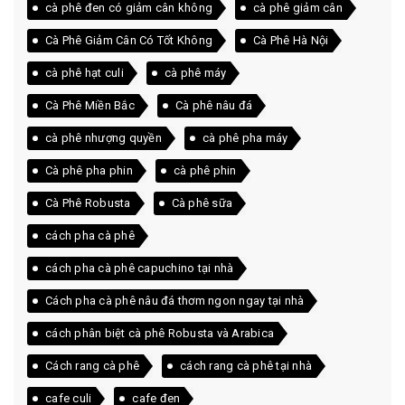
cà phê đen có giảm cân không
cà phê giảm cân
Cà Phê Giảm Cân Có Tốt Không
Cà Phê Hà Nội
cà phê hạt culi
cà phê máy
Cà Phê Miền Bắc
Cà phê nâu đá
cà phê nhượng quyền
cà phê pha máy
Cà phê pha phin
cà phê phin
Cà Phê Robusta
Cà phê sữa
cách pha cà phê
cách pha cà phê capuchino tại nhà
Cách pha cà phê nâu đá thơm ngon ngay tại nhà
cách phân biệt cà phê Robusta và Arabica
Cách rang cà phê
cách rang cà phê tại nhà
cafe culi
cafe đen