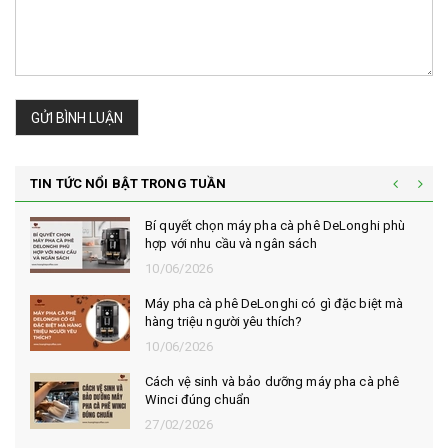
GỬI BÌNH LUẬN
TIN TỨC NỔI BẬT TRONG TUẦN
Vì sao cà phê robusta rang mộc được đánh
giá cao trong giới sành cà phê?
10/06/2026
Bí quyết chọn mua cà phê hạt rang mộc thơm
ngon, chuẩn vị
10/06/2026
Những tiêu chí đánh giá một loại bột cà phê
nguyên chất ngon
10/06/2026