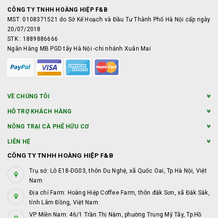
CÔNG TY TNHH HOÀNG HIỆP F&B
MST: 0108371521 do Sở Kế Hoạch và Đầu Tư Thành Phố Hà Nội cấp ngày
20/07/2018
STK : 1889886666
Ngân Hàng MB PGD tây Hà Nội -chi nhánh Xuân Mai
VỀ CHÚNG TÔI
HỖ TRỢ KHÁCH HÀNG
NÔNG TRẠI CÀ PHÊ HỮU CƠ
LIÊN HỆ
CÔNG TY TNHH HOÀNG HIỆP F&B
Trụ sở: Lô E18-DG03, thôn Du Nghệ, xã Quốc Oai, Tp.Hà Nội, Việt
Nam
Địa chỉ Farm: Hoàng Hiệp Coffee Farm, thôn đắk Sơn, xã Đắk Sắk,
tỉnh Lâm Đồng, Việt Nam
VP Miền Nam: 46/1 Trần Thị Năm, phường Trung Mỹ Tây, Tp.Hồ