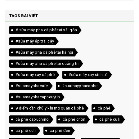
TAGS BÀI VIẾT
# sửa máy pha cà phê tại sài gòn
#sửa máy ép trái cây
#sửa máy pha cà phê tại hà nội
#sửa máy pha cà phê tai quảng trị
#sửa máy xay cà phê
#sửa máy xay sinh tố
#suamayphacafe
#suamayphacaphe
#suamayphacapheuytin
9 điểm cần chú ý khi mở quán cà phê
cà phê
cà phê capuchino
cà phê chồn
cà phê cu li
cà phê culi
cà phê đen