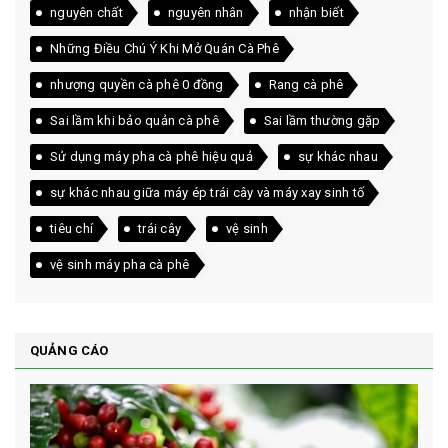
nguyên chất
nguyên nhân
nhận biết
Những Điều Chú Ý Khi Mở Quán Cà Phê
nhượng quyền cà phê 0 đồng
Rang cà phê
Sai lầm khi bảo quản cà phê
Sai lầm thường gặp
Sử dụng máy pha cà phê hiệu quả
sự khác nhau
sự khác nhau giữa máy ép trái cây và máy xay sinh tố
tiêu chí
trái cây
vệ sinh
vệ sinh máy pha cà phê
QUẢNG CÁO