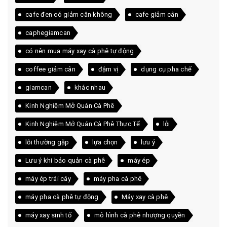
cafe đen có giảm cân không
cafe giảm cân
caphegiamcan
có nên mua máy xay cà phê tự động
coffee giảm cân
đậm vị
dụng cụ pha chế
giamcan
khác nhau
Kinh Nghiệm Mở Quán Cà Phê
Kinh Nghiệm Mở Quán Cà Phê Thực Tế
lỗi
lỗi thường gặp
lựa chọn
lưu ý
Lưu ý khi bảo quản cà phê
máy ép
máy ép trái cây
máy pha cà phê
máy pha cà phê tự động
Máy xay cà phê
máy xay sinh tố
mô hình cà phê nhượng quyền