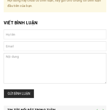
Nội dung này chưa có bình luận, hãy gửi cho chúng tôi bình luận
đầu tiên của bạn.
VIẾT BÌNH LUẬN
GỬI BÌNH LUẬN
TIN TỨC NỔI BẬT TRONG TUẦN