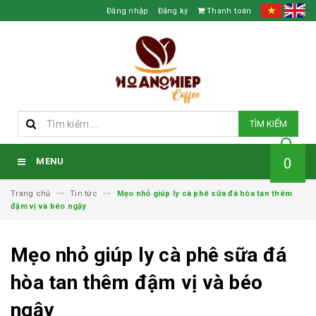
Đăng nhập
Đăng ký
Thanh toán
TÌM KIẾM
0
MENU
Trang chủ
Tin tức
Mẹo nhỏ giúp ly cà phê sữa đá hòa tan thêm
đậm vị và béo ngậy
Mẹo nhỏ giúp ly cà phê sữa đá
hòa tan thêm đậm vị và béo
ngậy