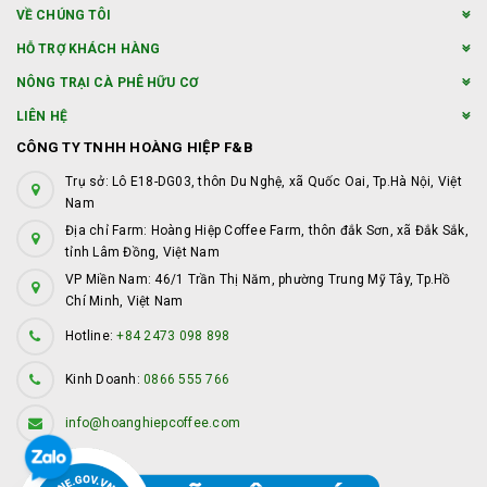
VỀ CHÚNG TÔI
HỖ TRỢ KHÁCH HÀNG
NÔNG TRẠI CÀ PHÊ HỮU CƠ
LIÊN HỆ
CÔNG TY TNHH HOÀNG HIỆP F&B
Trụ sở: Lô E18-DG03, thôn Du Nghệ, xã Quốc Oai, Tp.Hà Nội, Việt
Nam
Địa chỉ Farm: Hoàng Hiệp Coffee Farm, thôn đắk Sơn, xã Đắk Sắk,
tỉnh Lâm Đồng, Việt Nam
VP Miền Nam: 46/1 Trần Thị Năm, phường Trung Mỹ Tây, Tp.Hồ
Chí Minh, Việt Nam
Hotline:
+84 2473 098 898
Kinh Doanh:
0866 555 766
info@hoanghiepcoffee.com