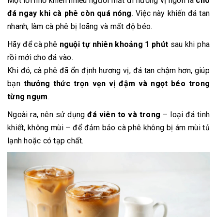
Một lỗi nhỏ khiến nhiều người mất đi hương vị ngon là
cho
đá ngay khi cà phê còn quá nóng
. Việc này khiến đá tan
nhanh, làm cà phê bị loãng và mất độ béo.
Hãy để cà phê
nguội tự nhiên khoảng 1 phút
sau khi pha
rồi mới cho đá vào.
Khi đó, cà phê đã ổn định hương vị, đá tan chậm hơn, giúp
bạn
thưởng thức trọn vẹn vị đậm và ngọt béo trong
từng ngụm
.
Ngoài ra, nên sử dụng
đá viên to và trong
– loại đá tinh
khiết, không mùi – để đảm bảo cà phê không bị ám mùi tủ
lạnh hoặc có tạp chất.