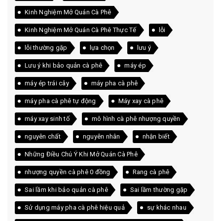
Kinh Nghiệm Mở Quán Cà Phê
Kinh Nghiệm Mở Quán Cà Phê Thực Tế
lỗi
lỗi thường gặp
lựa chọn
lưu ý
Lưu ý khi bảo quản cà phê
máy ép
máy ép trái cây
máy pha cà phê
máy pha cà phê tự động
Máy xay cà phê
máy xay sinh tố
mô hình cà phê nhượng quyền
nguyên chất
nguyên nhân
nhận biết
Những Điều Chú Ý Khi Mở Quán Cà Phê
nhượng quyền cà phê 0 đồng
Rang cà phê
Sai lầm khi bảo quản cà phê
Sai lầm thường gặp
Sử dụng máy pha cà phê hiệu quả
sự khác nhau