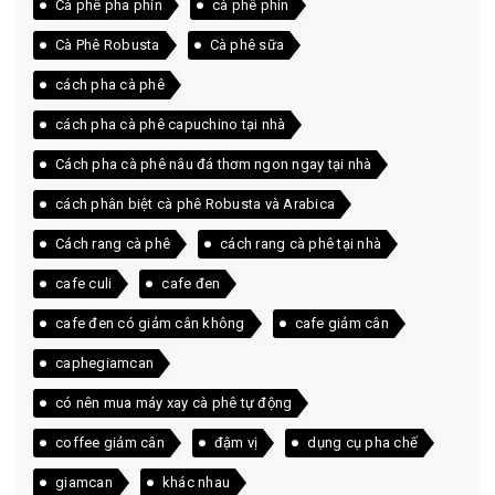
Cà phê pha phin
cà phê phin
Cà Phê Robusta
Cà phê sữa
cách pha cà phê
cách pha cà phê capuchino tại nhà
Cách pha cà phê nâu đá thơm ngon ngay tại nhà
cách phân biệt cà phê Robusta và Arabica
Cách rang cà phê
cách rang cà phê tại nhà
cafe culi
cafe đen
cafe đen có giảm cân không
cafe giảm cân
caphegiamcan
có nên mua máy xay cà phê tự động
coffee giảm cân
đậm vị
dụng cụ pha chế
giamcan
khác nhau