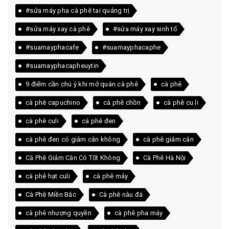
#sửa máy pha cà phê tai quảng trị
#sửa máy xay cà phê
#sửa máy xay sinh tố
#suamayphacafe
#suamayphacaphe
#suamayphacapheuytin
9 điểm cần chú ý khi mở quán cà phê
cà phê
cà phê capuchino
cà phê chồn
cà phê cu li
cà phê culi
cà phê đen
cà phê đen có giảm cân không
cà phê giảm cân
Cà Phê Giảm Cân Có Tốt Không
Cà Phê Hà Nội
cà phê hạt culi
cà phê máy
Cà Phê Miền Bắc
Cà phê nâu đá
cà phê nhượng quyền
cà phê pha máy