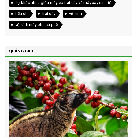
sự khác nhau giữa máy ép trái cây và máy xay sinh tố
tiêu chí
trái cây
vệ sinh
vệ sinh máy pha cà phê
QUẢNG CÁO