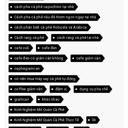
cách pha cà phê capuchino tại nhà
Cách pha cà phê nâu đá thơm ngon ngay tại nhà
cách phân biệt cà phê Robusta và Arabica
Cách rang cà phê
cách rang cà phê tại nhà
cafe culi
cafe đen
cafe đen có giảm cân không
cafe giảm cân
caphegiamcan
có nên mua máy xay cà phê tự động
coffee giảm cân
đậm vị
dụng cụ pha chế
giamcan
khác nhau
Kinh Nghiệm Mở Quán Cà Phê
Kinh Nghiệm Mở Quán Cà Phê Thực Tế
lỗi