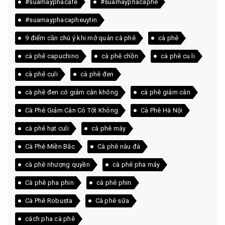
#suamayphacafe
#suamayphacaphe
#suamayphacapheuytin
9 điểm cần chú ý khi mở quán cà phê
cà phê
cà phê capuchino
cà phê chồn
cà phê cu li
cà phê culi
cà phê đen
cà phê đen có giảm cân không
cà phê giảm cân
Cà Phê Giảm Cân Có Tốt Không
Cà Phê Hà Nội
cà phê hạt culi
cà phê máy
Cà Phê Miền Bắc
Cà phê nâu đá
cà phê nhượng quyền
cà phê pha máy
Cà phê pha phin
cà phê phin
Cà Phê Robusta
Cà phê sữa
cách pha cà phê