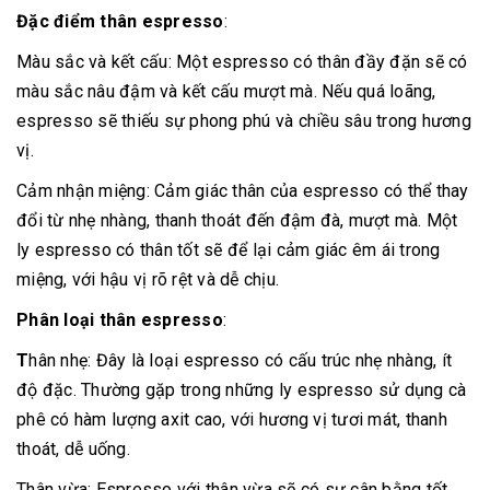
Đặc điểm thân espresso
:
Màu sắc và kết cấu: Một espresso có thân đầy đặn sẽ có
màu sắc nâu đậm và kết cấu mượt mà. Nếu quá loãng,
espresso sẽ thiếu sự phong phú và chiều sâu trong hương
vị.
Cảm nhận miệng: Cảm giác thân của espresso có thể thay
đổi từ nhẹ nhàng, thanh thoát đến đậm đà, mượt mà. Một
ly espresso có thân tốt sẽ để lại cảm giác êm ái trong
miệng, với hậu vị rõ rệt và dễ chịu.
Phân loại thân espresso
:
T
hân nhẹ: Đây là loại espresso có cấu trúc nhẹ nhàng, ít
độ đặc. Thường gặp trong những ly espresso sử dụng cà
phê có hàm lượng axit cao, với hương vị tươi mát, thanh
thoát, dễ uống.
Thân vừa: Espresso với thân vừa sẽ có sự cân bằng tốt