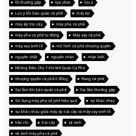
lỗi thường gặp
lựa chọn
lưu ý
Lưu ý khi bảo quản cà phê
máy ép
máy ép trái cây
máy pha cà phê
máy pha cà phê tự động
Máy xay cà phê
máy xay sinh tố
mô hình cà phê nhượng quyền
nguyên chất
nguyên nhân
nhận biết
Những Điều Chú Ý Khi Mở Quán Cà Phê
nhượng quyền cà phê 0 đồng
Rang cà phê
Sai lầm khi bảo quản cà phê
Sai lầm thường gặp
Sử dụng máy pha cà phê hiệu quả
sự khác nhau
sự khác nhau giữa máy ép trái cây và máy xay sinh tố
tiêu chí
trái cây
vệ sinh
vệ sinh máy pha cà phê