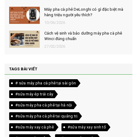
Máy pha cà phê DeLonghi có gì đặc biệt mà
hàng triệu người yêu thích?
10/06/2026
Cách vệ sinh và bảo dưỡng máy pha cà phê
Winci đúng chuẩn
27/02/2026
TAGS BÀI VIẾT
# sửa máy pha cà phê tại sài gòn
#sửa máy ép trái cây
#sửa máy pha cà phê tại hà nội
#sửa máy pha cà phê tai quảng trị
#sửa máy xay cà phê
#sửa máy xay sinh tố