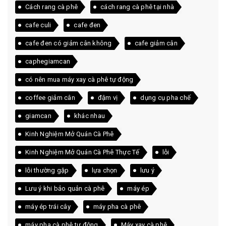
Cách rang cà phê
cách rang cà phê tại nhà
cafe culi
cafe đen
cafe đen có giảm cân không
cafe giảm cân
caphegiamcan
có nên mua máy xay cà phê tự động
coffee giảm cân
đậm vị
dụng cụ pha chế
giamcan
khác nhau
Kinh Nghiệm Mở Quán Cà Phê
Kinh Nghiệm Mở Quán Cà Phê Thực Tế
lỗi
lỗi thường gặp
lựa chọn
lưu ý
Lưu ý khi bảo quản cà phê
máy ép
máy ép trái cây
máy pha cà phê
máy pha cà phê tự động
Máy xay cà phê