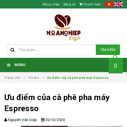
Đăng nhập
Đăng ký
Thanh toán
TÌM KIẾM
0
MENU
Trang chủ
Tin tức
Ưu điểm của cà phê pha máy Espresso
Ưu điểm của cà phê pha máy
Espresso
Nguyễn Văn Giáp
20/12/2024