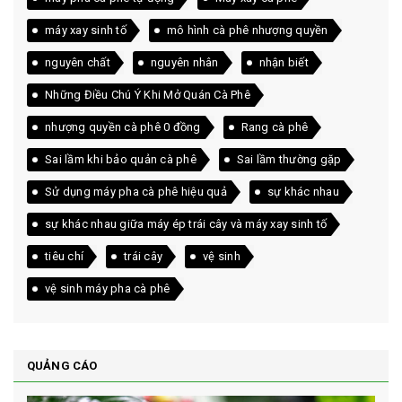
máy xay sinh tố
mô hình cà phê nhượng quyền
nguyên chất
nguyên nhân
nhận biết
Những Điều Chú Ý Khi Mở Quán Cà Phê
nhượng quyền cà phê 0 đồng
Rang cà phê
Sai lầm khi bảo quản cà phê
Sai lầm thường gặp
Sử dụng máy pha cà phê hiệu quả
sự khác nhau
sự khác nhau giữa máy ép trái cây và máy xay sinh tố
tiêu chí
trái cây
vệ sinh
vệ sinh máy pha cà phê
QUẢNG CÁO