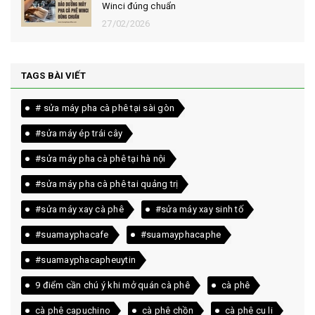
Winci đúng chuẩn
27/02/2026
TAGS BÀI VIẾT
# sửa máy pha cà phê tại sài gòn
#sửa máy ép trái cây
#sửa máy pha cà phê tại hà nội
#sửa máy pha cà phê tai quảng trị
#sửa máy xay cà phê
#sửa máy xay sinh tố
#suamayphacafe
#suamayphacaphe
#suamayphacapheuytin
9 điểm cần chú ý khi mở quán cà phê
cà phê
cà phê capuchino
cà phê chồn
cà phê cu li