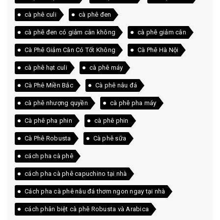
cà phê culi
cà phê đen
cà phê đen có giảm cân không
cà phê giảm cân
Cà Phê Giảm Cân Có Tốt Không
Cà Phê Hà Nội
cà phê hạt culi
cà phê máy
Cà Phê Miền Bắc
Cà phê nâu đá
cà phê nhượng quyền
cà phê pha máy
Cà phê pha phin
cà phê phin
Cà Phê Robusta
Cà phê sữa
cách pha cà phê
cách pha cà phê capuchino tại nhà
Cách pha cà phê nâu đá thơm ngon ngay tại nhà
cách phân biệt cà phê Robusta và Arabica