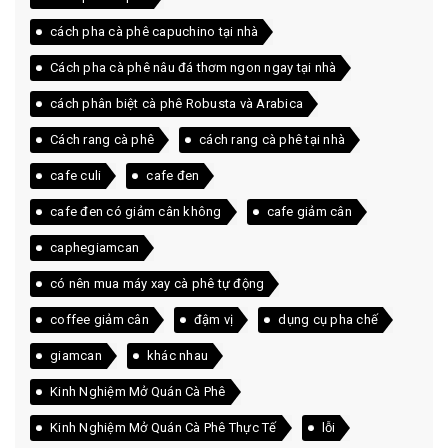
cách pha cà phê capuchino tại nhà
Cách pha cà phê nâu đá thơm ngon ngay tại nhà
cách phân biệt cà phê Robusta và Arabica
Cách rang cà phê
cách rang cà phê tại nhà
cafe culi
cafe đen
cafe đen có giảm cân không
cafe giảm cân
caphegiamcan
có nên mua máy xay cà phê tự động
coffee giảm cân
đậm vị
dụng cụ pha chế
giamcan
khác nhau
Kinh Nghiệm Mở Quán Cà Phê
Kinh Nghiệm Mở Quán Cà Phê Thực Tế
lỗi