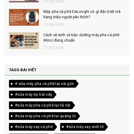
10/06/2026
Máy pha cà phê DeLonghi có gì đặc biệt mà
hàng triệu người yêu thích?
10/06/2026
Cách vệ sinh và bảo dưỡng máy pha cà phê
Winci đúng chuẩn
27/02/2026
TAGS BÀI VIẾT
# sửa máy pha cà phê tại sài gòn
#sửa máy ép trái cây
#sửa máy pha cà phê tại hà nội
#sửa máy pha cà phê tai quảng trị
#sửa máy xay cà phê
#sửa máy xay sinh tố