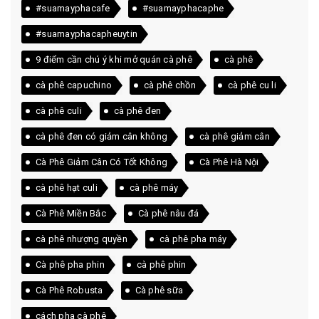
#suamayphacafe
#suamayphacaphe
#suamayphacapheuytin
9 điểm cần chú ý khi mở quán cà phê
cà phê
cà phê capuchino
cà phê chồn
cà phê cu li
cà phê culi
cà phê đen
cà phê đen có giảm cân không
cà phê giảm cân
Cà Phê Giảm Cân Có Tốt Không
Cà Phê Hà Nội
cà phê hạt culi
cà phê máy
Cà Phê Miền Bắc
Cà phê nâu đá
cà phê nhượng quyền
cà phê pha máy
Cà phê pha phin
cà phê phin
Cà Phê Robusta
Cà phê sữa
cách pha cà phê