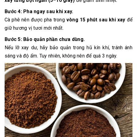
xay từng đợt ngắn (5–10 giây)
để giảm sinh nhiệt.
Bước 4:
Pha ngay sau khi xay.
Cà phê nên được pha trong
vòng 15 phút sau khi xay
để
giữ hương vị tươi mới nhất.
Bước 5:
Bảo quản phần chưa dùng.
Nếu lỡ xay dư, hãy bảo quản trong hũ kín khí, tránh ánh
sáng và độ ẩm. Tuy nhiên, không nên để quá 3 ngày.