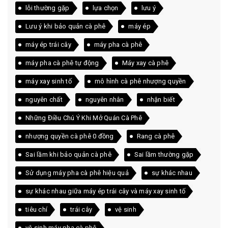
lỗi thường gặp
lựa chọn
lưu ý
Lưu ý khi bảo quản cà phê
máy ép
máy ép trái cây
máy pha cà phê
máy pha cà phê tự động
Máy xay cà phê
máy xay sinh tố
mô hình cà phê nhượng quyền
nguyên chất
nguyên nhân
nhận biết
Những Điều Chú Ý Khi Mở Quán Cà Phê
nhượng quyền cà phê 0 đồng
Rang cà phê
Sai lầm khi bảo quản cà phê
Sai lầm thường gặp
Sử dụng máy pha cà phê hiệu quả
sự khác nhau
sự khác nhau giữa máy ép trái cây và máy xay sinh tố
tiêu chí
trái cây
vệ sinh
vệ sinh máy pha cà phê