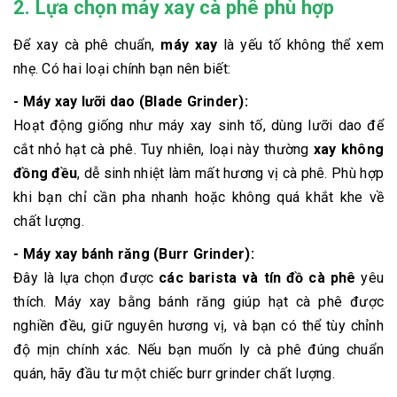
2. Lựa chọn máy xay cà phê phù hợp
Để xay cà phê chuẩn,
máy xay
là yếu tố không thể xem
nhẹ. Có hai loại chính bạn nên biết:
- Máy xay lưỡi dao (Blade Grinder):
Hoạt động giống như máy xay sinh tố, dùng lưỡi dao để
cắt nhỏ hạt cà phê. Tuy nhiên, loại này thường
xay không
đồng đều
, dễ sinh nhiệt làm mất hương vị cà phê. Phù hợp
khi bạn chỉ cần pha nhanh hoặc không quá khắt khe về
chất lượng.
- Máy xay bánh răng (Burr Grinder):
Đây là lựa chọn được
các barista và tín đồ cà phê
yêu
thích. Máy xay bằng bánh răng giúp hạt cà phê được
nghiền đều, giữ nguyên hương vị, và bạn có thể tùy chỉnh
độ mịn chính xác. Nếu bạn muốn ly cà phê đúng chuẩn
quán, hãy đầu tư một chiếc burr grinder chất lượng.