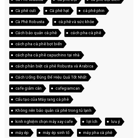
Cà phê culi
Cà phê hạt
cà phê phin
Cà Phê Robusta
cà phê và sức khỏe
Cách bảo quản cà phê
cách pha cà phê
cách pha cà phê bọt biển
cách pha cà phê capuchino tại nhà
cách phân biệt cà phê Robusta và Arabica
Cách Uống Đúng Để Hiệu Quả Tốt Nhất
cafe giảm cân
cafegiamcan
Cấu tạo của Máy rang cà phê
Không nên bảo quản cà phê trong tủ lạnh
kinh nghiệm chọn máy xay cafe
lợi ích
lưu ý
máy ép
máy ép sinh tố
máy pha cà phê