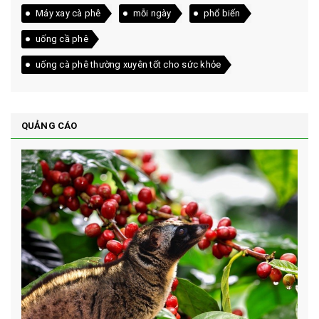
Máy xay cà phê
mỗi ngày
phổ biến
uống cầ phê
uống cà phê thường xuyên tốt cho sức khỏe
QUẢNG CÁO