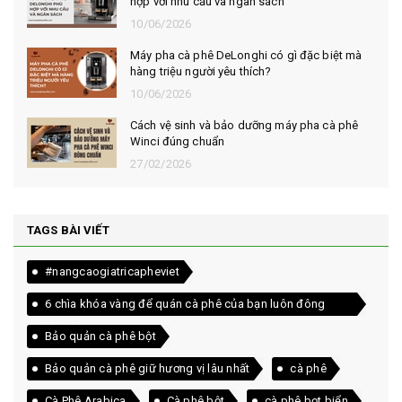
hợp với nhu cầu và ngân sách
10/06/2026
Máy pha cà phê DeLonghi có gì đặc biệt mà
hàng triệu người yêu thích?
10/06/2026
Cách vệ sinh và bảo dưỡng máy pha cà phê
Winci đúng chuẩn
27/02/2026
TAGS BÀI VIẾT
#nangcaogiatricapheviet
6 chìa khóa vàng để quán cà phê của bạn luôn đông
khách
Bảo quản cà phê bột
Bảo quản cà phê giữ hương vị lâu nhất
cà phê
Cà Phê Arabica
Cà phê bột
cà phê bọt biển