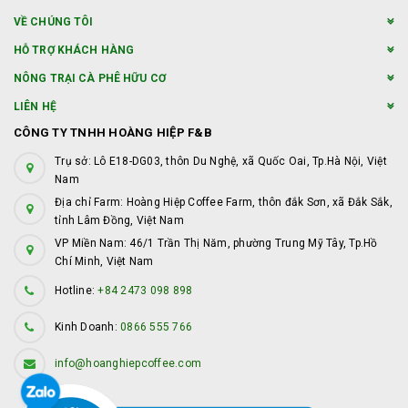
VỀ CHÚNG TÔI
HỖ TRỢ KHÁCH HÀNG
NÔNG TRẠI CÀ PHÊ HỮU CƠ
LIÊN HỆ
CÔNG TY TNHH HOÀNG HIỆP F&B
Trụ sở: Lô E18-DG03, thôn Du Nghệ, xã Quốc Oai, Tp.Hà Nội, Việt
Nam
Địa chỉ Farm: Hoàng Hiệp Coffee Farm, thôn đắk Sơn, xã Đắk Sắk,
tỉnh Lâm Đồng, Việt Nam
VP Miền Nam: 46/1 Trần Thị Năm, phường Trung Mỹ Tây, Tp.Hồ
Chí Minh, Việt Nam
Hotline:
+84 2473 098 898
Kinh Doanh:
0866 555 766
info@hoanghiepcoffee.com