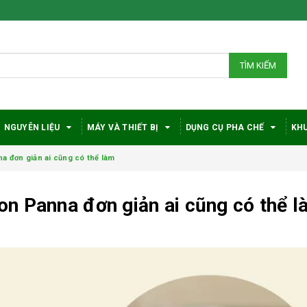
TÌM KIẾM
NGUYÊN LIỆU
MÁY VÀ THIẾT BỊ
DỤNG CỤ PHA CHẾ
KHU
 đơn giản ai cũng có thể làm
n Panna đơn giản ai cũng có thể 
Bí quyết chọn máy
Vì sao c
pha cà phê
robusta
DeLonghi phù hợp
được đá
với nhu cầu và ngân
trong gi
sách
phê?