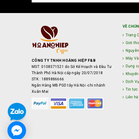
VỀ CHÚN
Trang 
Giới thi
Nguyên
Máy Và 
CÔNG TY TNHH HOÀNG HIỆP F&B
Dụng c
MST: 0108371521 do Sở Kế Hoạch và Đầu Tư
Thành Phố Hà Nội cấp ngày 20/07/2018
Khuyến
STK : 1889886666
Dịch V
Ngân Hàng MB PGD tây Hà Nội -chi nhánh
Tin tức
Xuân Mai
Liên hệ