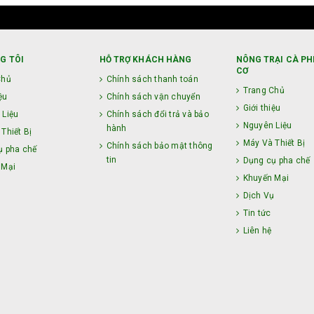
G TÔI
HỖ TRỢ KHÁCH HÀNG
NÔNG TRẠI CÀ PH
CƠ
Chủ
Chính sách thanh toán
Trang Chủ
ệu
Chính sách vận chuyển
Giới thiệu
 Liệu
Chính sách đổi trả và bảo
Nguyên Liệu
hành
Thiết Bị
Máy Và Thiết Bị
Chính sách bảo mật thông
ụ pha chế
tin
Dụng cụ pha chế
 Mại
Khuyến Mại
ụ
Dịch Vụ
Tin tức
Liên hệ