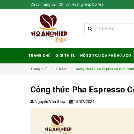
Chào mừng bạn đến với Hoàng Hiệp Coffee !
TRANG CHỦ
GIỚI THIỆU
NÔNG TRẠI CÀ PHÊ HỮU CƠ
Trang chủ
Tin tức
Công thức Pha Espresso Con Panna
Công thức Pha Espresso Co
Nguyễn Văn Giáp
15/07/2024
Vì sao cà phê
robusta rang mộc
được đánh giá cao
trong giới sành cà
phê?