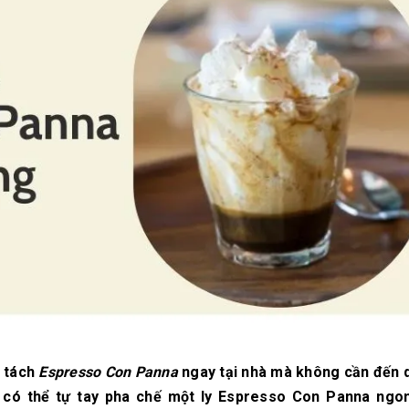
10/06/2026
10/06/2
Máy pha cà phê
Bí quyế
DeLonghi có gì đặc
cà phê h
biệt mà hàng triệu
mộc thơ
người yêu thích?
chuẩn vị
10/06/2026
10/06/2
Cách vệ sinh và bảo
Những ti
dưỡng máy pha cà
giá một 
phê Winci đúng
phê ngu
chuẩn
ngon
27/02/2026
10/06/2
t tách
Espresso Con Panna
ngay tại nhà mà không cần đến 
 có thể tự tay pha chế một ly Espresso Con Panna ngon