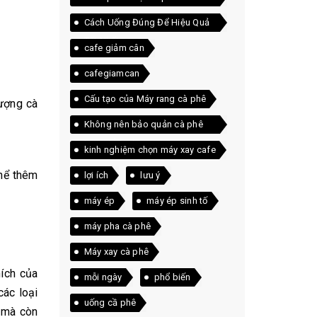
và Arabica
Cách Uống Đúng Để Hiệu Quả
Tốt Nhất
cafe giảm cân
cafegiamcan
Cấu tạo của Máy rang cà phê
ượng cà
Không nên bảo quản cà phê
trong tủ lạnh
kinh nghiệm chọn máy xay cafe
thể thêm
lợi ích
lưu ý
máy ép
máy ép sinh tố
máy pha cà phê
Máy xay cà phê
hích của
mỗi ngày
phổ biến
các loại
uống cầ phê
n mà còn