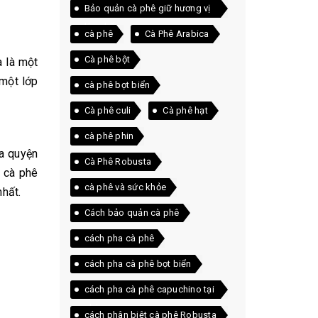
Bảo quản cà phê giữ hương vị
lâu nhất
cà phê
Cà Phê Arabica
Cà phê bột
à là một
 một lớp
cà phê bọt biển
Cà phê culi
Cà phê hạt
cà phê phin
òa quyện
Cà Phê Robusta
 cà phê
cà phê và sức khỏe
hất.
Cách bảo quản cà phê
cách pha cà phê
cách pha cà phê bọt biển
cách pha cà phê capuchino tại
nhà
cách phân biệt cà phê Robusta