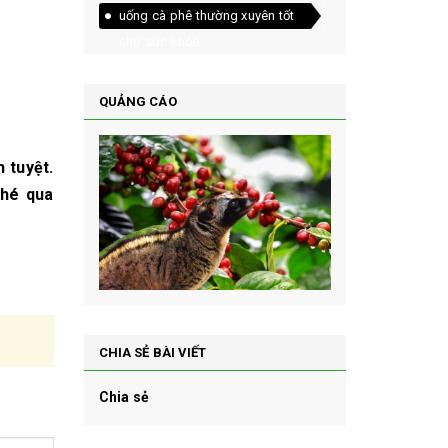
uống cà phê thường xuyên tốt
cho sức khỏe
QUẢNG CÁO
 tuyệt.
ghé qua
CHIA SẺ BÀI VIẾT
Chia sẻ