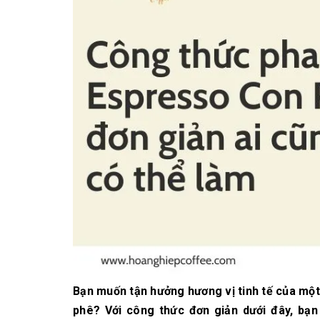
10/06/2026
Bí quyết chọn mua
cà phê hạt rang
mộc thơm ngon,
chuẩn vị
10/06/2026
Những tiêu chí đánh
giá một loại bột cà
phê nguyên chất
ngon
10/06/2026
Bạn muốn tận hưởng hương vị tinh tế của mộ
phê? Với công thức đơn giản dưới đây, bạn