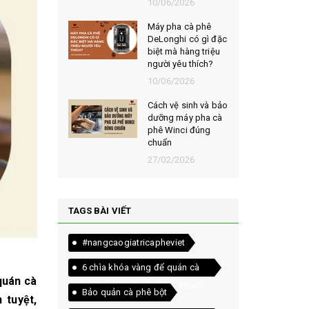
026
10/06/2026
t chọn mua
Máy pha cà phê
ạt rang
DeLonghi có gì đặc
m ngon,
biệt mà hàng triệu
người yêu thích?
026
10/06/2026
êu chí đánh
Cách vệ sinh và bảo
loại bột cà
dưỡng máy pha cà
yên chất
phê Winci đúng
chuẩn
026
27/02/2026
TAGS BÀI VIẾT
#nangcaogiatricapheviet
6 chìa khóa vàng để quán cà
quán cà
phê của bạn luôn đông khách
Bảo quản cà phê bột
 tuyệt,