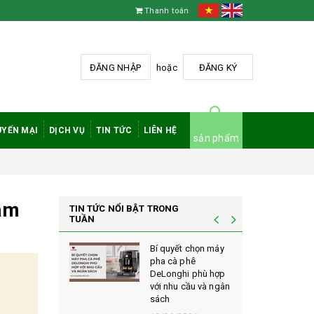
Thanh toán
ĐĂNG NHẬP
hoặc
ĐĂNG KÝ
YẾN MẠI
DỊCH VỤ
TIN TỨC
LIÊN HỆ
sản phẩm
làm
TIN TỨC NỔI BẬT TRONG
TUẦN
à phê
Bí quyết chọn máy
 rang mộc
pha cà phê
nh giá cao
DeLonghi phù hợp
ới sành cà
với nhu cầu và ngân
sách