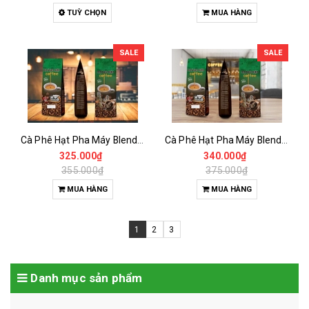
TUỲ CHỌN
MUA HÀNG
SALE
SALE
Cà Phê Hạt Pha Máy Blend 2
Cà Phê Hạt Pha Máy Blend 4
325.000₫
340.000₫
355.000₫
375.000₫
MUA HÀNG
MUA HÀNG
1
2
3
Danh mục sản phẩm