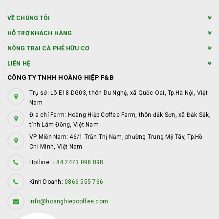
VỀ CHÚNG TÔI
HỖ TRỢ KHÁCH HÀNG
NÔNG TRẠI CÀ PHÊ HỮU CƠ
LIÊN HỆ
CÔNG TY TNHH HOÀNG HIỆP F&B
Trụ sở: Lô E18-DG03, thôn Du Nghệ, xã Quốc Oai, Tp.Hà Nội, Việt
Nam
Địa chỉ Farm: Hoàng Hiệp Coffee Farm, thôn đắk Sơn, xã Đắk Sắk,
tỉnh Lâm Đồng, Việt Nam
VP Miền Nam: 46/1 Trần Thị Năm, phường Trung Mỹ Tây, Tp.Hồ
Chí Minh, Việt Nam
Hotline:
+84 2473 098 898
Kinh Doanh:
0866 555 766
info@hoanghiepcoffee.com