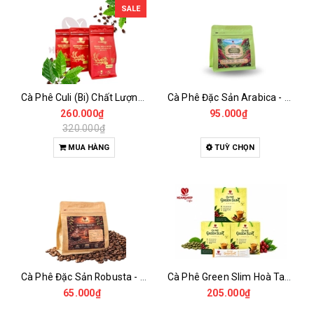
SALE
Cà Phê Culi (Bi) Chất Lượng Cao
Cà Phê Đặc Sản Arabica - Specialty
260.000₫
95.000₫
320.000₫
MUA HÀNG
TUỲ CHỌN
Cà Phê Đặc Sản Robusta - Fine Robusta Anaerobic
Cà Phê Green Slim Hoà Tan - Chiết xuất 100% Từ Cà Phê Nhân Xanh
65.000₫
205.000₫