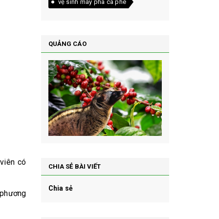
vệ sinh máy pha cà phê
QUẢNG CÁO
viên có
CHIA SẺ BÀI VIẾT
Chia sẻ
a phương