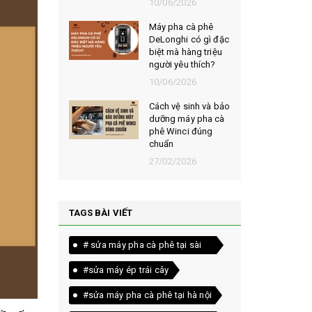
026
10/06/2026
t chọn mua
Máy pha cà phê
ạt rang
DeLonghi có gì đặc
m ngon,
biệt mà hàng triệu
người yêu thích?
026
10/06/2026
êu chí đánh
Cách vệ sinh và bảo
loại bột cà
dưỡng máy pha cà
yên chất
phê Winci đúng
chuẩn
026
27/02/2026
TAGS BÀI VIẾT
# sửa máy pha cà phê tại sài
gòn
#sửa máy ép trái cây
#sửa máy pha cà phê tại hà nội