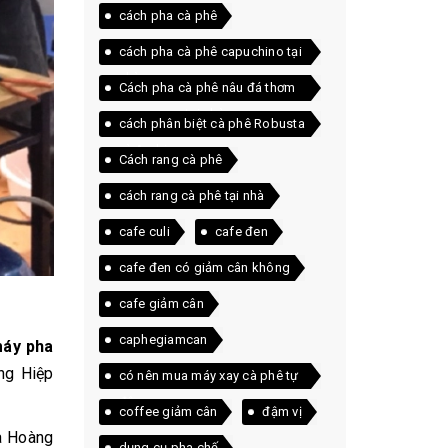
cách pha cà phê
cách pha cà phê capuchino tại
nhà
Cách pha cà phê nâu đá thơm
ngon ngay tại nhà
cách phân biệt cà phê Robusta
và Arabica
Cách rang cà phê
cách rang cà phê tại nhà
cafe culi
cafe đen
cafe đen có giảm cân không
cafe giảm cân
caphegiamcan
máy pha
àng Hiệp
có nên mua máy xay cà phê tự
động
coffee giảm cân
đậm vị
ủa Hoàng
dụng cụ pha chế