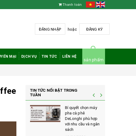
Thanh toán
ĐĂNG NHẬP
hoặc
ĐĂNG KÝ
YẾN MẠI
DỊCH VỤ
TIN TỨC
LIÊN HỆ
sản phẩm
ffee
TIN TỨC NỔI BẬT TRONG
TUẦN
à phê
Bí quyết chọn máy
 rang mộc
pha cà phê
nh giá cao
DeLonghi phù hợp
ới sành cà
với nhu cầu và ngân
sách