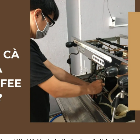
10/06/2026
10/06/2
Máy pha cà phê
Bí quyế
DeLonghi có gì đặc
cà phê h
biệt mà hàng triệu
mộc thơ
người yêu thích?
chuẩn vị
10/06/2026
10/06/2
Cách vệ sinh và bảo
Những ti
dưỡng máy pha cà
giá một 
phê Winci đúng
phê ngu
chuẩn
ngon
27/02/2026
10/06/2