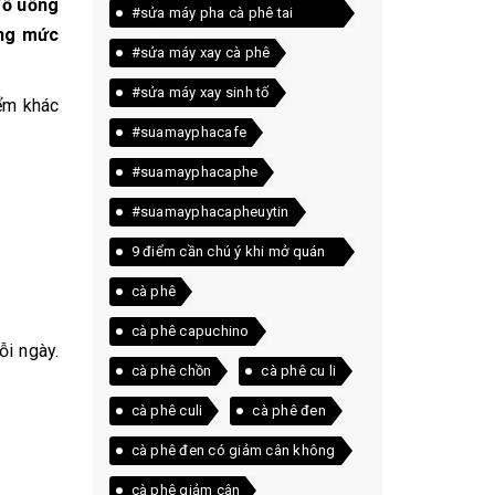
đồ uống
#sửa máy pha cà phê tai
úng mức
quảng trị
#sửa máy xay cà phê
#sửa máy xay sinh tố
ểm khác
#suamayphacafe
#suamayphacaphe
#suamayphacapheuytin
9 điểm cần chú ý khi mở quán
cà phê
cà phê
cà phê capuchino
ỗi ngày.
cà phê chồn
cà phê cu li
cà phê culi
cà phê đen
cà phê đen có giảm cân không
cà phê giảm cân