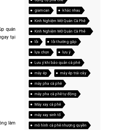
giamcan
khác nhau
Kinh Nghiệm Mở Quán Cà Phê
úp quán
Kinh Nghiệm Mở Quán Cà Phê
ngay tại
Thực Tế
lỗi
lỗi thường gặp
lựa chọn
lưu ý
Lưu ý khi bảo quản cà phê
máy ép
máy ép trái cây
máy pha cà phê
máy pha cà phê tự động
Máy xay cà phê
máy xay sinh tố
hông làm
mô hình cà phê nhượng quyền