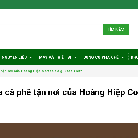
TÌM KIẾM
NGUYÊN LIỆU
MÁY VÀ THIẾT BỊ
DỤNG CỤ PHA CHẾ
KHU
tận nơi của Hoàng Hiệp Coffee có gì khác biệt?
 cà phê tận nơi của Hoàng Hiệp Co
Bí quyết chọn máy
Vì sao c
pha cà phê
robusta
DeLonghi phù hợp
được đá
với nhu cầu và ngân
trong gi
sách
phê?