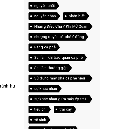
nguyên chất
nguyên nhân
nhận biết
Những Điều Chú Ý Khi Mở Quán
Cà Phê
nhượng quyền cà phê 0 đồng
Rang cà phê
Sai lầm khi bảo quản cà phê
Sai lầm thường gặp
Sử dụng máy pha cà phê hiệu
tránh hư
quả
sự khác nhau
sự khác nhau giữa máy ép trái
cây và máy xay sinh tố
tiêu chí
trái cây
vệ sinh