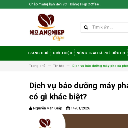
Chào mừng bạn đến với Hoàng Hiệp Coffee !
TRANG CHỦ
GIỚI THIỆU
NÔNG TRẠI CÀ PHÊ HỮU CƠ
Trang chủ
Tin tức
Dịch vụ bảo dưỡng máy pha cà phê 
Dịch vụ bảo dưỡng máy pha
có gì khác biệt?
Vì sao cà phê
robusta rang mộc
Nguyễn Văn Giáp
14/01/2026
được đánh giá cao
trong giới sành cà
phê?