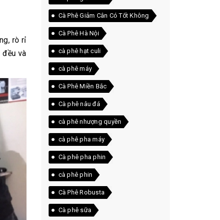
Cà Phê Giảm Cân Có Tốt Không
Cà Phê Hà Nội
g, rò rỉ
cà phê hạt culi
g đều và
cà phê máy
Cà Phê Miền Bắc
Cà phê nâu đá
cà phê nhượng quyền
cà phê pha máy
Cà phê pha phin
cà phê phin
Cà Phê Robusta
Cà phê sữa