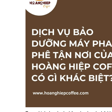
10/06/2026
Bí quyết chọn mua
cà phê hạt rang
mộc thơm ngon,
chuẩn vị
10/06/2026
Những tiêu chí đánh
giá một loại bột cà
phê nguyên chất
ngon
10/06/2026