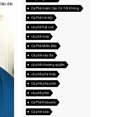
lâu dài.
Cà Phê Giảm Cân Có Tốt Không
Cà Phê Hà Nội
cà phê hạt culi
cà phê máy
Cà Phê Miền Bắc
Cà phê nâu đá
cà phê nhượng quyền
cà phê pha máy
Cà phê pha phin
cà phê phin
Cà Phê Robusta
Cà phê sữa