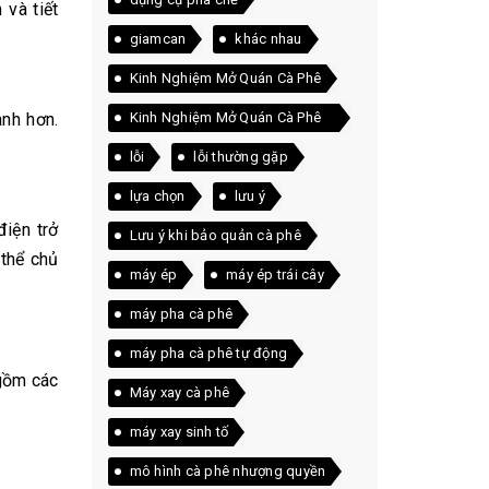
 và tiết
giamcan
khác nhau
Kinh Nghiệm Mở Quán Cà Phê
Kinh Nghiệm Mở Quán Cà Phê
anh hơn.
Thực Tế
lỗi
lỗi thường gặp
lựa chọn
lưu ý
iện trở
Lưu ý khi bảo quản cà phê
thể chủ
máy ép
máy ép trái cây
máy pha cà phê
máy pha cà phê tự động
 gồm các
Máy xay cà phê
máy xay sinh tố
mô hình cà phê nhượng quyền