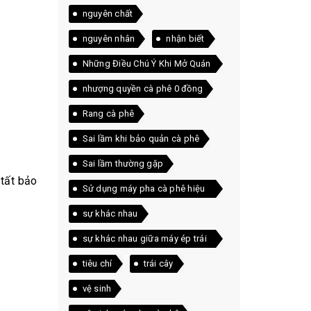
nguyên chất
nguyên nhân
nhận biết
Những Điều Chú Ý Khi Mở Quán
Cà Phê
nhượng quyền cà phê 0 đồng
Rang cà phê
Sai lầm khi bảo quản cà phê
Sai lầm thường gặp
 tất bảo
Sử dụng máy pha cà phê hiệu
quả
sự khác nhau
sự khác nhau giữa máy ép trái
cây và máy xay sinh tố
tiêu chí
trái cây
vệ sinh