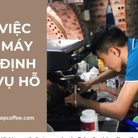
10/06/2026
10/06/2
Máy pha cà phê
Bí quyế
DeLonghi có gì đặc
cà phê h
biệt mà hàng triệu
mộc thơ
người yêu thích?
chuẩn vị
10/06/2026
10/06/2
Cách vệ sinh và bảo
Những ti
dưỡng máy pha cà
giá một 
phê Winci đúng
phê ngu
chuẩn
ngon
27/02/2026
10/06/2