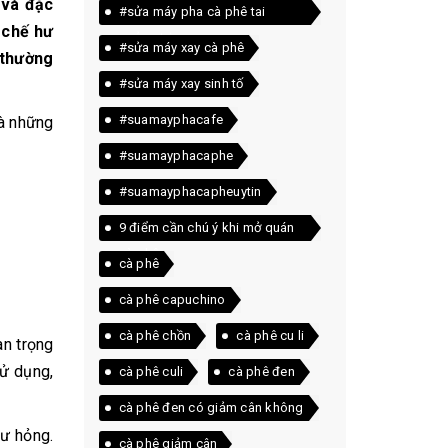
 và đặc
#sửa máy pha cà phê tai
 chế hư
quảng trị
#sửa máy xay cà phê
 thường
#sửa máy xay sinh tố
#suamayphacafe
và những
#suamayphacaphe
#suamayphacapheuytin
9 điểm cần chú ý khi mở quán
cà phê
cà phê
cà phê capuchino
cà phê chồn
cà phê cu li
n trọng
sử dụng,
cà phê culi
cà phê đen
cà phê đen có giảm cân không
ư hỏng.
cà phê giảm cân