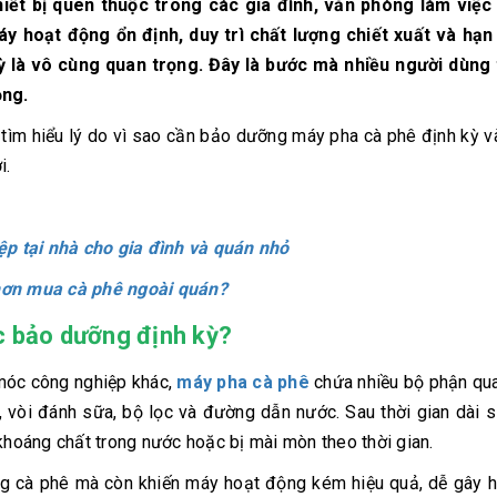
iết bị quen thuộc trong các gia đình, văn phòng làm việc
áy hoạt động ổn định, duy trì chất lượng chiết xuất và hạn
ỳ là vô cùng quan trọng. Đây là bước mà nhiều người dùng
ọng.
tìm hiểu lý do vì sao cần bảo dưỡng máy pha cà phê định kỳ 
i.
p tại nhà cho gia đình và quán nhỏ
 hơn mua cà phê ngoài quán?
c bảo dưỡng định kỳ?
 móc công nghiệp khác,
máy pha cà phê
chứa nhiều bộ phận qua
, vòi đánh sữa, bộ lọc và đường dẫn nước. Sau thời gian dài 
 khoáng chất trong nước hoặc bị mài mòn theo thời gian.
ng cà phê mà còn khiến máy hoạt động kém hiệu quả, dễ gây h