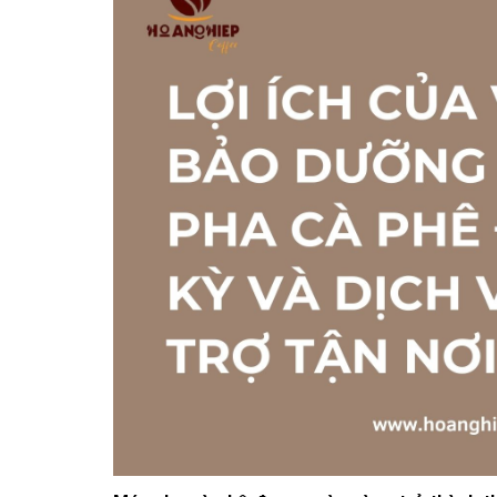
10/06/2026
Bí quyết chọn mua
cà phê hạt rang
mộc thơm ngon,
chuẩn vị
10/06/2026
Những tiêu chí đánh
giá một loại bột cà
phê nguyên chất
ngon
10/06/2026