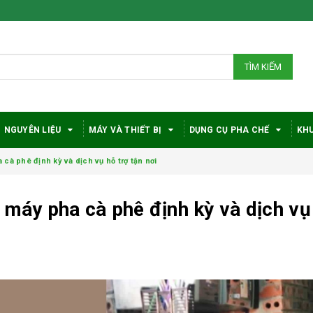
TÌM KIẾM
NGUYÊN LIỆU
MÁY VÀ THIẾT BỊ
DỤNG CỤ PHA CHẾ
KHU
 cà phê định kỳ và dịch vụ hỗ trợ tận nơi
 máy pha cà phê định kỳ và dịch vụ
Bí quyết chọn máy
Vì sao c
pha cà phê
robusta
DeLonghi phù hợp
được đá
với nhu cầu và ngân
trong gi
sách
phê?