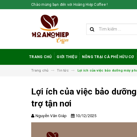
Chào mừng bạn đến với Hoàng Hiệp Coffee !
TRANG CHỦ
GIỚI THIỆU
NÔNG TRẠI CÀ PHÊ HỮU CƠ
Trang chủ
Tin tức
Lợi ích của việc bảo dưỡng máy pha
Lợi ích của việc bảo dưỡng
trợ tận nơi
Vì sao cà phê
robusta rang mộc
Nguyễn Văn Giáp
10/12/2025
được đánh giá cao
trong giới sành cà
phê?