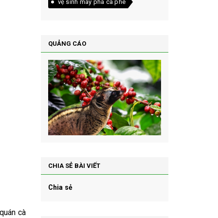
vệ sinh máy pha cà phê
QUẢNG CÁO
CHIA SẺ BÀI VIẾT
Chia sẻ
 quán cà