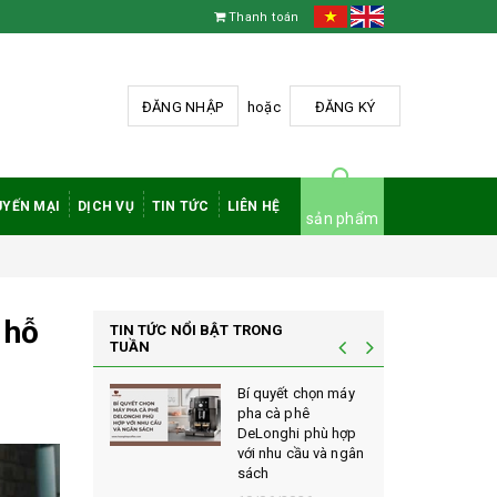
Thanh toán
ĐĂNG NHẬP
hoặc
ĐĂNG KÝ
YẾN MẠI
DỊCH VỤ
TIN TỨC
LIÊN HỆ
sản phẩm
 hỗ
TIN TỨC NỔI BẬT TRONG
TUẦN
à phê
Bí quyết chọn máy
 rang mộc
pha cà phê
nh giá cao
DeLonghi phù hợp
ới sành cà
với nhu cầu và ngân
sách