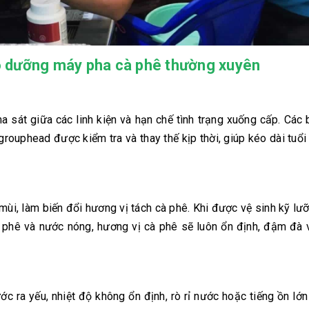
ảo dưỡng máy pha cà phê thường xuyên
sát giữa các linh kiện và hạn chế tình trạng xuống cấp. Các
rouphead được kiểm tra và thay thế kịp thời, giúp kéo dài tuổi
ùi, làm biến đổi hương vị tách cà phê. Khi được vệ sinh kỹ lư
 cà phê và nước nóng, hương vị cà phê sẽ luôn ổn định, đậm đà
c ra yếu, nhiệt độ không ổn định, rò rỉ nước hoặc tiếng ồn lớ