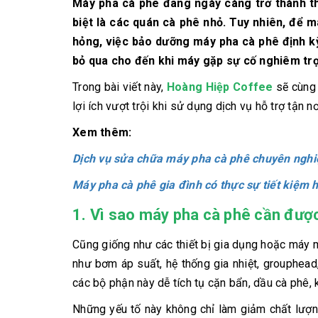
Máy pha cà phê đang ngày càng trở thành th
biệt là các quán cà phê nhỏ. Tuy nhiên, để m
hỏng, việc bảo dưỡng máy pha cà phê định k
bỏ qua cho đến khi máy gặp sự cố nghiêm tr
Trong bài viết này,
Hoàng Hiệp Coffee
sẽ cùng 
lợi ích vượt trội khi sử dụng dịch vụ hỗ trợ tận nơ
Xem thêm:
Dịch vụ sửa chữa máy pha cà phê chuyên nghiệ
Máy pha cà phê gia đình có thực sự tiết kiệm
1. Vì sao máy pha cà phê cần đượ
Cũng giống như các thiết bị gia dụng hoặc máy
như bơm áp suất, hệ thống gia nhiệt, grouphead
các bộ phận này dễ tích tụ cặn bẩn, dầu cà phê,
Những yếu tố này không chỉ làm giảm chất lượ