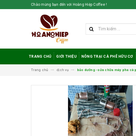
Chào mừng bạn đến với Hoàng Hiệp Coffee !
TRANG CHỦ
GIỚI THIỆU
NÔNG TRẠI CÀ PHÊ HỮU CƠ
Trang chủ
dịch vụ
bảo dưỡng -sửa chữa máy pha cà 