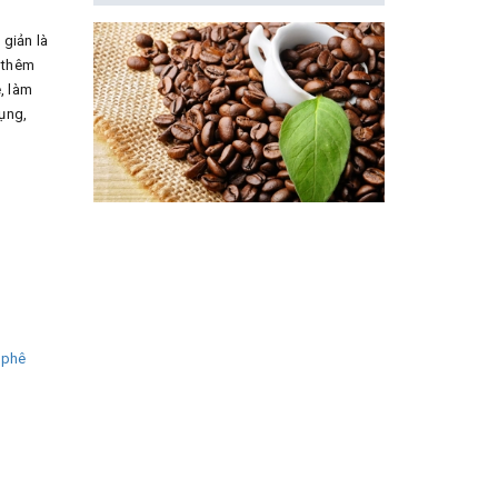
giản là
 thêm
, làm
ụng,
 phê