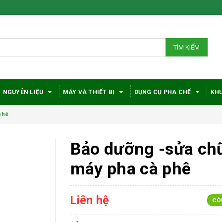
TÌM KIẾM
NGUYÊN LIỆU
MÁY VÀ THIẾT BỊ
DỤNG CỤ PHA CHẾ
KHU
phê
Bảo dưỡng -sửa ch
máy pha cà phê
Liên hệ
CÒ