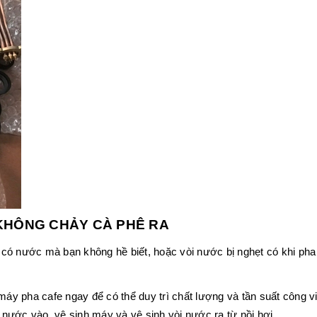
KHÔNG CHẢY CÀ PHÊ RA
ó nước mà bạn không hề biết, hoặc vòi nước bị nghẹt có khi pha c
 máy pha cafe ngay để có thể duy trì chất lượng và tần suất công 
nước vào, vệ sinh máy và vệ sinh vòi nước ra từ nồi hơi.