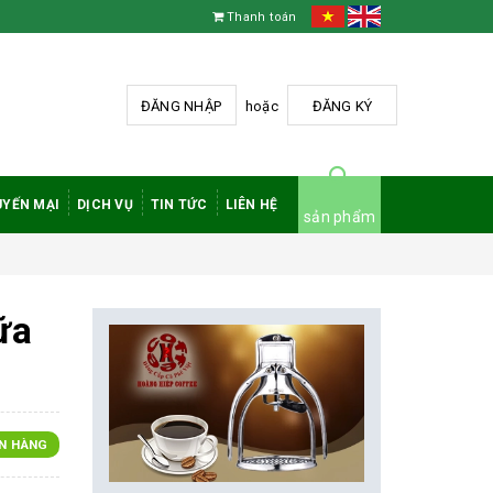
Thanh toán
ĐĂNG NHẬP
hoặc
ĐĂNG KÝ
YẾN MẠI
DỊCH VỤ
TIN TỨC
LIÊN HỆ
sản phẩm
ữa
N HÀNG