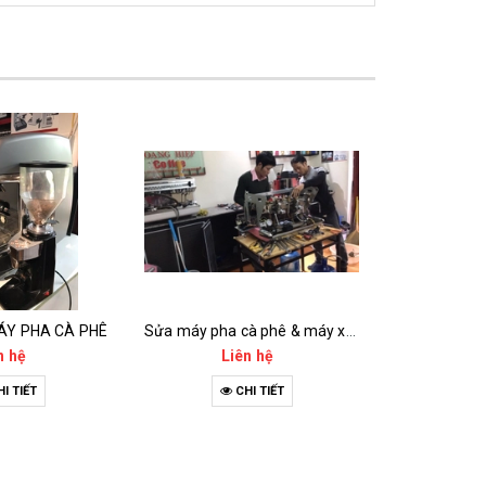
Y PHA CÀ PHÊ
Sửa máy pha cà phê & máy xay cà phê
CHO MƯỢN M
n hệ
Liên hệ
Li
I TIẾT
CHI TIẾT
C