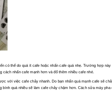
n có thể do quá ít cafe hoặc nhấn cafe quá nhẹ. Trường hợp này 
ằng cách nhấn cafe mạnh hơn và đổ thêm nhiều cafe nhé.
gược với việc cafe chảy nhanh. Do bạn nhấn quá mạnh cafe sẽ c
ng bình quá nhiều sẽ làm cafe chảy chậm hơn. Cách sửa máy pha 