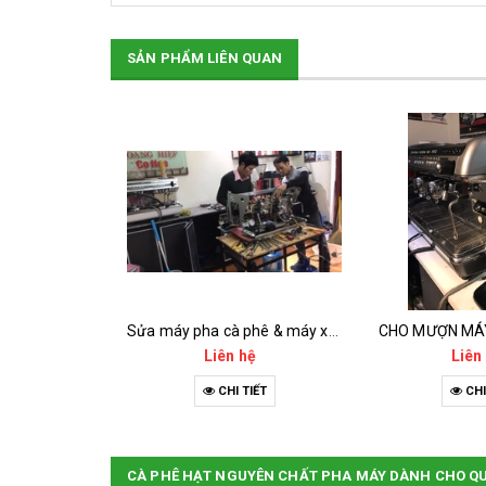
SẢN PHẨM LIÊN QUAN
 PHA CÀ PHÊ
Sửa máy pha cà phê & máy xay cà phê
CHO MƯỢN MÁ
hệ
Liên hệ
Liên
IẾT
CHI TIẾT
CHI
CÀ PHÊ HẠT NGUYÊN CHẤT PHA MÁY DÀNH CHO Q