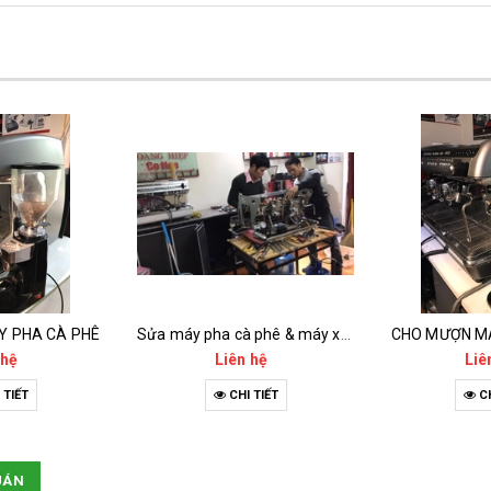
Y PHA CÀ PHÊ
Sửa máy pha cà phê & máy xay cà phê
CHO MƯỢN MÁ
 hệ
Liên hệ
Liê
 TIẾT
CHI TIẾT
CH
UÁN