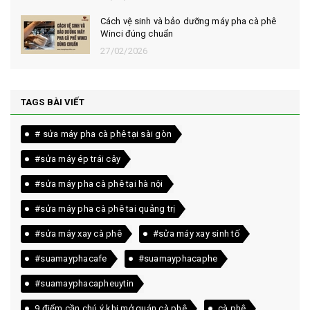
Cách vệ sinh và bảo dưỡng máy pha cà phê
Winci đúng chuẩn
27/02/2026
TAGS BÀI VIẾT
# sửa máy pha cà phê tại sài gòn
#sửa máy ép trái cây
#sửa máy pha cà phê tại hà nội
#sửa máy pha cà phê tai quảng trị
#sửa máy xay cà phê
#sửa máy xay sinh tố
#suamayphacafe
#suamayphacaphe
#suamayphacapheuytin
9 điểm cần chú ý khi mở quán cà phê
cà phê