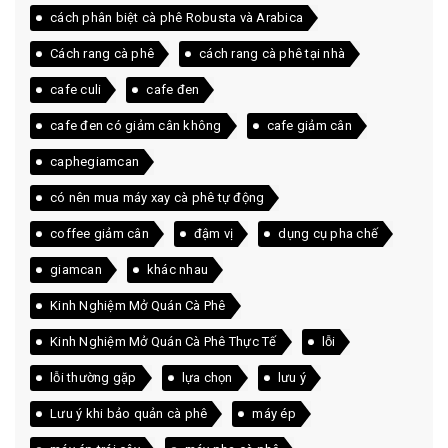
cách phân biệt cà phê Robusta và Arabica
Cách rang cà phê
cách rang cà phê tại nhà
cafe culi
cafe đen
cafe đen có giảm cân không
cafe giảm cân
caphegiamcan
có nên mua máy xay cà phê tự động
coffee giảm cân
đậm vị
dụng cụ pha chế
giamcan
khác nhau
Kinh Nghiệm Mở Quán Cà Phê
Kinh Nghiệm Mở Quán Cà Phê Thực Tế
lỗi
lỗi thường gặp
lựa chọn
lưu ý
Lưu ý khi bảo quản cà phê
máy ép