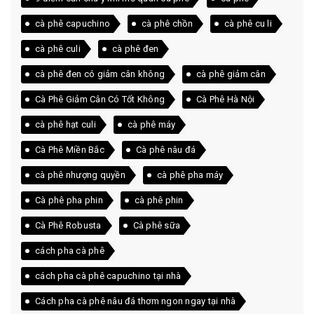
cà phê capuchino
cà phê chồn
cà phê cu li
cà phê culi
cà phê đen
cà phê đen có giảm cân không
cà phê giảm cân
Cà Phê Giảm Cân Có Tốt Không
Cà Phê Hà Nội
cà phê hạt culi
cà phê máy
Cà Phê Miền Bắc
Cà phê nâu đá
cà phê nhượng quyền
cà phê pha máy
Cà phê pha phin
cà phê phin
Cà Phê Robusta
Cà phê sữa
cách pha cà phê
cách pha cà phê capuchino tại nhà
Cách pha cà phê nâu đá thơm ngon ngay tại nhà