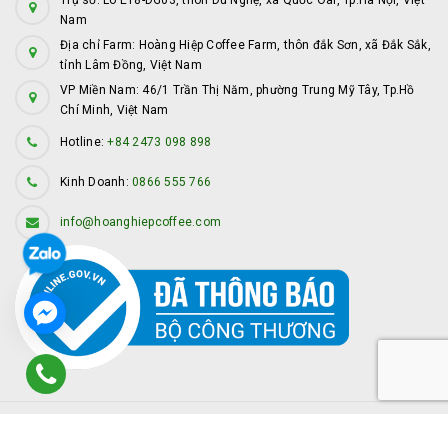
Nam
Địa chỉ Farm: Hoàng Hiệp Coffee Farm, thôn đắk Sơn, xã Đắk Sắk,
tỉnh Lâm Đồng, Việt Nam
VP Miền Nam: 46/1 Trần Thị Năm, phường Trung Mỹ Tây, Tp.Hồ
Chí Minh, Việt Nam
Hotline:
+84 2473 098 898
Kinh Doanh:
0866 555 766
info@hoanghiepcoffee.com
© Bản quyền thuộc về
Hoàng Hiệp Coffee
Cung cấp bởi
Sapo