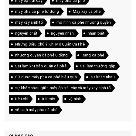
máy ép trái cây
máy pha cà phê
máy pha cà phê tự động
Máy xay cà phê
máy xay sinh tố
mô hình cà phê nhượng quyền
nguyên chất
nguyên nhân
nhận biết
Những Điều Chú Ý Khi Mở Quán Cà Phê
nhượng quyền cà phê 0 đồng
Rang cà phê
Sai lầm khi bảo quản cà phê
Sai lầm thường gặp
Sử dụng máy pha cà phê hiệu quả
sự khác nhau
sự khác nhau giữa máy ép trái cây và máy xay sinh tố
tiêu chí
trái cây
vệ sinh
vệ sinh máy pha cà phê
QUẢNG CÁO