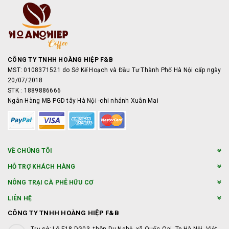
CÔNG TY TNHH HOÀNG HIỆP F&B
MST: 0108371521 do Sở Kế Hoạch và Đầu Tư Thành Phố Hà Nội cấp ngày
20/07/2018
STK : 1889886666
Ngân Hàng MB PGD tây Hà Nội -chi nhánh Xuân Mai
VỀ CHÚNG TÔI
HỖ TRỢ KHÁCH HÀNG
NÔNG TRẠI CÀ PHÊ HỮU CƠ
LIÊN HỆ
CÔNG TY TNHH HOÀNG HIỆP F&B
Trụ sở: Lô E18-DG03, thôn Du Nghệ, xã Quốc Oai, Tp.Hà Nội, Việt