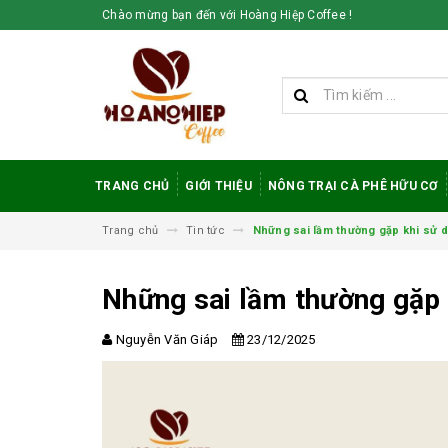
Chào mừng bạn đến với Hoàng Hiệp Coffee !
TRANG CHỦ
GIỚI THIỆU
NÔNG TRẠI CÀ PHÊ HỮU CƠ
Trang chủ
Tin tức
Những sai lầm thường gặp khi sử 
Những sai lầm thường gặp 
Nguyễn Văn Giáp
23/12/2025
Vì sao cà phê
robusta rang mộc
được đánh giá cao
trong giới sành cà
phê?