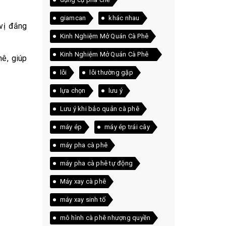
giamcan
khác nhau
vị đắng
Kinh Nghiệm Mở Quán Cà Phê
Kinh Nghiệm Mở Quán Cà Phê
hê, giúp
Thực Tế
lỗi
lỗi thường gặp
lựa chọn
lưu ý
Lưu ý khi bảo quản cà phê
máy ép
máy ép trái cây
máy pha cà phê
máy pha cà phê tự động
Máy xay cà phê
máy xay sinh tố
mô hình cà phê nhượng quyền