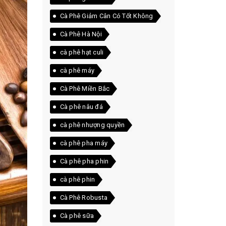
Cà Phê Giảm Cân Có Tốt Không
Cà Phê Hà Nội
cà phê hạt culi
cà phê máy
Cà Phê Miền Bắc
Cà phê nâu đá
cà phê nhượng quyền
cà phê pha máy
Cà phê pha phin
cà phê phin
Cà Phê Robusta
Cà phê sữa