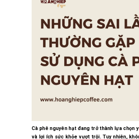
10/06/2026
Bí quyết chọn mua
cà phê hạt rang
mộc thơm ngon,
chuẩn vị
10/06/2026
Những tiêu chí đánh
giá một loại bột cà
phê nguyên chất
ngon
10/06/2026
Cà phê nguyên hạt đang trở thành lựa chọn y
và lợi ích sức khỏe vượt trội. Tuy nhiên, k