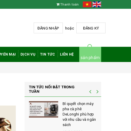
Thanh toán
ĐĂNG NHẬP
hoặc
ĐĂNG KÝ
YẾN MẠI
DỊCH VỤ
TIN TỨC
LIÊN HỆ
sản phẩm
TIN TỨC NỔI BẬT TRONG
TUẦN
à phê
Bí quyết chọn máy
 rang mộc
pha cà phê
nh giá cao
DeLonghi phù hợp
ới sành cà
với nhu cầu và ngân
sách