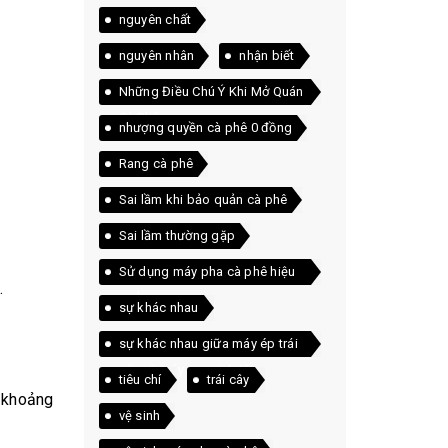
nguyên chất
nguyên nhân
nhận biết
Những Điều Chú Ý Khi Mở Quán
Cà Phê
nhượng quyền cà phê 0 đồng
Rang cà phê
Sai lầm khi bảo quản cà phê
Sai lầm thường gặp
Sử dụng máy pha cà phê hiệu
.
quả
sự khác nhau
sự khác nhau giữa máy ép trái
cây và máy xay sinh tố
tiêu chí
trái cây
r khoảng
vệ sinh