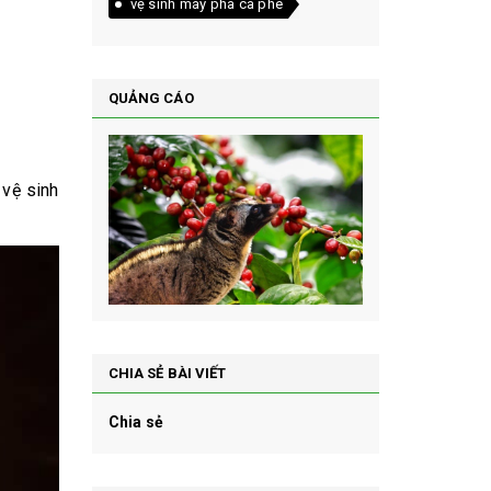
vệ sinh máy pha cà phê
QUẢNG CÁO
 vệ sinh
CHIA SẺ BÀI VIẾT
Chia sẻ