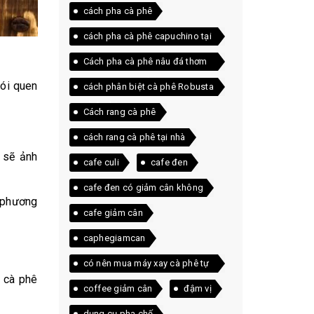
cách pha cà phê
cách pha cà phê capuchino tại
nhà
Cách pha cà phê nâu đá thơm
ngon ngay tại nhà
hói quen
cách phân biệt cà phê Robusta
và Arabica
Cách rang cà phê
cách rang cà phê tại nhà
 sẽ ảnh
cafe culi
cafe đen
cafe đen có giảm cân không
i phương
cafe giảm cân
caphegiamcan
có nên mua máy xay cà phê tự
m cà phê
động
coffee giảm cân
đậm vị
dụng cụ pha chế