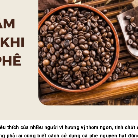
10/06/2026
10/06/2
Máy pha cà phê
Bí quyế
DeLonghi có gì đặc
cà phê h
biệt mà hàng triệu
mộc thơ
người yêu thích?
chuẩn vị
10/06/2026
10/06/2
Cách vệ sinh và bảo
Những ti
dưỡng máy pha cà
giá một 
phê Winci đúng
phê ngu
chuẩn
ngon
27/02/2026
10/06/2
êu thích của nhiều người vì hương vị thơm ngon, tinh chất
hông phải ai cũng biết cách sử dụng cà phê nguyên hạt đún