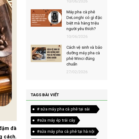
026
10/06/2026
t chọn mua
Máy pha cà phê
ạt rang
DeLonghi có gì đặc
m ngon,
biệt mà hàng triệu
người yêu thích?
026
10/06/2026
êu chí đánh
Cách vệ sinh và bảo
loại bột cà
dưỡng máy pha cà
yên chất
phê Winci đúng
chuẩn
026
27/02/2026
TAGS BÀI VIẾT
# sửa máy pha cà phê tại sài
gòn
#sửa máy ép trái cây
 đậm đà
#sửa máy pha cà phê tại hà nội
g cách.