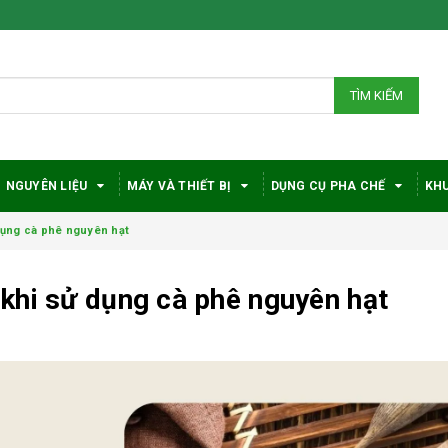
TÌM KIẾM
NGUYÊN LIỆU
MÁY VÀ THIẾT BỊ
DỤNG CỤ PHA CHẾ
KHU
dụng cà phê nguyên hạt
khi sử dụng cà phê nguyên hạt
Bí quyết chọn máy
Vì sao c
pha cà phê
robusta
DeLonghi phù hợp
được đá
với nhu cầu và ngân
trong gi
sách
phê?