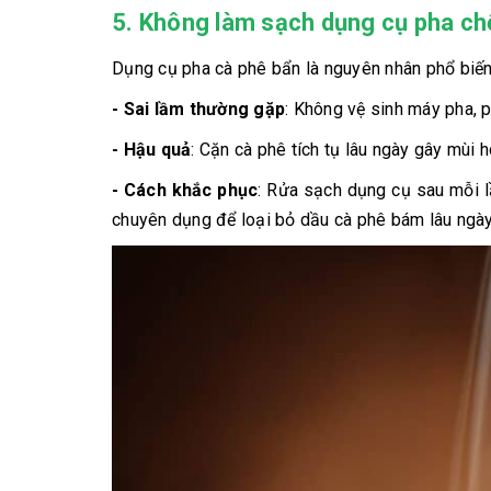
5. Không làm sạch dụng cụ pha ch
Dụng cụ pha cà phê bẩn là nguyên nhân phổ biến
- Sai lầm thường gặp
: Không vệ sinh máy pha, 
- Hậu quả
: Cặn cà phê tích tụ lâu ngày gây mùi 
- Cách khắc phục
: Rửa sạch dụng cụ sau mỗi l
chuyên dụng để loại bỏ dầu cà phê bám lâu ngày