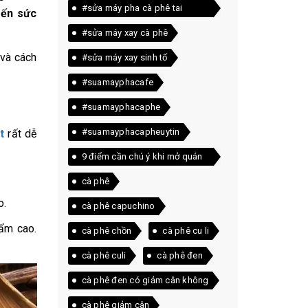
#sửa máy pha cà phê tai
đến sức
quảng trị
#sửa máy xay cà phê
và cách
#sửa máy xay sinh tố
#suamayphacafe
#suamayphacaphe
#suamayphacapheuytin
t
rất dễ
9 điểm cần chú ý khi mở quán
cà phê
cà phê
o.
cà phê capuchino
 ẩm cao.
cà phê chồn
cà phê cu li
cà phê culi
cà phê đen
cà phê đen có giảm cân không
cà phê giảm cân