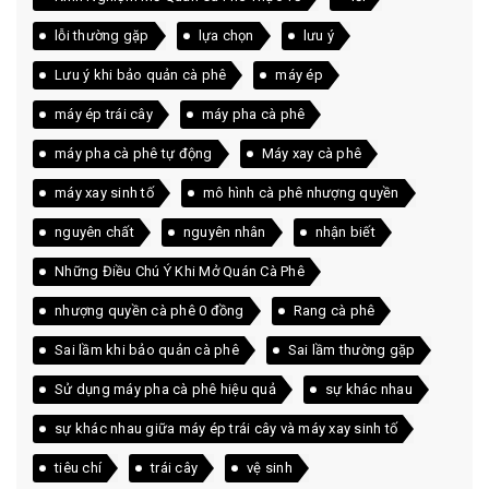
lỗi thường gặp
lựa chọn
lưu ý
Lưu ý khi bảo quản cà phê
máy ép
máy ép trái cây
máy pha cà phê
máy pha cà phê tự động
Máy xay cà phê
máy xay sinh tố
mô hình cà phê nhượng quyền
nguyên chất
nguyên nhân
nhận biết
Những Điều Chú Ý Khi Mở Quán Cà Phê
nhượng quyền cà phê 0 đồng
Rang cà phê
Sai lầm khi bảo quản cà phê
Sai lầm thường gặp
Sử dụng máy pha cà phê hiệu quả
sự khác nhau
sự khác nhau giữa máy ép trái cây và máy xay sinh tố
tiêu chí
trái cây
vệ sinh