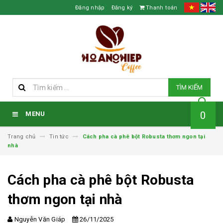
Đăng nhập
Đăng ký
Thanh toán
TÌM KIẾM
0
MENU
Trang chủ
Tin tức
Cách pha cà phê bột Robusta thơm ngon tại
nhà
Cách pha cà phê bột Robusta
thơm ngon tại nhà
Nguyễn Văn Giáp
26/11/2025