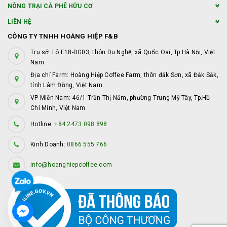
NÔNG TRẠI CÀ PHÊ HỮU CƠ
LIÊN HỆ
CÔNG TY TNHH HOÀNG HIỆP F&B
Trụ sở: Lô E18-DG03, thôn Du Nghệ, xã Quốc Oai, Tp.Hà Nội, Việt
Nam
Địa chỉ Farm: Hoàng Hiệp Coffee Farm, thôn đắk Sơn, xã Đắk Sắk,
tỉnh Lâm Đồng, Việt Nam
VP Miền Nam: 46/1 Trần Thị Năm, phường Trung Mỹ Tây, Tp.Hồ
Chí Minh, Việt Nam
Hotline:
+84 2473 098 898
Kinh Doanh:
0866 555 766
info@hoanghiepcoffee.com