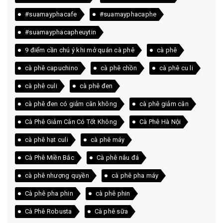
#suamayphacafe
#suamayphacaphe
#suamayphacapheuytin
9 điểm cần chú ý khi mở quán cà phê
cà phê
cà phê capuchino
cà phê chồn
cà phê cu li
cà phê culi
cà phê đen
cà phê đen có giảm cân không
cà phê giảm cân
Cà Phê Giảm Cân Có Tốt Không
Cà Phê Hà Nội
cà phê hạt culi
cà phê máy
Cà Phê Miền Bắc
Cà phê nâu đá
cà phê nhượng quyền
cà phê pha máy
Cà phê pha phin
cà phê phin
Cà Phê Robusta
Cà phê sữa