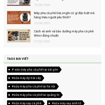
10/06/2026
Máy pha cà phê DeLonghi có gì đặc biệt mà
hàng triệu người yêu thích?
10/06/2026
Cách vệ sinh và bảo dưỡng máy pha cà phê
Winci đúng chuẩn
27/02/2026
TAGS BÀI VIẾT
# sửa máy pha cà phê tại sài gòn
#sửa máy ép trái cây
#sửa máy pha cà phê tại hà nội
#sửa máy pha cà phê tai quảng trị
#sửa máy xay cà phê
#sửa máy xay sinh tố