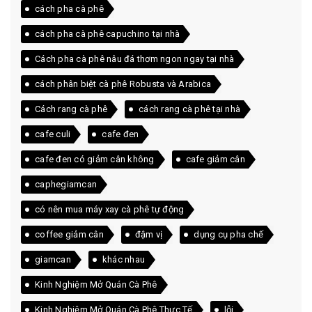
cách pha cà phê
cách pha cà phê capuchino tại nhà
Cách pha cà phê nâu đá thơm ngon ngay tại nhà
cách phân biệt cà phê Robusta và Arabica
Cách rang cà phê
cách rang cà phê tại nhà
cafe culi
cafe đen
cafe đen có giảm cân không
cafe giảm cân
caphegiamcan
có nên mua máy xay cà phê tự động
coffee giảm cân
đậm vị
dụng cụ pha chế
giamcan
khác nhau
Kinh Nghiệm Mở Quán Cà Phê
Kinh Nghiệm Mở Quán Cà Phê Thực Tế
lỗi