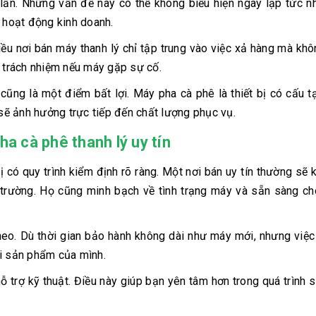
lần. Những vấn đề này có thể không biểu hiện ngay lập tức n
n hoạt động kinh doanh.
hiều nơi bán máy thanh lý chỉ tập trung vào việc xả hàng mà kh
u trách nhiệm nếu máy gặp sự cố.
 cũng là một điểm bất lợi. Máy pha cà phê là thiết bị có cấu 
 sẽ ảnh hưởng trực tiếp đến chất lượng phục vụ.
ha cà phê thanh lý uy tín
 có quy trình kiểm định rõ ràng. Một nơi bán uy tín thường sẽ k
 trường. Họ cũng minh bạch về tình trạng máy và sẵn sàng c
theo. Dù thời gian bảo hành không dài như máy mới, nhưng việ
ới sản phẩm của mình.
ỗ trợ kỹ thuật. Điều này giúp bạn yên tâm hơn trong quá trình 