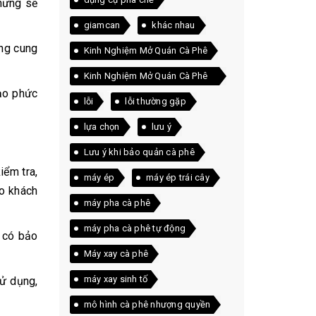
hưng sẽ
giamcan
khác nhau
ông cung
Kinh Nghiệm Mở Quán Cà Phê
Kinh Nghiệm Mở Quán Cà Phê
tạo phức
Thực Tế
lỗi
lỗi thường gặp
lựa chọn
lưu ý
Lưu ý khi bảo quản cà phê
iểm tra,
máy ép
máy ép trái cây
ho khách
máy pha cà phê
máy pha cà phê tự động
c có bảo
Máy xay cà phê
máy xay sinh tố
sử dụng,
mô hình cà phê nhượng quyền