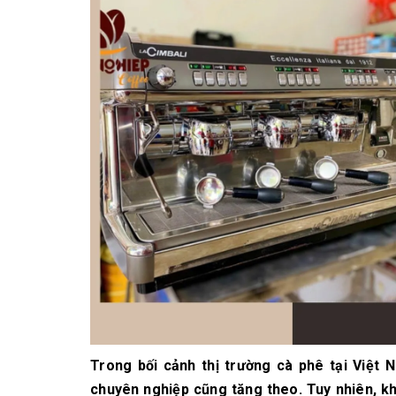
10/06/2026
Bí quyết chọn mua
cà phê hạt rang
mộc thơm ngon,
chuẩn vị
10/06/2026
Những tiêu chí đánh
giá một loại bột cà
phê nguyên chất
ngon
10/06/2026
Trong bối cảnh thị trường cà phê tại Việt 
chuyên nghiệp cũng tăng theo. Tuy nhiên, kh