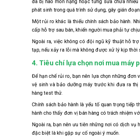
đã bị hao mòn nặng hoặc từng sửa chữa nhiều 
phát sinh trong quá trình sử dụng, gây gián đoạ
Một rủi ro khác là thiếu chính sách bảo hành. N
cấp hỗ trợ sau bán, khiến người mua phải tự chị
Ngoài ra, việc không có đội ngũ kỹ thuật hỗ trợ
tạp, nếu xảy ra lỗi mà không được xử lý kịp thời
4. Tiêu chí lựa chọn nơi mua máy p
Để hạn chế rủi ro, bạn nên lựa chọn những đơn vị
vệ sinh và bảo dưỡng máy trước khi đưa ra thị
hàng test thử.
Chính sách bảo hành là yếu tố quan trọng tiếp 
hành cho thấy đơn vị bán hàng có trách nhiệm v
Ngoài ra, bạn nên ưu tiên những nơi có dịch vụ h
đặc biệt là khi gặp sự cố ngoài ý muốn.