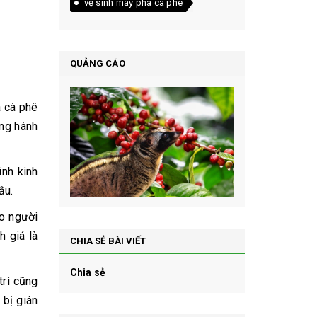
vệ sinh máy pha cà phê
QUẢNG CÁO
a cà phê
ồng hành
ình kinh
ầu.
ho người
h giá là
CHIA SẺ BÀI VIẾT
Chia sẻ
trì cũng
 bị gián