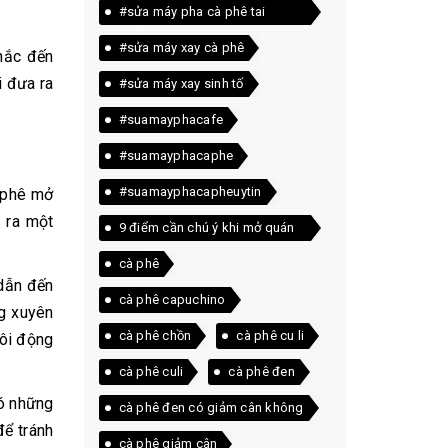
#sửa máy pha cà phê tai
quảng trị
#sửa máy xay cà phê
hắc đến
i đưa ra
#sửa máy xay sinh tố
#suamayphacafe
#suamayphacaphe
#suamayphacapheuytin
à phê mở
 ra một
9 điểm cần chú ý khi mở quán
cà phê
cà phê
 dẫn đến
cà phê capuchino
ng xuyên
cà phê chồn
cà phê cu li
sôi động
cà phê culi
cà phê đen
có những
cà phê đen có giảm cân không
để tránh
cà phê giảm cân