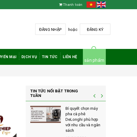
Thanh toán
ĐĂNG NHẬP
hoặc
ĐĂNG KÝ
YẾN MẠI
DỊCH VỤ
TIN TỨC
LIÊN HỆ
sản phẩm
TIN TỨC NỔI BẬT TRONG
TUẦN
à phê
Bí quyết chọn máy
 rang mộc
pha cà phê
nh giá cao
DeLonghi phù hợp
ới sành cà
với nhu cầu và ngân
sách