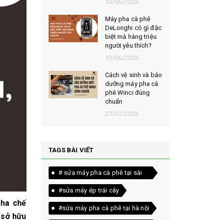
026
10/06/2026
t chọn mua
Máy pha cà phê
ạt rang
DeLonghi có gì đặc
m ngon,
biệt mà hàng triệu
người yêu thích?
026
10/06/2026
êu chí đánh
Cách vệ sinh và bảo
loại bột cà
dưỡng máy pha cà
yên chất
phê Winci đúng
chuẩn
026
27/02/2026
TAGS BÀI VIẾT
# sửa máy pha cà phê tại sài
gòn
#sửa máy ép trái cây
pha chế
#sửa máy pha cà phê tại hà nội
 sở hữu