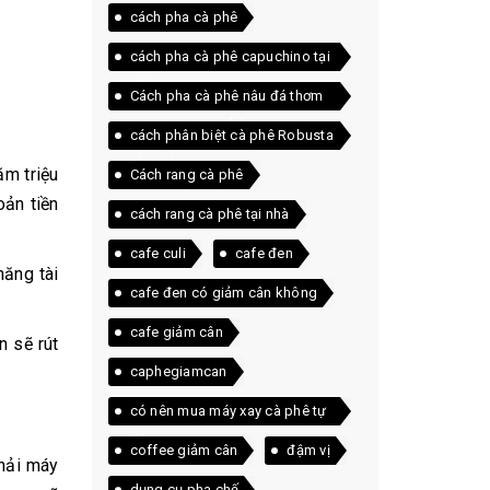
cách pha cà phê
cách pha cà phê capuchino tại
nhà
Cách pha cà phê nâu đá thơm
ngon ngay tại nhà
cách phân biệt cà phê Robusta
và Arabica
ăm triệu
Cách rang cà phê
ản tiền
cách rang cà phê tại nhà
cafe culi
cafe đen
năng tài
cafe đen có giảm cân không
cafe giảm cân
n sẽ rút
caphegiamcan
có nên mua máy xay cà phê tự
động
coffee giảm cân
đậm vị
phải máy
dụng cụ pha chế