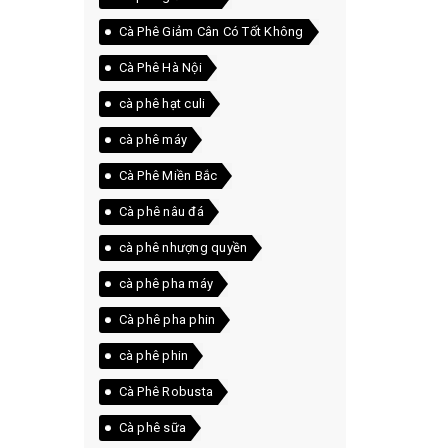
Cà Phê Giảm Cân Có Tốt Không
Cà Phê Hà Nội
cà phê hạt culi
cà phê máy
Cà Phê Miền Bắc
Cà phê nâu đá
cà phê nhượng quyền
cà phê pha máy
Cà phê pha phin
cà phê phin
Cà Phê Robusta
Cà phê sữa