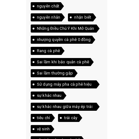
nguyên chất
nguyên nhân
nhận biết
Những Điều Chú Ý Khi Mở Quán
Cà Phê
nhượng quyền cà phê 0 đồng
Rang cà phê
Sai lầm khi bảo quản cà phê
Sai lầm thường gặp
Sử dụng máy pha cà phê hiệu
quả
sự khác nhau
sự khác nhau giữa máy ép trái
cây và máy xay sinh tố
tiêu chí
trái cây
vệ sinh