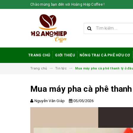
Chào mừng bạn đến với Hoàng Hiệp Coffee !
TRANG CHỦ
GIỚI THIỆU
NÔNG TRẠI CÀ PHÊ HỮU CƠ
Trang chủ
Tin tức
Mua máy pha cà phê thanh lý ở đâu 
Mua máy pha cà phê thanh l
Nguyễn Văn Giáp
05/05/2026
Vì sao cà phê
robusta rang mộc
được đánh giá cao
trong giới sành cà
phê?