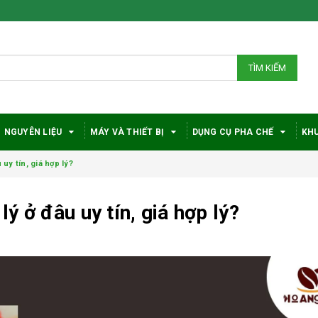
TÌM KIẾM
NGUYÊN LIỆU
MÁY VÀ THIẾT BỊ
DỤNG CỤ PHA CHẾ
KHU
uy tín, giá hợp lý?
ý ở đâu uy tín, giá hợp lý?
Bí quyết chọn máy
Vì sao c
pha cà phê
robusta
DeLonghi phù hợp
được đá
với nhu cầu và ngân
trong gi
sách
phê?