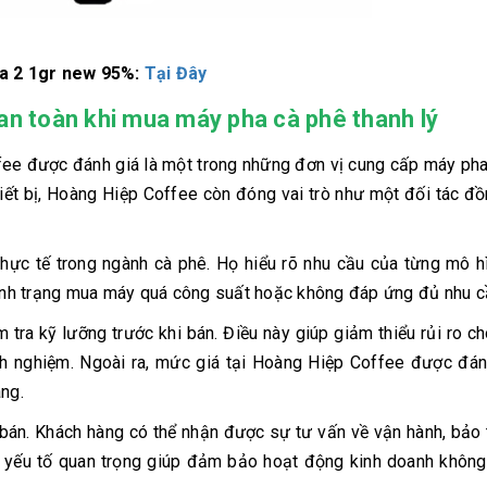
ia 2 1gr new 95%:
Tại Đây
an toàn khi mua máy pha cà phê thanh lý
ffee được đánh giá là một trong những đơn vị cung cấp máy ph
thiết bị, Hoàng Hiệp Coffee còn đóng vai trò như một đối tác đ
ực tế trong ngành cà phê. Họ hiểu rõ nhu cầu của từng mô h
 tình trạng mua máy quá công suất hoặc không đáp ứng đủ nhu c
tra kỹ lưỡng trước khi bán. Điều này giúp giảm thiểu rủi ro c
nh nghiệm. Ngoài ra, mức giá tại Hoàng Hiệp Coffee được đán
àng.
 bán. Khách hàng có thể nhận được sự tư vấn về vận hành, bảo 
à yếu tố quan trọng giúp đảm bảo hoạt động kinh doanh không