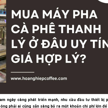
10/06/2026
10/06/2
Máy pha cà phê
Bí quyế
DeLonghi có gì đặc
cà phê h
biệt mà hàng triệu
mộc thơ
người yêu thích?
chuẩn vị
10/06/2026
10/06/2
Cách vệ sinh và bảo
Những ti
dưỡng máy pha cà
giá một 
phê Winci đúng
phê ngu
chuẩn
ngon
27/02/2026
10/06/2
Nam ngày càng phát triển mạnh, nhu cầu đầu tư thiết bị 
ông phải ai cũng sẵn sàng bỏ ra một khoản chi phí lớn để