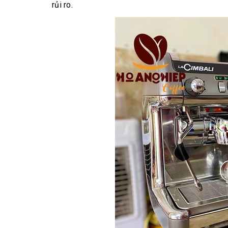
rủi ro.