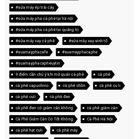
#sửa máy ép trái cây
#sửa máy pha cà phê tại hà nội
#sửa máy pha cà phê tai quảng trị
#sửa máy xay cà phê
#sửa máy xay sinh tố
#suamayphacafe
#suamayphacaphe
#suamayphacapheuytin
9 điểm cần chú ý khi mở quán cà phê
cà phê
cà phê capuchino
cà phê chồn
cà phê cu li
cà phê culi
cà phê đen
cà phê đen có giảm cân không
cà phê giảm cân
Cà Phê Giảm Cân Có Tốt Không
Cà Phê Hà Nội
cà phê hạt culi
cà phê máy