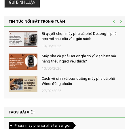
GỬI BÌNH LUẬN
TIN TỨC NỔI BẬT TRONG TUẦN
Bí quyết chọn máy pha cà phê DeLonghi phù
hợp với nhu cầu và ngân sách
10/06/2026
Máy pha cà phê DeLonghi có gì đặc biệt mà
hàng triệu người yêu thích?
10/06/2026
Cách vệ sinh và bảo dưỡng máy pha cà phê
Winci đúng chuẩn
27/02/2026
TAGS BÀI VIẾT
# sửa máy pha cà phê tại sài gòn