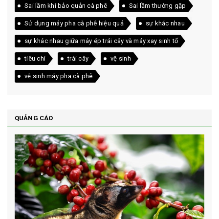
Sai lầm khi bảo quản cà phê
Sai lầm thường gặp
Sử dụng máy pha cà phê hiệu quả
sự khác nhau
sự khác nhau giữa máy ép trái cây và máy xay sinh tố
tiêu chí
trái cây
vệ sinh
vệ sinh máy pha cà phê
QUẢNG CÁO