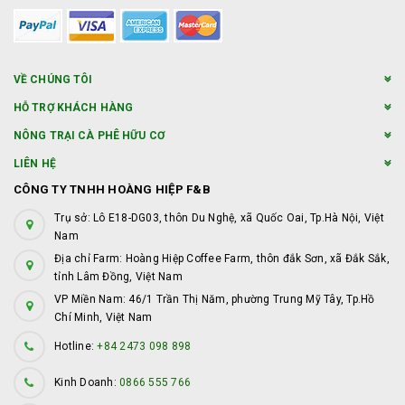
VỀ CHÚNG TÔI
HỖ TRỢ KHÁCH HÀNG
NÔNG TRẠI CÀ PHÊ HỮU CƠ
LIÊN HỆ
CÔNG TY TNHH HOÀNG HIỆP F&B
Trụ sở: Lô E18-DG03, thôn Du Nghệ, xã Quốc Oai, Tp.Hà Nội, Việt
Nam
Địa chỉ Farm: Hoàng Hiệp Coffee Farm, thôn đắk Sơn, xã Đắk Sắk,
tỉnh Lâm Đồng, Việt Nam
VP Miền Nam: 46/1 Trần Thị Năm, phường Trung Mỹ Tây, Tp.Hồ
Chí Minh, Việt Nam
Hotline:
+84 2473 098 898
Kinh Doanh:
0866 555 766