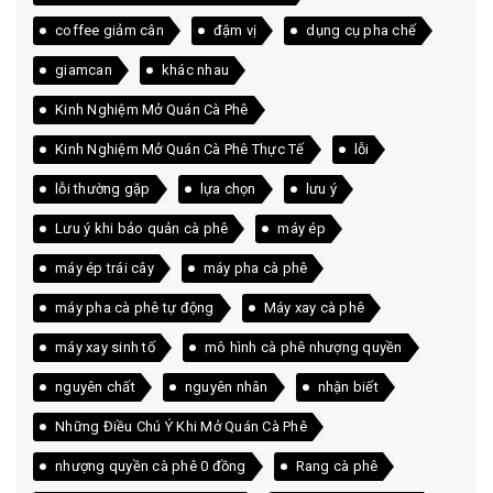
coffee giảm cân
đậm vị
dụng cụ pha chế
giamcan
khác nhau
Kinh Nghiệm Mở Quán Cà Phê
Kinh Nghiệm Mở Quán Cà Phê Thực Tế
lỗi
lỗi thường gặp
lựa chọn
lưu ý
Lưu ý khi bảo quản cà phê
máy ép
máy ép trái cây
máy pha cà phê
máy pha cà phê tự động
Máy xay cà phê
máy xay sinh tố
mô hình cà phê nhượng quyền
nguyên chất
nguyên nhân
nhận biết
Những Điều Chú Ý Khi Mở Quán Cà Phê
nhượng quyền cà phê 0 đồng
Rang cà phê