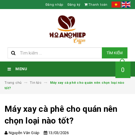
Đăng nhập
Đăng ký
Thanh toán
TÌM KIẾM
0
MENU
Trang chủ
Tin tức
Máy xay cà phê cho quán nên chọn loại nào
tốt?
Máy xay cà phê cho quán nên
chọn loại nào tốt?
Nguyễn Văn Giáp
13/03/2026