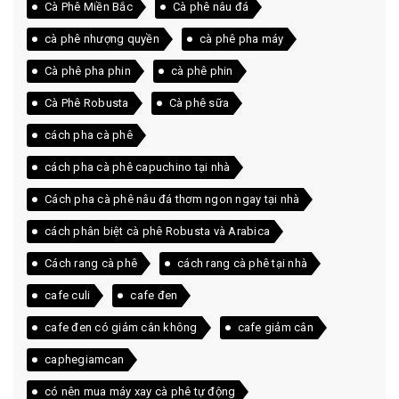
Cà Phê Miền Bắc
Cà phê nâu đá
cà phê nhượng quyền
cà phê pha máy
Cà phê pha phin
cà phê phin
Cà Phê Robusta
Cà phê sữa
cách pha cà phê
cách pha cà phê capuchino tại nhà
Cách pha cà phê nâu đá thơm ngon ngay tại nhà
cách phân biệt cà phê Robusta và Arabica
Cách rang cà phê
cách rang cà phê tại nhà
cafe culi
cafe đen
cafe đen có giảm cân không
cafe giảm cân
caphegiamcan
có nên mua máy xay cà phê tự động