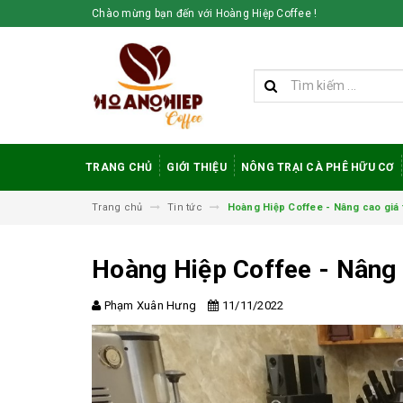
Chào mừng bạn đến với Hoàng Hiệp Coffee !
TRANG CHỦ
GIỚI THIỆU
NÔNG TRẠI CÀ PHÊ HỮU CƠ
Trang chủ
Tin tức
Hoàng Hiệp Coffee - Nâng cao giá t
Hoàng Hiệp Coffee - Nâng c
Phạm Xuân Hưng
11/11/2022
Vì sao cà phê
robusta rang mộc
được đánh giá cao
trong giới sành cà
phê?