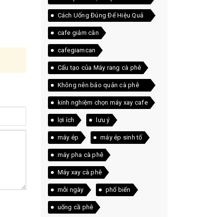
và Arabica
Cách Uống Đúng Để Hiệu Quả
Tốt Nhất
cafe giảm cân
cafegiamcan
Cấu tạo của Máy rang cà phê
Không nên bảo quản cà phê
trong tủ lạnh
kinh nghiệm chọn máy xay cafe
lợi ích
lưu ý
máy ép
máy ép sinh tố
máy pha cà phê
Máy xay cà phê
mỗi ngày
phổ biến
uống cầ phê