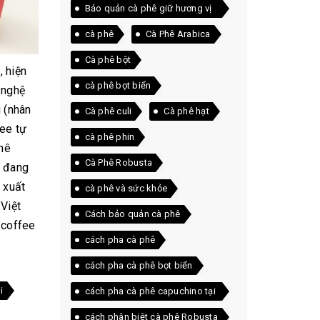
Bảo quản cà phê giữ hương vị
lâu nhất
cà phê
Cà Phê Arabica
Cà phê bột
 hiện
cà phê bọt biển
 nghệ
 (nhân
Cà phê culi
Cà phê hạt
fee tự
cà phê phin
hê
Cà Phê Robusta
à đang
 xuất
cà phê và sức khỏe
Việt
Cách bảo quản cà phê
 coffee
cách pha cà phê
cách pha cà phê bọt biển
i
cách pha cà phê capuchino tại
nhà
cách phân biệt cà phê Robusta