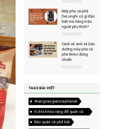
026
10/06/2026
t chọn mua
Máy pha cà phê
ạt rang
DeLonghi có gì đặc
m ngon,
biệt mà hàng triệu
người yêu thích?
026
10/06/2026
êu chí đánh
Cách vệ sinh và bảo
loại bột cà
dưỡng máy pha cà
yên chất
phê Winci đúng
chuẩn
026
27/02/2026
TAGS BÀI VIẾT
#nangcaogiatricapheviet
6 chìa khóa vàng để quán cà
phê của bạn luôn đông khách
Bảo quản cà phê bột