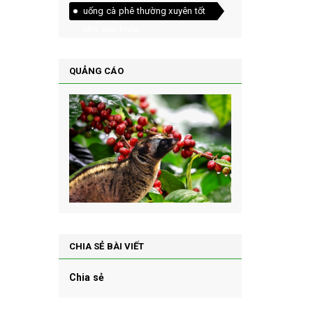
uống cà phê thường xuyên tốt
cho sức khỏe
QUẢNG CÁO
CHIA SẺ BÀI VIẾT
Chia sẻ