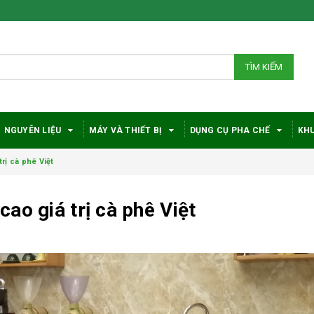
TÌM KIẾM
NGUYÊN LIỆU
MÁY VÀ THIẾT BỊ
DỤNG CỤ PHA CHẾ
KHU
rị cà phê Việt
ao giá trị cà phê Việt
Bí quyết chọn máy
Vì sao c
pha cà phê
robusta
DeLonghi phù hợp
được đá
với nhu cầu và ngân
trong gi
sách
phê?