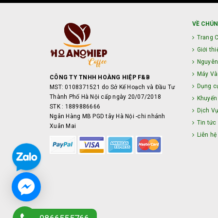
VỀ CHÚN
Trang 
Giới thi
Nguyên
Máy Và 
CÔNG TY TNHH HOÀNG HIỆP F&B
Dụng c
MST: 0108371521 do Sở Kế Hoạch và Đầu Tư
Thành Phố Hà Nội cấp ngày 20/07/2018
Khuyến
STK : 1889886666
Dịch V
Ngân Hàng MB PGD tây Hà Nội -chi nhánh
Tin tức
Xuân Mai
Liên hệ