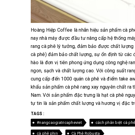
Hoàng Hiệp Coffee là nhãn hiệu sản phẩm cà p
nay nhà máy được đầu tư nâng cấp hệ thống máy 
rang cà phê lý tưởng, đảm bảo được chất lượng v
cà phê) đảm bảo chất lượng, sự ổn định từ các đ
hào là đơn vị tiên phong ứng dụng công nghệ r
ngon, sạch và chất lượng cao. Với công suất ra
cung cấp đến 1000 quán cà phê và điểm take aw
khẩu sản phẩm cà phê rang xay nguyên chất ra th
Nam. Với sản phẩm đặc trưng là hạt cà phê nguy
tự tin là sản phẩm chất lượng và hương vị đặc tr
TAGS :
#nangcaogiatricapheviet
cách phân biệt cà ph
cà phê phin
Cà Phê Robusta