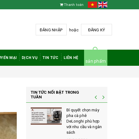
Thanh toán
ĐĂNG NHẬP
hoặc
ĐĂNG KÝ
YẾN MẠI
DỊCH VỤ
TIN TỨC
LIÊN HỆ
sản phẩm
TIN TỨC NỔI BẬT TRONG
TUẦN
à phê
Bí quyết chọn máy
 rang mộc
pha cà phê
nh giá cao
DeLonghi phù hợp
ới sành cà
với nhu cầu và ngân
sách