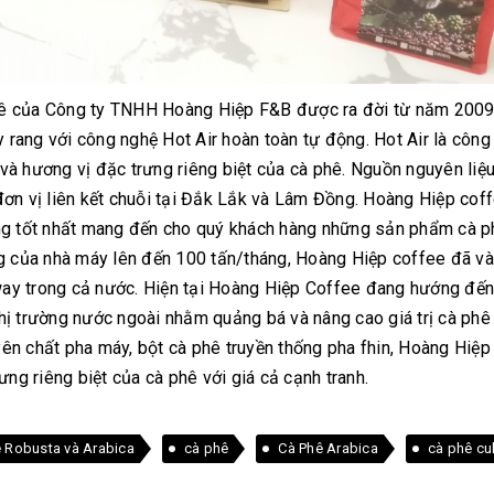
hê của Công ty TNHH Hoàng Hiệp F&B được ra đời từ năm 2009,
rang với công nghệ Hot Air hoàn toàn tự động. Hot Air là công
à hương vị đặc trưng riêng biệt của cà phê. Nguồn nguyên liệu
ơn vị liên kết chuỗi tại Đắk Lắk và Lâm Đồng. Hoàng Hiệp cof
ang tốt nhất mang đến cho quý khách hàng những sản phẩm cà p
ng của nhà máy lên đến 100 tấn/tháng, Hoàng Hiệp coffee đã v
ay trong cả nước. Hiện tại Hoàng Hiệp Coffee đang hướng đến
ị trường nước ngoài nhằm quảng bá và nâng cao giá trị cà phê 
ên chất pha máy, bột cà phê truyền thống pha fhin, Hoàng Hiệp
ưng riêng biệt của cà phê với giá cả cạnh tranh.
ê Robusta và Arabica
cà phê
Cà Phê Arabica
cà phê cul