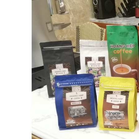
10/06/2026
Bí quyết chọn mua
cà phê hạt rang
mộc thơm ngon,
chuẩn vị
10/06/2026
Những tiêu chí đánh
giá một loại bột cà
phê nguyên chất
ngon
10/06/2026