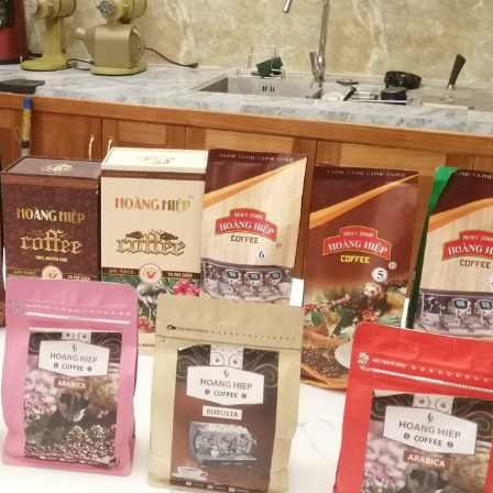
10/06/2026
10/06/2
Máy pha cà phê
Bí quyế
DeLonghi có gì đặc
cà phê h
biệt mà hàng triệu
mộc thơ
người yêu thích?
chuẩn vị
10/06/2026
10/06/2
Cách vệ sinh và bảo
Những ti
dưỡng máy pha cà
giá một 
phê Winci đúng
phê ngu
chuẩn
ngon
27/02/2026
10/06/2