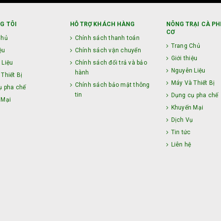
G TÔI
HỖ TRỢ KHÁCH HÀNG
NÔNG TRẠI CÀ PH
CƠ
Chủ
Chính sách thanh toán
Trang Chủ
ệu
Chính sách vận chuyển
Giới thiệu
 Liệu
Chính sách đổi trả và bảo
Nguyên Liệu
hành
Thiết Bị
Máy Và Thiết Bị
Chính sách bảo mật thông
ụ pha chế
tin
Dụng cụ pha chế
 Mại
Khuyến Mại
ụ
Dịch Vụ
Tin tức
Liên hệ