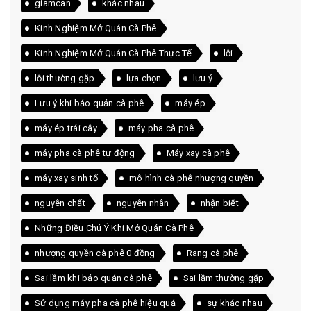
giamcan
khác nhau
Kinh Nghiệm Mở Quán Cà Phê
Kinh Nghiệm Mở Quán Cà Phê Thực Tế
lỗi
lỗi thường gặp
lựa chọn
lưu ý
Lưu ý khi bảo quản cà phê
máy ép
máy ép trái cây
máy pha cà phê
máy pha cà phê tự động
Máy xay cà phê
máy xay sinh tố
mô hình cà phê nhượng quyền
nguyên chất
nguyên nhân
nhận biết
Những Điều Chú Ý Khi Mở Quán Cà Phê
nhượng quyền cà phê 0 đồng
Rang cà phê
Sai lầm khi bảo quản cà phê
Sai lầm thường gặp
Sử dụng máy pha cà phê hiệu quả
sự khác nhau