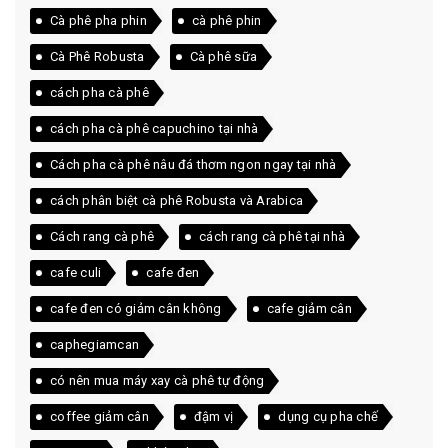
Cà phê pha phin
cà phê phin
Cà Phê Robusta
Cà phê sữa
cách pha cà phê
cách pha cà phê capuchino tại nhà
Cách pha cà phê nâu đá thơm ngon ngay tại nhà
cách phân biệt cà phê Robusta và Arabica
Cách rang cà phê
cách rang cà phê tại nhà
cafe culi
cafe đen
cafe đen có giảm cân không
cafe giảm cân
caphegiamcan
có nên mua máy xay cà phê tự động
coffee giảm cân
đậm vị
dụng cụ pha chế