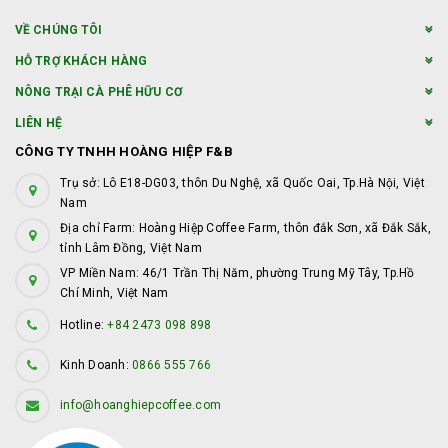
VỀ CHÚNG TÔI
HỖ TRỢ KHÁCH HÀNG
NÔNG TRẠI CÀ PHÊ HỮU CƠ
LIÊN HỆ
CÔNG TY TNHH HOÀNG HIỆP F&B
Trụ sở: Lô E18-DG03, thôn Du Nghệ, xã Quốc Oai, Tp.Hà Nội, Việt
Nam
Địa chỉ Farm: Hoàng Hiệp Coffee Farm, thôn đắk Sơn, xã Đắk Sắk,
tỉnh Lâm Đồng, Việt Nam
VP Miền Nam: 46/1 Trần Thị Năm, phường Trung Mỹ Tây, Tp.Hồ
Chí Minh, Việt Nam
Hotline:
+84 2473 098 898
Kinh Doanh:
0866 555 766
info@hoanghiepcoffee.com