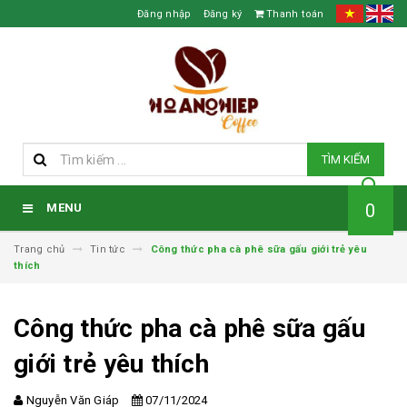
Đăng nhập
Đăng ký
Thanh toán
TÌM KIẾM
0
MENU
Trang chủ
Tin tức
Công thức pha cà phê sữa gấu giới trẻ yêu
thích
Công thức pha cà phê sữa gấu
giới trẻ yêu thích
Nguyễn Văn Giáp
07/11/2024