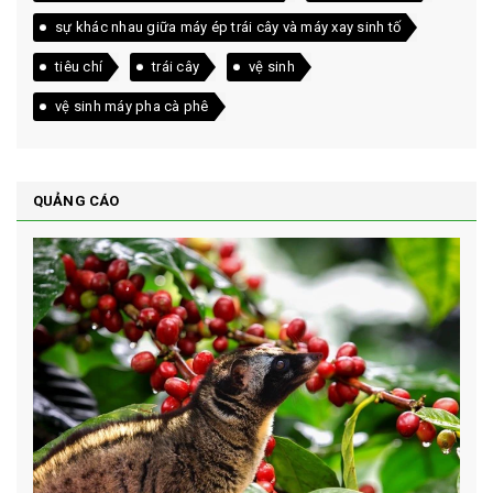
sự khác nhau giữa máy ép trái cây và máy xay sinh tố
tiêu chí
trái cây
vệ sinh
vệ sinh máy pha cà phê
QUẢNG CÁO