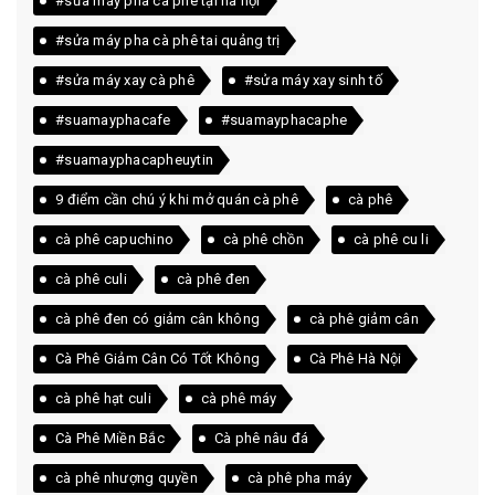
#sửa máy pha cà phê tại hà nội
#sửa máy pha cà phê tai quảng trị
#sửa máy xay cà phê
#sửa máy xay sinh tố
#suamayphacafe
#suamayphacaphe
#suamayphacapheuytin
9 điểm cần chú ý khi mở quán cà phê
cà phê
cà phê capuchino
cà phê chồn
cà phê cu li
cà phê culi
cà phê đen
cà phê đen có giảm cân không
cà phê giảm cân
Cà Phê Giảm Cân Có Tốt Không
Cà Phê Hà Nội
cà phê hạt culi
cà phê máy
Cà Phê Miền Bắc
Cà phê nâu đá
cà phê nhượng quyền
cà phê pha máy