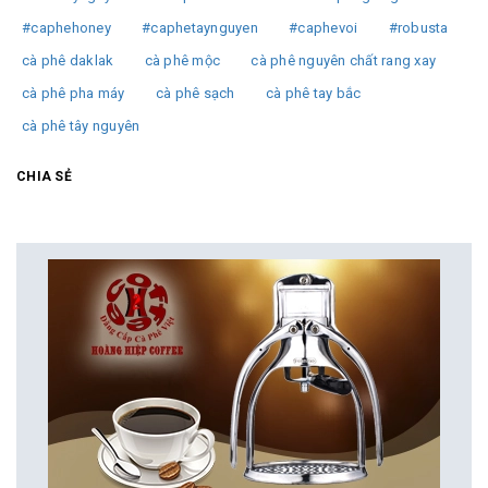
#caphehoney
#caphetaynguyen
#caphevoi
#robusta
cà phê daklak
cà phê mộc
cà phê nguyên chất rang xay
cà phê pha máy
cà phê sạch
cà phê tay bắc
cà phê tây nguyên
CHIA SẺ