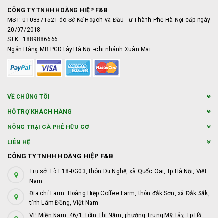
CÔNG TY TNHH HOÀNG HIỆP F&B
MST: 0108371521 do Sở Kế Hoạch và Đầu Tư Thành Phố Hà Nội cấp ngày
20/07/2018
STK : 1889886666
Ngân Hàng MB PGD tây Hà Nội -chi nhánh Xuân Mai
VỀ CHÚNG TÔI
HỖ TRỢ KHÁCH HÀNG
NÔNG TRẠI CÀ PHÊ HỮU CƠ
LIÊN HỆ
CÔNG TY TNHH HOÀNG HIỆP F&B
Trụ sở: Lô E18-DG03, thôn Du Nghệ, xã Quốc Oai, Tp.Hà Nội, Việt
Nam
Địa chỉ Farm: Hoàng Hiệp Coffee Farm, thôn đắk Sơn, xã Đắk Sắk,
tỉnh Lâm Đồng, Việt Nam
VP Miền Nam: 46/1 Trần Thị Năm, phường Trung Mỹ Tây, Tp.Hồ