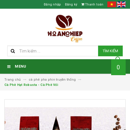
Đăng nhập
Đăng ký
Thanh toán
TÌM KIẾM
0
MENU
Trang chủ
cà phê pha phin truyền thống
Cà Phê Hạt Robusta - Cà Phê Vối