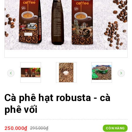
Cà phê hạt robusta - cà
phê vối
250.000₫
295.000₫
CÒN HÀNG