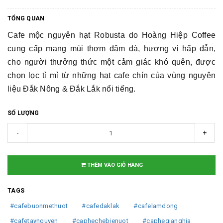
TỔNG QUAN
Cafe mộc nguyên hạt Robusta do Hoàng Hiệp Coffee
cung cấp mang mùi thơm đậm đà, hương vị hấp dẫn,
cho người thưởng thức một cảm giác khó quên, được
chọn lọc tỉ mỉ từ những hạt cafe chín của vùng nguyên
liệu Đắk Nông & Đắk Lắk nổi tiếng.
SỐ LƯỢNG
-
+
THÊM VÀO GIỎ HÀNG
TAGS
#cafebuonmethuot
#cafedaklak
#cafelamdong
#cafetaynguyen
#caphechebienuot
#caphegianghia