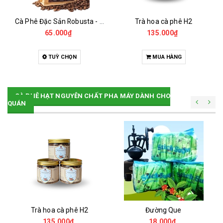
Cà Phê Đặc Sản Robusta - Fine Robusta Anaerobic
Trà hoa cà phê H2
65.000₫
135.000₫
TUỲ CHỌN
MUA HÀNG
CÀ PHÊ HẠT NGUYÊN CHẤT PHA MÁY DÀNH CHO
QUÁN
Trà hoa cà phê H2
Đường Que
135.000₫
18.000₫