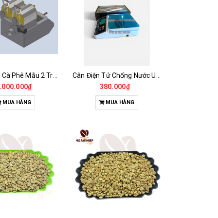
Máy Rang Cà Phê Mẫu 2 Trống Rang (500+500gr)
Cân Điện Tử Chống Nước Unibar - UDC-3K
.000.000₫
380.000₫
MUA HÀNG
MUA HÀNG