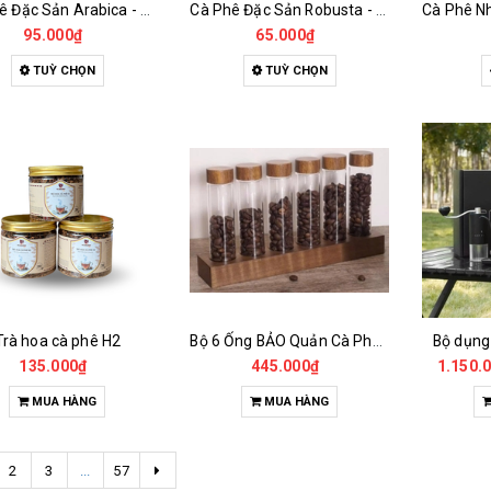
Cà Phê Đặc Sản Arabica - Specialty
Cà Phê Đặc Sản Robusta - Fine Robusta Anaerobic
95.000₫
65.000₫
TUỲ CHỌN
TUỲ CHỌN
Trà hoa cà phê H2
Bộ 6 Ống BẢO Quản Cà Phê Mẫu Có Chân Đế
Bộ dụng
135.000₫
445.000₫
1.150.
MUA HÀNG
MUA HÀNG
2
3
...
57