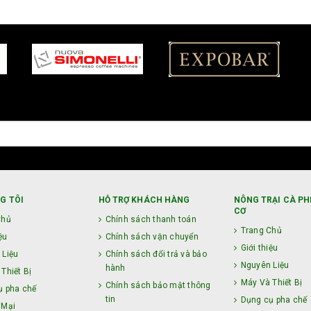
G TÔI
HỖ TRỢ KHÁCH HÀNG
NÔNG TRẠI CÀ PH
CƠ
Chủ
Chính sách thanh toán
Trang Chủ
ệu
Chính sách vận chuyển
Giới thiệu
 Liệu
Chính sách đổi trả và bảo
Nguyên Liệu
hành
Thiết Bị
Máy Và Thiết Bị
Chính sách bảo mật thông
ụ pha chế
tin
Dụng cụ pha chế
 Mại