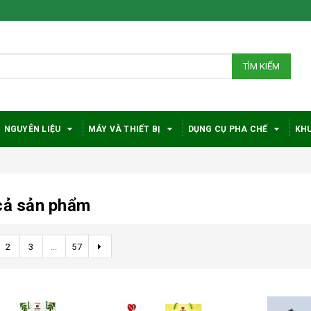
TÌM KIẾM
NGUYÊN LIỆU
MÁY VÀ THIẾT BỊ
DỤNG CỤ PHA CHẾ
KHU
cả sản phẩm
2
3
...
57