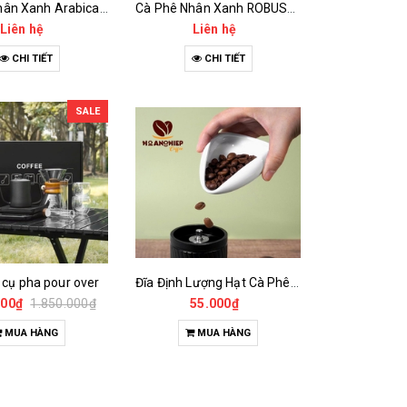
Cà Phê Nhân Xanh Arabica Specialty - anaerobic
Cà Phê Nhân Xanh ROBUSTA Fine Rô - Anaerobic
Liên hệ
Liên hệ
CHI TIẾT
CHI TIẾT
SALE
 cụ pha pour over
Đĩa Định Lượng Hạt Cà Phê Mẫu
000₫
1.850.000₫
55.000₫
MUA HÀNG
MUA HÀNG