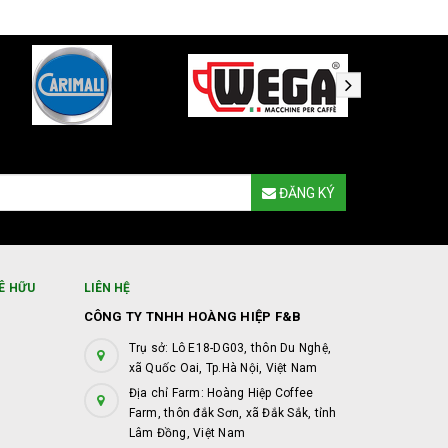
ĐĂNG KÝ
Ê HỮU
LIÊN HỆ
CÔNG TY TNHH HOÀNG HIỆP F&B
Trụ sở: Lô E18-DG03, thôn Du Nghệ,
xã Quốc Oai, Tp.Hà Nội, Việt Nam
Địa chỉ Farm: Hoàng Hiệp Coffee
Farm, thôn đắk Sơn, xã Đắk Sắk, tỉnh
Lâm Đồng, Việt Nam