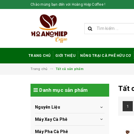
Chào mừng bạn đến với Hoàng Hiệp Coffee !
TRANG CHỦ
GIỚI THIỆU
NÔNG TRẠI CÀ PHÊ HỮU CƠ
Trang chủ
Tất cả sản phẩm
Tất 
Danh mục sản phẩm
1
Nguyên Liệu
Máy Xay Cà Phê
Máy Pha Cà Phê