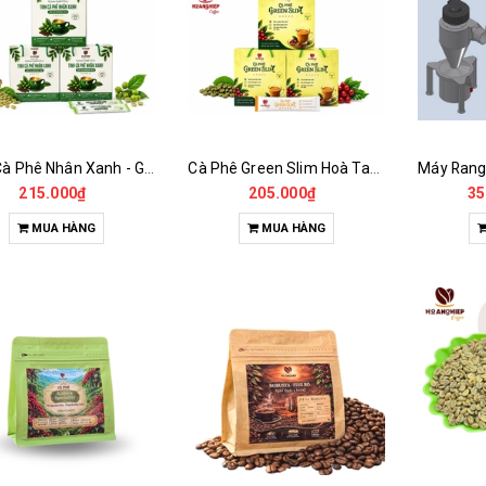
Tinh Cà Phê Nhân Xanh - Green Gold CGA
Cà Phê Green Slim Hoà Tan - Chiết xuất 100% Từ Cà Phê Nhân Xanh
215.000₫
205.000₫
35
MUA HÀNG
MUA HÀNG