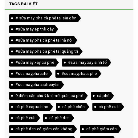
TAGS BÀI VIẾT
# sửa máy pha cà phê tại sài gòn
#sửa máy ép trái cây
#sửa máy pha cà phê tại hà nội
#sửa máy pha cà phê tai quảng trị
#sửa máy xay cà phê
#sửa máy xay sinh tố
#suamayphacafe
#suamayphacaphe
#suamayphacapheuytin
9 điểm cần chú ý khi mở quán cà phê
cà phê
cà phê capuchino
cà phê chồn
cà phê cu li
cà phê culi
cà phê đen
cà phê đen có giảm cân không
cà phê giảm cân