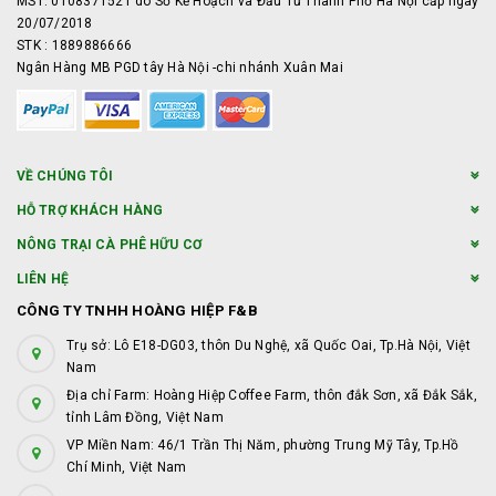
MST: 0108371521 do Sở Kế Hoạch và Đầu Tư Thành Phố Hà Nội cấp ngày
20/07/2018
STK : 1889886666
Ngân Hàng MB PGD tây Hà Nội -chi nhánh Xuân Mai
VỀ CHÚNG TÔI
HỖ TRỢ KHÁCH HÀNG
NÔNG TRẠI CÀ PHÊ HỮU CƠ
LIÊN HỆ
CÔNG TY TNHH HOÀNG HIỆP F&B
Trụ sở: Lô E18-DG03, thôn Du Nghệ, xã Quốc Oai, Tp.Hà Nội, Việt
Nam
Địa chỉ Farm: Hoàng Hiệp Coffee Farm, thôn đắk Sơn, xã Đắk Sắk,
tỉnh Lâm Đồng, Việt Nam
VP Miền Nam: 46/1 Trần Thị Năm, phường Trung Mỹ Tây, Tp.Hồ
Chí Minh, Việt Nam