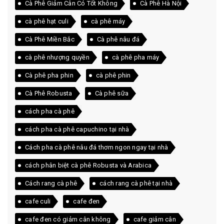
Cà Phê Giảm Cân Có Tốt Không
Cà Phê Hà Nội
cà phê hạt culi
cà phê máy
Cà Phê Miền Bắc
Cà phê nâu đá
cà phê nhượng quyền
cà phê pha máy
Cà phê pha phin
cà phê phin
Cà Phê Robusta
Cà phê sữa
cách pha cà phê
cách pha cà phê capuchino tại nhà
Cách pha cà phê nâu đá thơm ngon ngay tại nhà
cách phân biệt cà phê Robusta và Arabica
Cách rang cà phê
cách rang cà phê tại nhà
cafe culi
cafe đen
cafe đen có giảm cân không
cafe giảm cân