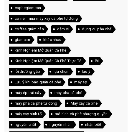
caphegiamcan
có nên mua máy xay cà phê tự động
coffee giảm cân
đậm vị
dụng cụ pha chế
giamcan
khác nhau
Kinh Nghiệm Mở Quán Cà Phê
Kinh Nghiệm Mở Quán Cà Phê Thực Tế
lỗi
lỗi thường gặp
lựa chọn
lưu ý
Lưu ý khi bảo quản cà phê
máy ép
máy ép trái cây
máy pha cà phê
máy pha cà phê tự động
Máy xay cà phê
máy xay sinh tố
mô hình cà phê nhượng quyền
nguyên chất
nguyên nhân
nhận biết