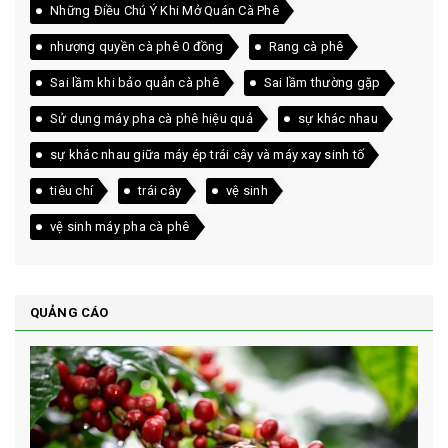
Những Điều Chú Ý Khi Mở Quán Cà Phê
nhượng quyền cà phê 0 đồng
Rang cà phê
Sai lầm khi bảo quản cà phê
Sai lầm thường gặp
Sử dụng máy pha cà phê hiệu quả
sự khác nhau
sự khác nhau giữa máy ép trái cây và máy xay sinh tố
tiêu chí
trái cây
vệ sinh
vệ sinh máy pha cà phê
QUẢNG CÁO