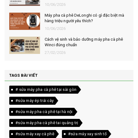
10/06/2026
Máy pha cà phê DeLonghi có gì đặc biệt mà
hàng triệu người yêu thích?
10/06/2026
Cách vệ sinh và bảo dưỡng máy pha cà phê
Winci đúng chuẩn
27/02/2026
TAGS BÀI VIẾT
# sửa máy pha cà phê tại sài gòn
#sửa máy ép trái cây
#sửa máy pha cà phê tại hà nội
#sửa máy pha cà phê tai quảng trị
#sửa máy xay cà phê
#sửa máy xay sinh tố