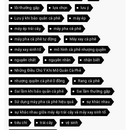
lỗi thường gặp
lựa chọn
lưu ý
Lưu ý khi bảo quản cà phê
máy ép
máy ép trái cây
máy pha cà phê
máy pha cà phê tự động
Máy xay cà phê
máy xay sinh tố
mô hình cà phê nhượng quyền
nguyên chất
nguyên nhân
nhận biết
Những Điều Chú Ý Khi Mở Quán Cà Phê
nhượng quyền cà phê 0 đồng
Rang cà phê
Sai lầm khi bảo quản cà phê
Sai lầm thường gặp
Sử dụng máy pha cà phê hiệu quả
sự khác nhau
sự khác nhau giữa máy ép trái cây và máy xay sinh tố
tiêu chí
trái cây
vệ sinh