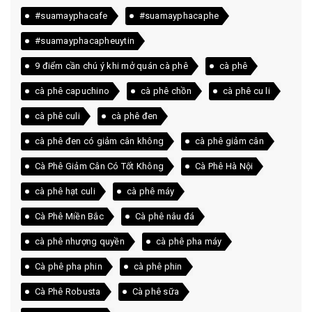
#suamayphacafe
#suamayphacaphe
#suamayphacapheuytin
9 điểm cần chú ý khi mở quán cà phê
cà phê
cà phê capuchino
cà phê chồn
cà phê cu li
cà phê culi
cà phê đen
cà phê đen có giảm cân không
cà phê giảm cân
Cà Phê Giảm Cân Có Tốt Không
Cà Phê Hà Nội
cà phê hạt culi
cà phê máy
Cà Phê Miền Bắc
Cà phê nâu đá
cà phê nhượng quyền
cà phê pha máy
Cà phê pha phin
cà phê phin
Cà Phê Robusta
Cà phê sữa