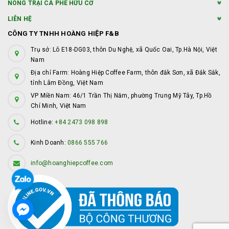
NÔNG TRẠI CÀ PHÊ HỮU CƠ
LIÊN HỆ
CÔNG TY TNHH HOÀNG HIỆP F&B
Trụ sở: Lô E18-DG03, thôn Du Nghệ, xã Quốc Oai, Tp.Hà Nội, Việt
Nam
Địa chỉ Farm: Hoàng Hiệp Coffee Farm, thôn đắk Sơn, xã Đắk Sắk,
tỉnh Lâm Đồng, Việt Nam
VP Miền Nam: 46/1 Trần Thị Năm, phường Trung Mỹ Tây, Tp.Hồ
Chí Minh, Việt Nam
Hotline:
+84 2473 098 898
Kinh Doanh:
0866 555 766
info@hoanghiepcoffee.com