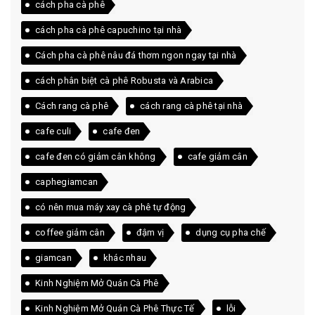
cách pha cà phê
cách pha cà phê capuchino tại nhà
Cách pha cà phê nâu đá thơm ngon ngay tại nhà
cách phân biệt cà phê Robusta và Arabica
Cách rang cà phê
cách rang cà phê tại nhà
cafe culi
cafe đen
cafe đen có giảm cân không
cafe giảm cân
caphegiamcan
có nên mua máy xay cà phê tự động
coffee giảm cân
đậm vị
dụng cụ pha chế
giamcan
khác nhau
Kinh Nghiệm Mở Quán Cà Phê
Kinh Nghiệm Mở Quán Cà Phê Thực Tế
lỗi