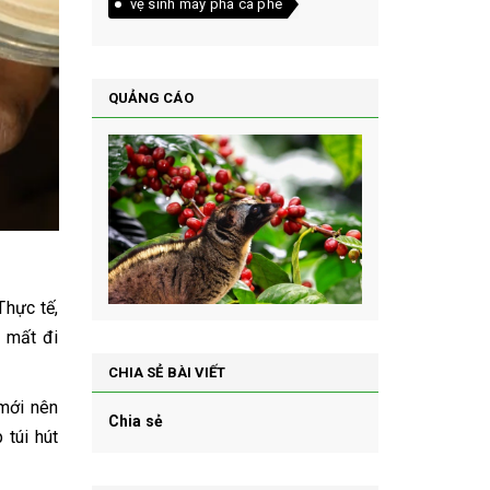
vệ sinh máy pha cà phê
QUẢNG CÁO
Thực tế,
à mất đi
CHIA SẺ BÀI VIẾT
 mới nên
Chia sẻ
 túi hút