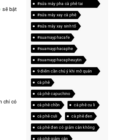
#sửa máy pha cà phê tai
e
sẽ bật
quảng trị
#sửa máy xay cà phê
#sửa máy xay sinh tố
#suamayphacafe
#suamayphacaphe
#suamayphacapheuytin
9 điểm cần chú ý khi mở quán
cà phê
cà phê
cà phê capuchino
m chí có
cà phê chồn
cà phê cu li
cà phê culi
cà phê đen
cà phê đen có giảm cân không
cà phê giảm cân