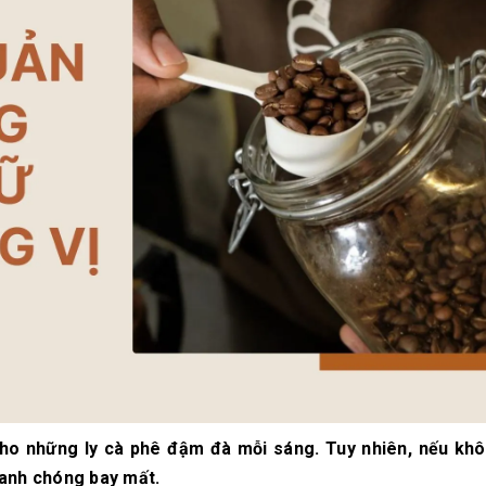
10/06/2026
10/06/2
Máy pha cà phê
Bí quyế
DeLonghi có gì đặc
cà phê h
biệt mà hàng triệu
mộc thơ
người yêu thích?
chuẩn vị
10/06/2026
10/06/2
Cách vệ sinh và bảo
Những ti
dưỡng máy pha cà
giá một 
phê Winci đúng
phê ngu
chuẩn
ngon
27/02/2026
10/06/2
cho những ly cà phê đậm đà mỗi sáng. Tuy nhiên, nếu kh
hanh chóng bay mất.