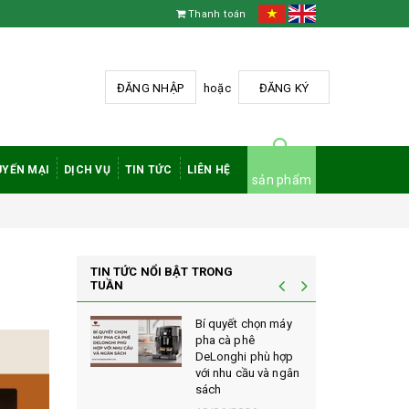
Thanh toán
ĐĂNG NHẬP
hoặc
ĐĂNG KÝ
YẾN MẠI
DỊCH VỤ
TIN TỨC
LIÊN HỆ
sản phẩm
TIN TỨC NỔI BẬT TRONG
TUẦN
à phê
Bí quyết chọn máy
 rang mộc
pha cà phê
nh giá cao
DeLonghi phù hợp
ới sành cà
với nhu cầu và ngân
sách