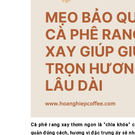
10/06/2026
Bí quyết chọn mua
cà phê hạt rang
mộc thơm ngon,
chuẩn vị
10/06/2026
Những tiêu chí đánh
giá một loại bột cà
phê nguyên chất
ngon
10/06/2026
Cà phê rang xay thơm ngon là "chìa khóa" 
quản đúng cách, hương vị đặc trưng ấy sẽ n