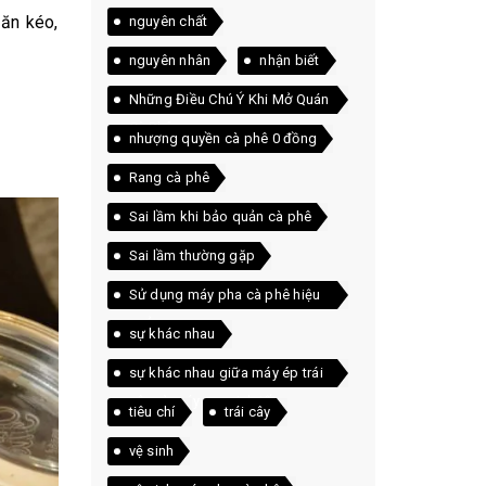
găn kéo,
nguyên chất
nguyên nhân
nhận biết
Những Điều Chú Ý Khi Mở Quán
Cà Phê
nhượng quyền cà phê 0 đồng
Rang cà phê
Sai lầm khi bảo quản cà phê
Sai lầm thường gặp
Sử dụng máy pha cà phê hiệu
quả
sự khác nhau
sự khác nhau giữa máy ép trái
cây và máy xay sinh tố
tiêu chí
trái cây
vệ sinh