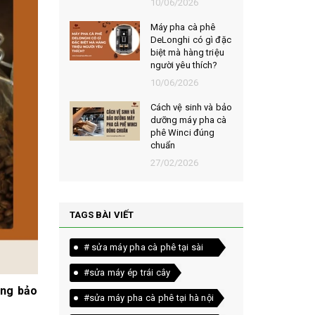
026
10/06/2026
t chọn mua
Máy pha cà phê
ạt rang
DeLonghi có gì đặc
m ngon,
biệt mà hàng triệu
người yêu thích?
026
10/06/2026
êu chí đánh
Cách vệ sinh và bảo
loại bột cà
dưỡng máy pha cà
yên chất
phê Winci đúng
chuẩn
026
27/02/2026
TAGS BÀI VIẾT
# sửa máy pha cà phê tại sài
gòn
#sửa máy ép trái cây
ông bảo
#sửa máy pha cà phê tại hà nội