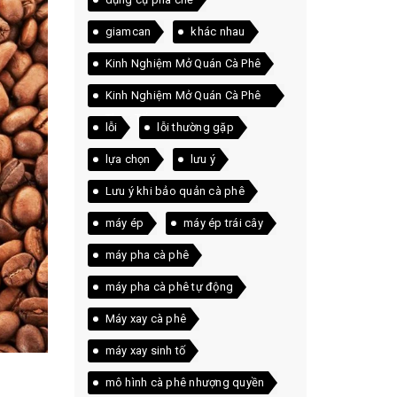
giamcan
khác nhau
Kinh Nghiệm Mở Quán Cà Phê
Kinh Nghiệm Mở Quán Cà Phê
Thực Tế
lỗi
lỗi thường gặp
lựa chọn
lưu ý
Lưu ý khi bảo quản cà phê
máy ép
máy ép trái cây
máy pha cà phê
máy pha cà phê tự động
Máy xay cà phê
máy xay sinh tố
mô hình cà phê nhượng quyền