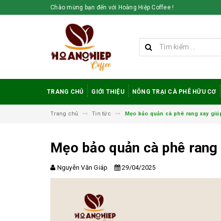
Chào mừng bạn đến với Hoàng Hiệp Coffee !
TRANG CHỦ
GIỚI THIỆU
NÔNG TRẠI CÀ PHÊ HỮU CƠ
Trang chủ
Tin tức
Mẹo bảo quản cà phê rang xay giúp 
Mẹo bảo quản cà phê rang x
Nguyễn Văn Giáp
29/04/2025
Vì sao cà phê
robusta rang mộc
được đánh giá cao
trong giới sành cà
phê?