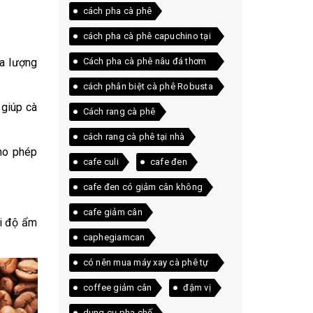
cách pha cà phê
cách pha cà phê capuchino tại
nhà
đa lượng
Cách pha cà phê nâu đá thơm
ngon ngay tại nhà
cách phân biệt cà phê Robusta
và Arabica
 giúp cà
Cách rang cà phê
cách rang cà phê tại nhà
cho phép
cafe culi
cafe đen
cafe đen có giảm cân không
cafe giảm cân
ỏi độ ẩm
caphegiamcan
có nên mua máy xay cà phê tự
động
coffee giảm cân
đậm vị
dụng cụ pha chế