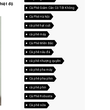
hiệt độ
Cà Phê Giảm Cân Có Tốt Không
Cà Phê Hà Nội
cà phê hạt culi
cà phê máy
Cà Phê Miền Bắc
Cà phê nâu đá
cà phê nhượng quyền
cà phê pha máy
Cà phê pha phin
cà phê phin
Cà Phê Robusta
Cà phê sữa