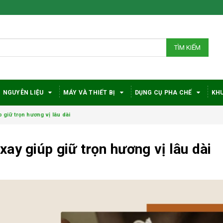
TÌM KIẾM
NGUYÊN LIỆU
MÁY VÀ THIẾT BỊ
DỤNG CỤ PHA CHẾ
KHU
giữ trọn hương vị lâu dài
ay giúp giữ trọn hương vị lâu dài
Bí quyết chọn máy
Vì sao c
pha cà phê
robusta
DeLonghi phù hợp
được đá
với nhu cầu và ngân
trong gi
sách
phê?