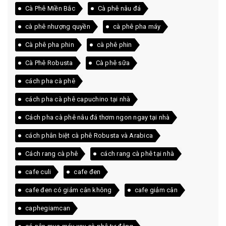
Cà Phê Miền Bắc
Cà phê nâu đá
cà phê nhượng quyền
cà phê pha máy
Cà phê pha phin
cà phê phin
Cà Phê Robusta
Cà phê sữa
cách pha cà phê
cách pha cà phê capuchino tại nhà
Cách pha cà phê nâu đá thơm ngon ngay tại nhà
cách phân biệt cà phê Robusta và Arabica
Cách rang cà phê
cách rang cà phê tại nhà
cafe culi
cafe đen
cafe đen có giảm cân không
cafe giảm cân
caphegiamcan