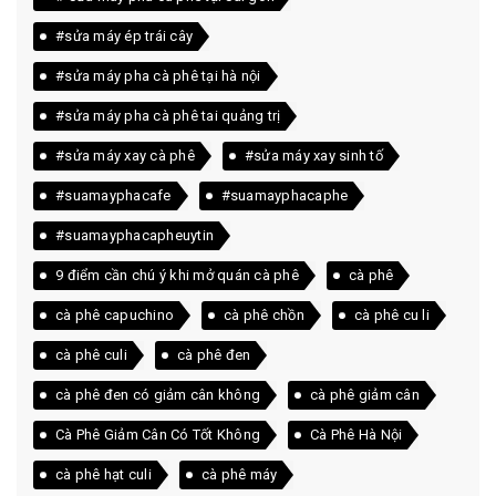
#sửa máy ép trái cây
#sửa máy pha cà phê tại hà nội
#sửa máy pha cà phê tai quảng trị
#sửa máy xay cà phê
#sửa máy xay sinh tố
#suamayphacafe
#suamayphacaphe
#suamayphacapheuytin
9 điểm cần chú ý khi mở quán cà phê
cà phê
cà phê capuchino
cà phê chồn
cà phê cu li
cà phê culi
cà phê đen
cà phê đen có giảm cân không
cà phê giảm cân
Cà Phê Giảm Cân Có Tốt Không
Cà Phê Hà Nội
cà phê hạt culi
cà phê máy