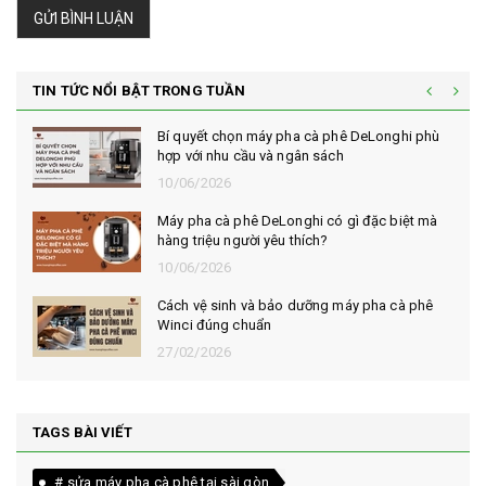
GỬI BÌNH LUẬN
TIN TỨC NỔI BẬT TRONG TUẦN
Bí quyết chọn máy pha cà phê DeLonghi phù
hợp với nhu cầu và ngân sách
10/06/2026
Máy pha cà phê DeLonghi có gì đặc biệt mà
hàng triệu người yêu thích?
10/06/2026
Cách vệ sinh và bảo dưỡng máy pha cà phê
Winci đúng chuẩn
27/02/2026
TAGS BÀI VIẾT
# sửa máy pha cà phê tại sài gòn