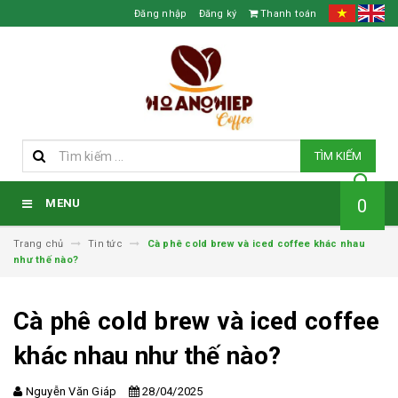
Đăng nhập
Đăng ký
Thanh toán
TÌM KIẾM
0
MENU
Trang chủ
Tin tức
Cà phê cold brew và iced coffee khác nhau
như thế nào?
Cà phê cold brew và iced coffee
khác nhau như thế nào?
Nguyễn Văn Giáp
28/04/2025