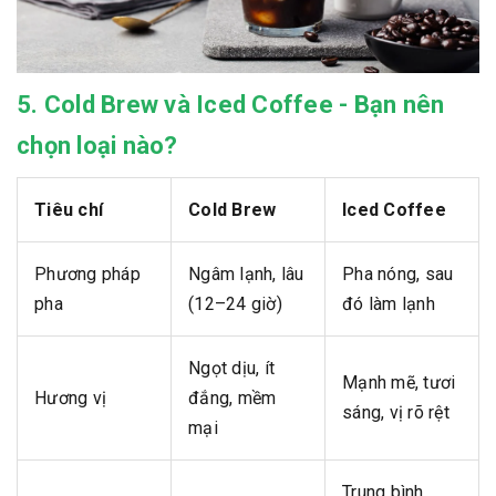
5. Cold Brew và Iced Coffee - Bạn nên
chọn loại nào?
Tiêu chí
Cold Brew
Iced Coffee
Phương pháp
Ngâm lạnh, lâu
Pha nóng, sau
pha
(12–24 giờ)
đó làm lạnh
Ngọt dịu, ít
Mạnh mẽ, tươi
Hương vị
đắng, mềm
sáng, vị rõ rệt
mại
Trung bình