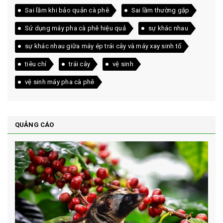
Sai lầm khi bảo quản cà phê
Sai lầm thường gặp
Sử dụng máy pha cà phê hiệu quả
sự khác nhau
sự khác nhau giữa máy ép trái cây và máy xay sinh tố
tiêu chí
trái cây
vệ sinh
vệ sinh máy pha cà phê
QUẢNG CÁO