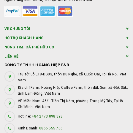
VỀ CHÚNG TÔI
HỖ TRỢ KHÁCH HÀNG
NÔNG TRẠI CÀ PHÊ HỮU CƠ
LIÊN HỆ
CÔNG TY TNHH HOÀNG HIỆP F&B
Trụ sở: Lô E18-DG03, thôn Du Nghệ, xã Quốc Oai, Tp.Hà Nội, Việt
Nam
Địa chỉ Farm: Hoàng Hiệp Coffee Farm, thôn đắk Sơn, xã Đắk Sắk,
tỉnh Lâm Đồng, Việt Nam
VP Miền Nam: 46/1 Trần Thị Năm, phường Trung Mỹ Tây, Tp.Hồ
Chí Minh, Việt Nam
Hotline:
+84 2473 098 898
Kinh Doanh:
0866 555 766