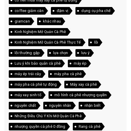
có nên mua máy xay cà phê tự động
coffee giảm cân
đậm vị
dụng cụ pha chế
giamcan
khác nhau
Kinh Nghiệm Mở Quán Cà Phê
Kinh Nghiệm Mở Quán Cà Phê Thực Tế
lỗi
lỗi thường gặp
lựa chọn
lưu ý
Lưu ý khi bảo quản cà phê
máy ép
máy ép trái cây
máy pha cà phê
máy pha cà phê tự động
Máy xay cà phê
máy xay sinh tố
mô hình cà phê nhượng quyền
nguyên chất
nguyên nhân
nhận biết
Những Điều Chú Ý Khi Mở Quán Cà Phê
nhượng quyền cà phê 0 đồng
Rang cà phê