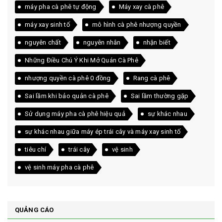
máy pha cà phê tự động
Máy xay cà phê
máy xay sinh tố
mô hình cà phê nhượng quyền
nguyên chất
nguyên nhân
nhận biết
Những Điều Chú Ý Khi Mở Quán Cà Phê
nhượng quyền cà phê 0 đồng
Rang cà phê
Sai lầm khi bảo quản cà phê
Sai lầm thường gặp
Sử dụng máy pha cà phê hiệu quả
sự khác nhau
sự khác nhau giữa máy ép trái cây và máy xay sinh tố
tiêu chí
trái cây
vệ sinh
vệ sinh máy pha cà phê
QUẢNG CÁO