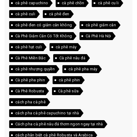
cà phê capuchino
cà phê chồn
cà phê cu li
cà phê culi
cà phê đen
cà phê đen có giảm cân không
cà phê giảm cân
Cà Phê Giảm Cân Có Tốt Không
Cà Phê Hà Nội
cà phê hạt culi
cà phê máy
Cà Phê Miền Bắc
Cà phê nâu đá
cà phê nhượng quyền
cà phê pha máy
Cà phê pha phin
cà phê phin
Cà Phê Robusta
Cà phê sữa
cách pha cà phê
cách pha cà phê capuchino tại nhà
Cách pha cà phê nâu đá thơm ngon ngay tại nhà
cách phân biệt cà phê Robusta và Arabica