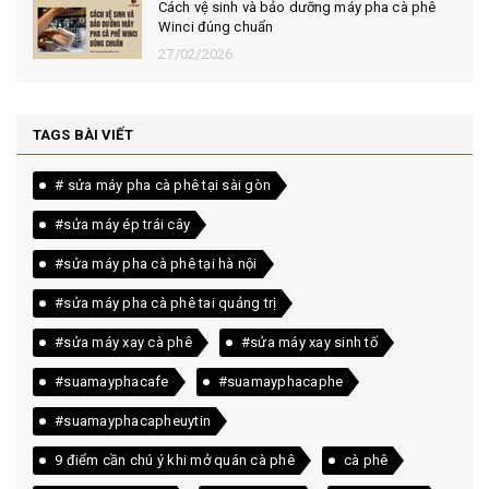
Cách vệ sinh và bảo dưỡng máy pha cà phê
Winci đúng chuẩn
27/02/2026
TAGS BÀI VIẾT
# sửa máy pha cà phê tại sài gòn
#sửa máy ép trái cây
#sửa máy pha cà phê tại hà nội
#sửa máy pha cà phê tai quảng trị
#sửa máy xay cà phê
#sửa máy xay sinh tố
#suamayphacafe
#suamayphacaphe
#suamayphacapheuytin
9 điểm cần chú ý khi mở quán cà phê
cà phê