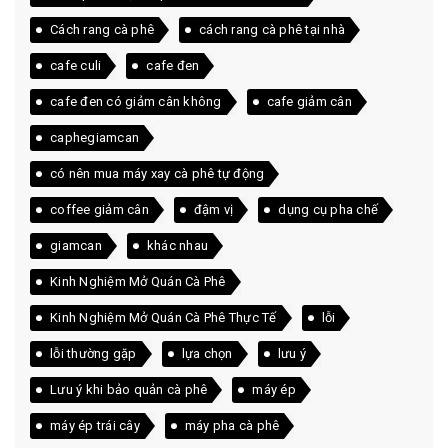
Cách rang cà phê
cách rang cà phê tại nhà
cafe culi
cafe đen
cafe đen có giảm cân không
cafe giảm cân
caphegiamcan
có nên mua máy xay cà phê tự động
coffee giảm cân
đậm vị
dụng cụ pha chế
giamcan
khác nhau
Kinh Nghiệm Mở Quán Cà Phê
Kinh Nghiệm Mở Quán Cà Phê Thực Tế
lỗi
lỗi thường gặp
lựa chọn
lưu ý
Lưu ý khi bảo quản cà phê
máy ép
máy ép trái cây
máy pha cà phê