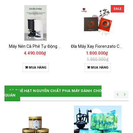
SALE
Máy Nén Cà Phê Tự Động - Tamper Electric 58MM
Đĩa Máy Xay Fiorenzato Chính Hãng
4.490.000₫
1.800.000₫
1.950.000₫
MUA HÀNG
MUA HÀNG
CÀ PHÊ HẠT NGUYÊN CHẤT PHA MÁY DÀNH CHO
QUÁN