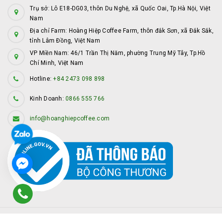
Trụ sở: Lô E18-DG03, thôn Du Nghệ, xã Quốc Oai, Tp.Hà Nội, Việt
Nam
Địa chỉ Farm: Hoàng Hiệp Coffee Farm, thôn đắk Sơn, xã Đắk Sắk,
tỉnh Lâm Đồng, Việt Nam
VP Miền Nam: 46/1 Trần Thị Năm, phường Trung Mỹ Tây, Tp.Hồ
Chí Minh, Việt Nam
Hotline:
+84 2473 098 898
Kinh Doanh:
0866 555 766
info@hoanghiepcoffee.com
© Bản quyền thuộc về
Hoàng Hiệp Coffee