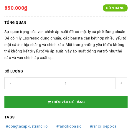
850.000₫
CÒN HÀNG
TỔNG QUAN
Sự quan trọng của van chỉnh áp suất để có một ly cà phê đúng chuẩn
Để có 1 lý Espresso đúng chuẩn, các barista cần kết hợp nhiều yếu tố
một cách nhịp nhàng và chính xác. Một trong những yếu tố đó không
thể không kể tới yếu tố về áp suất. Vậy áp suất đóng vai trò như thế
nào và van chỉnh áp xuất q...
SỐ LƯỢNG
-
+
THÊM VÀO GIỎ HÀNG
TAGS
#congtacapxuatrancilio
#ranciliobasic
#rancilioepoca