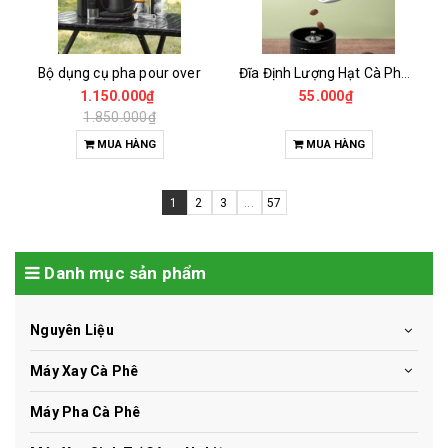
Bộ dụng cụ pha pour over
Đĩa Định Lượng Hạt Cà Phê Mẫu
1.150.000₫
55.000₫
1.850.000₫
MUA HÀNG
MUA HÀNG
1
2
3
...
57
Danh mục sản phẩm
Nguyên Liệu
Máy Xay Cà Phê
Máy Pha Cà Phê