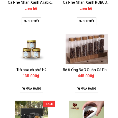
Cà Phê Nhân Xanh Arabica Specialty - anaerobic
Cà Phê Nhân Xanh ROBUSTA Fine Rô - Anaerobic
Liên hệ
Liên hệ
CHI TIẾT
CHI TIẾT
Trà hoa cà phê H2
Bộ 6 Ống BẢO Quản Cà Phê Mẫu Có Chân Đế
135.000₫
445.000₫
MUA HÀNG
MUA HÀNG
SALE