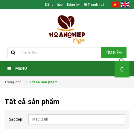
Đăng nhập
Đăng ký
Thanh toán
TÌM KIẾM
0
MENU
Trang chủ
Tất cả sản phẩm
Tất cả sản phẩm
Sắp xếp: