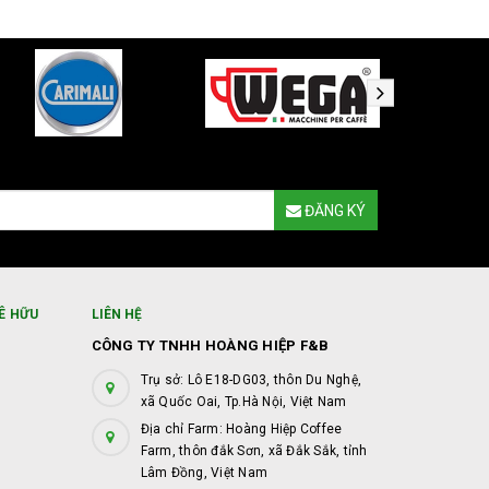
ĐĂNG KÝ
Ê HỮU
LIÊN HỆ
CÔNG TY TNHH HOÀNG HIỆP F&B
Trụ sở: Lô E18-DG03, thôn Du Nghệ,
xã Quốc Oai, Tp.Hà Nội, Việt Nam
Địa chỉ Farm: Hoàng Hiệp Coffee
Farm, thôn đắk Sơn, xã Đắk Sắk, tỉnh
Lâm Đồng, Việt Nam