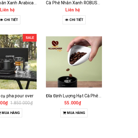
Cà Phê Nhân Xanh Arabica Specialty - anaerobic
Cà Phê Nhân Xanh ROBUSTA Fine Rô - Anaerobic
Liên hệ
Liên hệ
CHI TIẾT
CHI TIẾT
SALE
 cụ pha pour over
Đĩa Định Lượng Hạt Cà Phê Mẫu
000₫
1.850.000₫
55.000₫
MUA HÀNG
MUA HÀNG