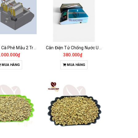
Máy Rang Cà Phê Mẫu 2 Trống Rang (500+500gr)
Cân Điện Tử Chống Nước Unibar - UDC-3K
.000.000₫
380.000₫
MUA HÀNG
MUA HÀNG