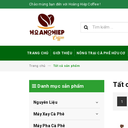
Chào mừng bạn đến với Hoàng Hiệp Coffee !
TRANG CHỦ
GIỚI THIỆU
NÔNG TRẠI CÀ PHÊ HỮU CƠ
Trang chủ
Tất cả sản phẩm
Tất 
Danh mục sản phẩm
1
Nguyên Liệu
Máy Xay Cà Phê
Máy Pha Cà Phê