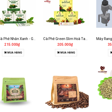
Tinh Cà Phê Nhân Xanh - Green Gold CGA
Cà Phê Green Slim Hoà Tan - Chiết xuất 100% Từ Cà Phê Nhân Xanh
215.000₫
205.000₫
35
MUA HÀNG
MUA HÀNG