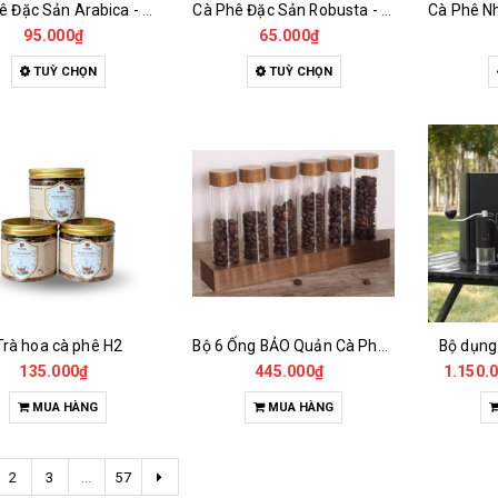
Cà Phê Đặc Sản Arabica - Specialty
Cà Phê Đặc Sản Robusta - Fine Robusta Anaerobic
95.000₫
65.000₫
TUỲ CHỌN
TUỲ CHỌN
Trà hoa cà phê H2
Bộ 6 Ống BẢO Quản Cà Phê Mẫu Có Chân Đế
Bộ dụng
135.000₫
445.000₫
1.150.
MUA HÀNG
MUA HÀNG
2
3
...
57