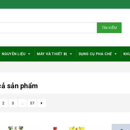
TÌM KIẾM
NGUYÊN LIỆU
MÁY VÀ THIẾT BỊ
DỤNG CỤ PHA CHẾ
KHU
cả sản phẩm
2
3
...
57