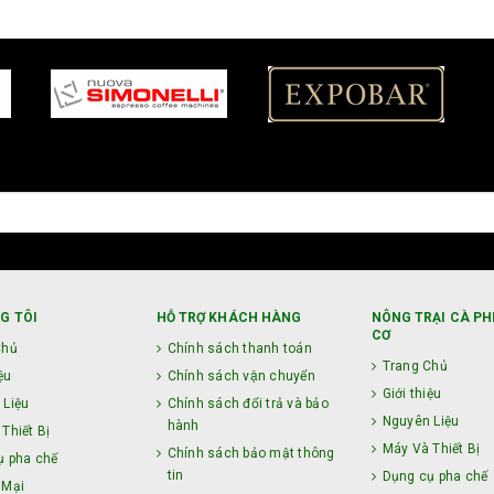
G TÔI
HỖ TRỢ KHÁCH HÀNG
NÔNG TRẠI CÀ PH
CƠ
Chủ
Chính sách thanh toán
Trang Chủ
ệu
Chính sách vận chuyển
Giới thiệu
 Liệu
Chính sách đổi trả và bảo
Nguyên Liệu
hành
Thiết Bị
Máy Và Thiết Bị
Chính sách bảo mật thông
ụ pha chế
tin
Dụng cụ pha chế
 Mại