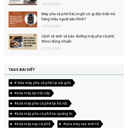
10/06/2026
Máy pha cà phê DeLonghi có gì đặc biệt mà
hàng triệu người yêu thích?
10/06/2026
Cách vệ sinh và bảo dưỡng máy pha cà phê
Winci đúng chuẩn
27/02/2026
TAGS BÀI VIẾT
# sửa máy pha cà phê tại sài gòn
#sửa máy ép trái cây
#sửa máy pha cà phê tại hà nội
#sửa máy pha cà phê tai quảng trị
#sửa máy xay cà phê
#sửa máy xay sinh tố