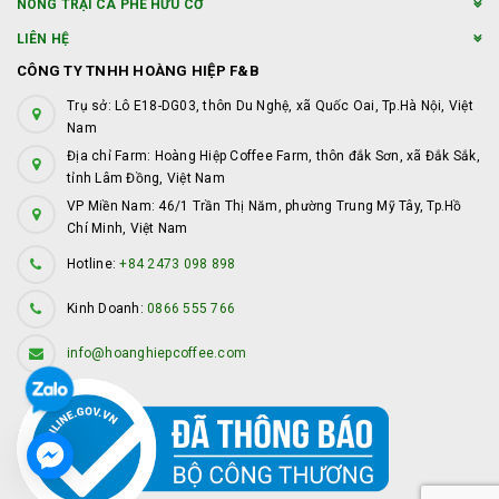
NÔNG TRẠI CÀ PHÊ HỮU CƠ
LIÊN HỆ
CÔNG TY TNHH HOÀNG HIỆP F&B
Trụ sở: Lô E18-DG03, thôn Du Nghệ, xã Quốc Oai, Tp.Hà Nội, Việt
Nam
Địa chỉ Farm: Hoàng Hiệp Coffee Farm, thôn đắk Sơn, xã Đắk Sắk,
tỉnh Lâm Đồng, Việt Nam
VP Miền Nam: 46/1 Trần Thị Năm, phường Trung Mỹ Tây, Tp.Hồ
Chí Minh, Việt Nam
Hotline:
+84 2473 098 898
Kinh Doanh:
0866 555 766
info@hoanghiepcoffee.com