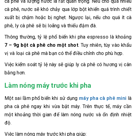
cà phê và lượng nước là rất quan trọng. Nếu cho quá nhiều
cà phê, nước sẽ khó chảy qua lớp bột khiến quá trình chiết
xuất bị chậm hoặc bị nghẹt. Ngược lại, nếu cho quá ít cà
phê, ly cà phê sẽ bị loãng và thiếu đậm đà.
Thông thường, tỷ lệ phổ biến khi pha espresso là khoảng
7 – 9g bột cà phê cho một shot
. Tuy nhiên, tùy vào khẩu
vị và loại cà phê mà bạn có thể điều chỉnh cho phù hợp.
Việc kiểm soát tỷ lệ này sẽ giúp ly cà phê có hương vị cân
bằng hơn.
Làm nóng máy trước khi pha
Một sai lầm phổ biến khi sử dụng
máy pha cà phê mini
là
pha cà phê ngay khi vừa bật máy. Trên thực tế, máy cần
một khoảng thời gian để làm nóng nước và ổn định nhiệt
độ.
Việc làm nóng máy trước khi pha giúp: