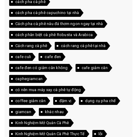
cách pha cà phê
cách pha cà phê capuchino tại nhà
Cách pha cà phê nâu đá thơm ngon ngay tại nhà
cách phân biệt cà phê Robusta và Arabica
Cách rang cà phê
cách rang cà phê tại nhà
cafe culi
cafe đen
cafe đen có giảm cân không
cafe giảm cân
caphegiamcan
có nên mua máy xay cà phê tự động
coffee giảm cân
đậm vị
dụng cụ pha chế
giamcan
khác nhau
Kinh Nghiệm Mở Quán Cà Phê
Kinh Nghiệm Mở Quán Cà Phê Thực Tế
lỗi