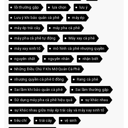
lỗi thường gặp
lựa chọn
lưu ý
Lưu ý khi bảo quản cà phê
máy ép
máy ép trái cây
máy pha cà phê
máy pha cà phê tự động
Máy xay cà phê
máy xay sinh tố
mô hình cà phê nhượng quyền
nguyên chất
nguyên nhân
nhận biết
Những Điều Chú Ý Khi Mở Quán Cà Phê
nhượng quyền cà phê 0 đồng
Rang cà phê
Sai lầm khi bảo quản cà phê
Sai lầm thường gặp
Sử dụng máy pha cà phê hiệu quả
sự khác nhau
sự khác nhau giữa máy ép trái cây và máy xay sinh tố
tiêu chí
trái cây
vệ sinh