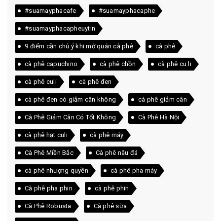
#suamayphacafe
#suamayphacaphe
#suamayphacapheuytin
9 điểm cần chú ý khi mở quán cà phê
cà phê
cà phê capuchino
cà phê chồn
cà phê cu li
cà phê culi
cà phê đen
cà phê đen có giảm cân không
cà phê giảm cân
Cà Phê Giảm Cân Có Tốt Không
Cà Phê Hà Nội
cà phê hạt culi
cà phê máy
Cà Phê Miền Bắc
Cà phê nâu đá
cà phê nhượng quyền
cà phê pha máy
Cà phê pha phin
cà phê phin
Cà Phê Robusta
Cà phê sữa