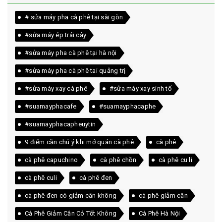
# sửa máy pha cà phê tại sài gòn
#sửa máy ép trái cây
#sửa máy pha cà phê tại hà nội
#sửa máy pha cà phê tai quảng trị
#sửa máy xay cà phê
#sửa máy xay sinh tố
#suamayphacafe
#suamayphacaphe
#suamayphacapheuytin
9 điểm cần chú ý khi mở quán cà phê
cà phê
cà phê capuchino
cà phê chồn
cà phê cu li
cà phê culi
cà phê đen
cà phê đen có giảm cân không
cà phê giảm cân
Cà Phê Giảm Cân Có Tốt Không
Cà Phê Hà Nội