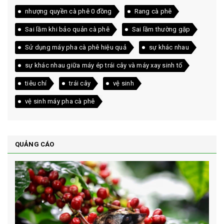
nhượng quyền cà phê 0 đồng
Rang cà phê
Sai lầm khi bảo quản cà phê
Sai lầm thường gặp
Sử dụng máy pha cà phê hiệu quả
sự khác nhau
sự khác nhau giữa máy ép trái cây và máy xay sinh tố
tiêu chí
trái cây
vệ sinh
vệ sinh máy pha cà phê
QUẢNG CÁO