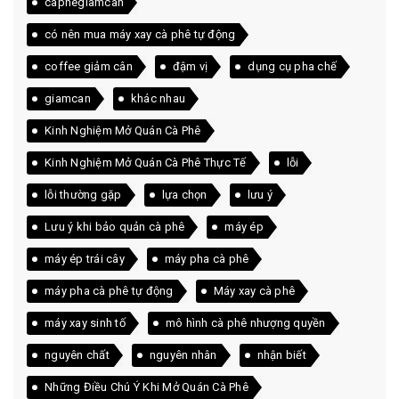
caphegiamcan
có nên mua máy xay cà phê tự động
coffee giảm cân
đậm vị
dụng cụ pha chế
giamcan
khác nhau
Kinh Nghiệm Mở Quán Cà Phê
Kinh Nghiệm Mở Quán Cà Phê Thực Tế
lỗi
lỗi thường gặp
lựa chọn
lưu ý
Lưu ý khi bảo quản cà phê
máy ép
máy ép trái cây
máy pha cà phê
máy pha cà phê tự động
Máy xay cà phê
máy xay sinh tố
mô hình cà phê nhượng quyền
nguyên chất
nguyên nhân
nhận biết
Những Điều Chú Ý Khi Mở Quán Cà Phê