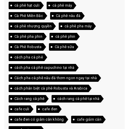
cà phê hạt culi
cà phê máy
Cà Phê Miền Bắc
Cà phê nâu đá
cà phê nhượng quyền
cà phê pha máy
Cà phê pha phin
cà phê phin
Cà Phê Robusta
Cà phê sữa
cách pha cà phê
cách pha cà phê capuchino tại nhà
Cách pha cà phê nâu đá thơm ngon ngay tại nhà
cách phân biệt cà phê Robusta và Arabica
Cách rang cà phê
cách rang cà phê tại nhà
cafe culi
cafe đen
cafe đen có giảm cân không
cafe giảm cân