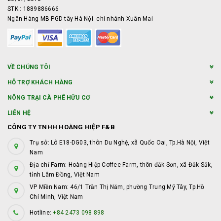
STK : 1889886666
Ngân Hàng MB PGD tây Hà Nội -chi nhánh Xuân Mai
VỀ CHÚNG TÔI
HỖ TRỢ KHÁCH HÀNG
NÔNG TRẠI CÀ PHÊ HỮU CƠ
LIÊN HỆ
CÔNG TY TNHH HOÀNG HIỆP F&B
Trụ sở: Lô E18-DG03, thôn Du Nghệ, xã Quốc Oai, Tp.Hà Nội, Việt
Nam
Địa chỉ Farm: Hoàng Hiệp Coffee Farm, thôn đắk Sơn, xã Đắk Sắk,
tỉnh Lâm Đồng, Việt Nam
VP Miền Nam: 46/1 Trần Thị Năm, phường Trung Mỹ Tây, Tp.Hồ
Chí Minh, Việt Nam
Hotline:
+84 2473 098 898