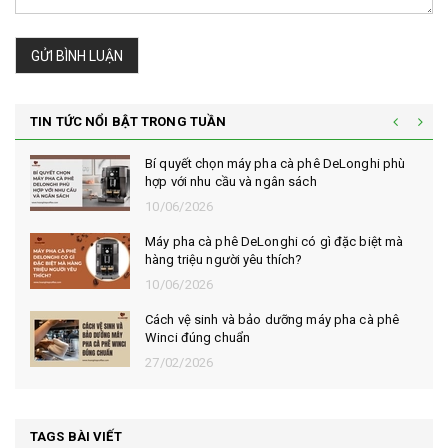
GỬI BÌNH LUẬN
TIN TỨC NỔI BẬT TRONG TUẦN
Vì sao cà phê robusta rang mộc được đánh
giá cao trong giới sành cà phê?
10/06/2026
Bí quyết chọn mua cà phê hạt rang mộc thơm
ngon, chuẩn vị
10/06/2026
Những tiêu chí đánh giá một loại bột cà phê
nguyên chất ngon
10/06/2026
TAGS BÀI VIẾT