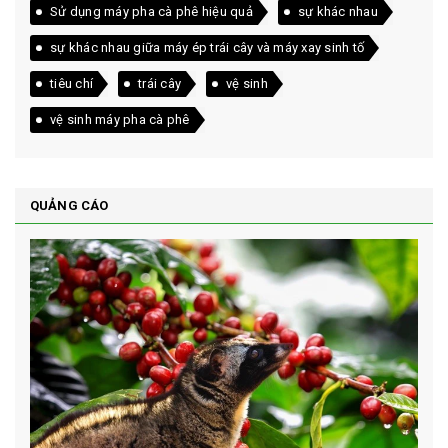
Sử dụng máy pha cà phê hiệu quả
sự khác nhau
sự khác nhau giữa máy ép trái cây và máy xay sinh tố
tiêu chí
trái cây
vệ sinh
vệ sinh máy pha cà phê
QUẢNG CÁO