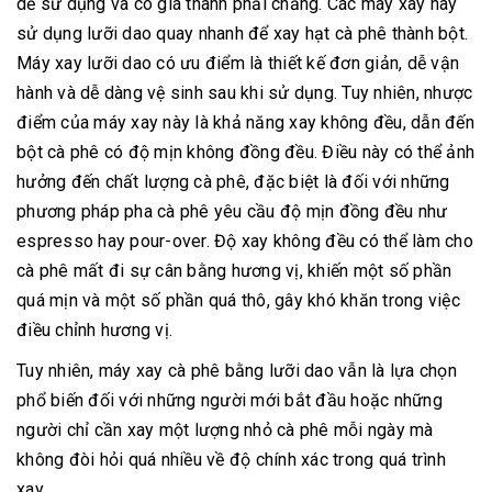
dễ sử dụng và có giá thành phải chăng. Các máy xay này
sử dụng lưỡi dao quay nhanh để xay hạt cà phê thành bột.
Máy xay lưỡi dao có ưu điểm là thiết kế đơn giản, dễ vận
hành và dễ dàng vệ sinh sau khi sử dụng. Tuy nhiên, nhược
điểm của máy xay này là khả năng xay không đều, dẫn đến
bột cà phê có độ mịn không đồng đều. Điều này có thể ảnh
hưởng đến chất lượng cà phê, đặc biệt là đối với những
phương pháp pha cà phê yêu cầu độ mịn đồng đều như
espresso hay pour-over. Độ xay không đều có thể làm cho
cà phê mất đi sự cân bằng hương vị, khiến một số phần
quá mịn và một số phần quá thô, gây khó khăn trong việc
điều chỉnh hương vị.
Tuy nhiên, máy xay cà phê bằng lưỡi dao vẫn là lựa chọn
phổ biến đối với những người mới bắt đầu hoặc những
người chỉ cần xay một lượng nhỏ cà phê mỗi ngày mà
không đòi hỏi quá nhiều về độ chính xác trong quá trình
xay.