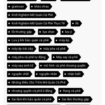
giamcan
khác nhau
Kinh Nghiệm Mở Quán Cà Phê
Kinh Nghiệm Mở Quán Cà Phê Thực Tế
lỗi
lỗi thường gặp
lựa chọn
lưu ý
Lưu ý khi bảo quản cà phê
máy ép
máy ép trái cây
máy pha cà phê
máy pha cà phê tự động
Máy xay cà phê
máy xay sinh tố
mô hình cà phê nhượng quyền
nguyên chất
nguyên nhân
nhận biết
Những Điều Chú Ý Khi Mở Quán Cà Phê
nhượng quyền cà phê 0 đồng
Rang cà phê
Sai lầm khi bảo quản cà phê
Sai lầm thường gặp