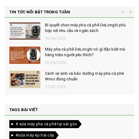
TIN TỨC NỔI BẬT TRONG TUẦN
Bí quyết chọn máy pha cà phê DeLonghi phù
hợp với nhu cầu và ngân sách
10/06/2026
Máy pha cà phê DeLonghi có gì đặc biệt mà
hàng triệu người yêu thích?
10/06/2026
Cách vệ sinh và bảo dưỡng máy pha cà phê
Winci đúng chuẩn
27/02/2026
TAGS BÀI VIẾT
# sửa máy pha cà phê tại sài gòn
#sửa máy ép trái cây