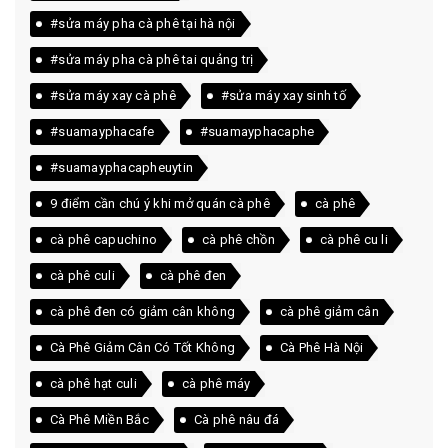
#sửa máy pha cà phê tại hà nội
#sửa máy pha cà phê tai quảng trị
#sửa máy xay cà phê
#sửa máy xay sinh tố
#suamayphacafe
#suamayphacaphe
#suamayphacapheuytin
9 điểm cần chú ý khi mở quán cà phê
cà phê
cà phê capuchino
cà phê chồn
cà phê cu li
cà phê culi
cà phê đen
cà phê đen có giảm cân không
cà phê giảm cân
Cà Phê Giảm Cân Có Tốt Không
Cà Phê Hà Nội
cà phê hạt culi
cà phê máy
Cà Phê Miền Bắc
Cà phê nâu đá