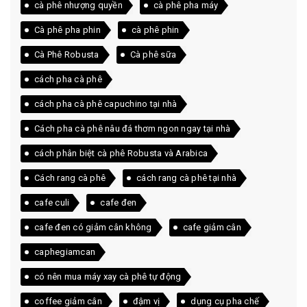
cà phê nhượng quyền
cà phê pha máy
Cà phê pha phin
cà phê phin
Cà Phê Robusta
Cà phê sữa
cách pha cà phê
cách pha cà phê capuchino tại nhà
Cách pha cà phê nâu đá thơm ngon ngay tại nhà
cách phân biệt cà phê Robusta và Arabica
Cách rang cà phê
cách rang cà phê tại nhà
cafe culi
cafe đen
cafe đen có giảm cân không
cafe giảm cân
caphegiamcan
có nên mua máy xay cà phê tự động
coffee giảm cân
đậm vị
dụng cụ pha chế