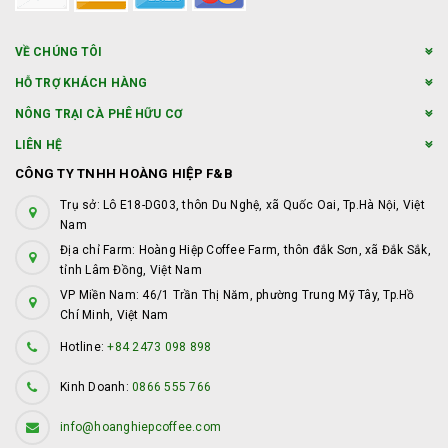
VỀ CHÚNG TÔI
HỖ TRỢ KHÁCH HÀNG
NÔNG TRẠI CÀ PHÊ HỮU CƠ
LIÊN HỆ
CÔNG TY TNHH HOÀNG HIỆP F&B
Trụ sở: Lô E18-DG03, thôn Du Nghệ, xã Quốc Oai, Tp.Hà Nội, Việt
Nam
Địa chỉ Farm: Hoàng Hiệp Coffee Farm, thôn đắk Sơn, xã Đắk Sắk,
tỉnh Lâm Đồng, Việt Nam
VP Miền Nam: 46/1 Trần Thị Năm, phường Trung Mỹ Tây, Tp.Hồ
Chí Minh, Việt Nam
Hotline:
+84 2473 098 898
Kinh Doanh:
0866 555 766
info@hoanghiepcoffee.com