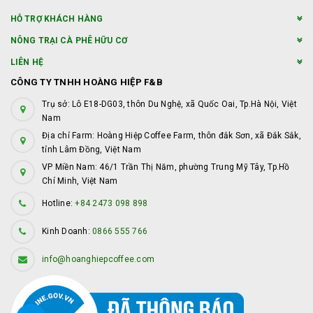
HỖ TRỢ KHÁCH HÀNG
NÔNG TRẠI CÀ PHÊ HỮU CƠ
LIÊN HỆ
CÔNG TY TNHH HOÀNG HIỆP F&B
Trụ sở: Lô E18-DG03, thôn Du Nghệ, xã Quốc Oai, Tp.Hà Nội, Việt
Nam
Địa chỉ Farm: Hoàng Hiệp Coffee Farm, thôn đắk Sơn, xã Đắk Sắk,
tỉnh Lâm Đồng, Việt Nam
VP Miền Nam: 46/1 Trần Thị Năm, phường Trung Mỹ Tây, Tp.Hồ
Chí Minh, Việt Nam
Hotline:
+84 2473 098 898
Kinh Doanh:
0866 555 766
info@hoanghiepcoffee.com