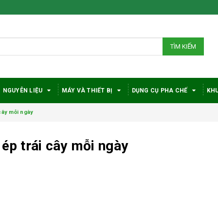
TÌM KIẾM
NGUYÊN LIỆU
MÁY VÀ THIẾT BỊ
DỤNG CỤ PHA CHẾ
KHU
 cây mỗi ngày
 ép trái cây mỗi ngày
Bí quyết chọn máy
Vì sao c
pha cà phê
robusta
DeLonghi phù hợp
được đá
với nhu cầu và ngân
trong gi
sách
phê?