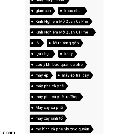
giamcan
khác nhau
Kinh Nghiệm Mở Quán Cà Phê
Kinh Nghiệm Mở Quán Cà Phê
Thực Tế
lỗi
lỗi thường gặp
lựa chọn
lưu ý
Lưu ý khi bảo quản cà phê
máy ép
máy ép trái cây
máy pha cà phê
máy pha cà phê tự động
Máy xay cà phê
máy xay sinh tố
mô hình cà phê nhượng quyền
như cam,