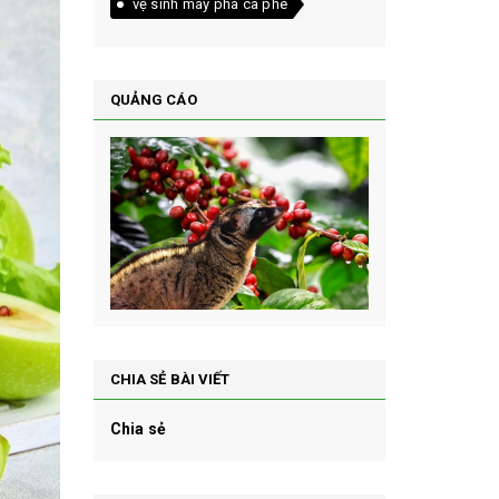
vệ sinh máy pha cà phê
QUẢNG CÁO
CHIA SẺ BÀI VIẾT
Chia sẻ