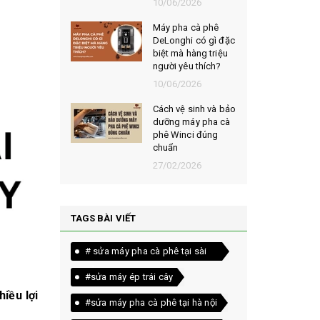
026
10/06/2026
t chọn mua
Máy pha cà phê
ạt rang
DeLonghi có gì đặc
m ngon,
biệt mà hàng triệu
người yêu thích?
026
10/06/2026
êu chí đánh
Cách vệ sinh và bảo
loại bột cà
dưỡng máy pha cà
yên chất
phê Winci đúng
chuẩn
026
27/02/2026
TAGS BÀI VIẾT
# sửa máy pha cà phê tại sài
gòn
#sửa máy ép trái cây
iều lợi
#sửa máy pha cà phê tại hà nội