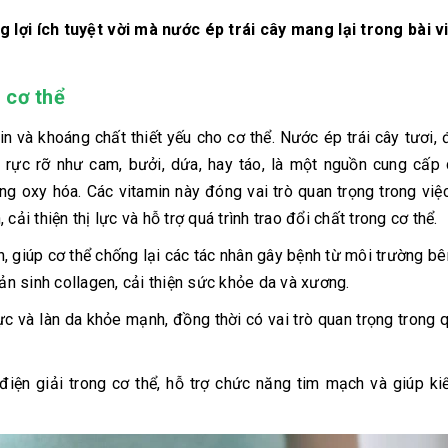
lợi ích tuyệt vời mà nước ép trái cây mang lại trong bài vi
 cơ thể
n và khoáng chất thiết yếu cho cơ thể. Nước ép trái cây tươi, 
c rực rỡ như cam, bưởi, dứa, hay táo, là một nguồn cung cấp
hống oxy hóa. Các vitamin này đóng vai trò quan trọng trong việc
ải thiện thị lực và hỗ trợ quá trình trao đổi chất trong cơ thể.
 giúp cơ thể chống lại các tác nhân gây bệnh từ môi trường bê
sản sinh collagen, cải thiện sức khỏe da và xương.
lực và làn da khỏe mạnh, đồng thời có vai trò quan trọng trong q
điện giải trong cơ thể, hỗ trợ chức năng tim mạch và giúp k