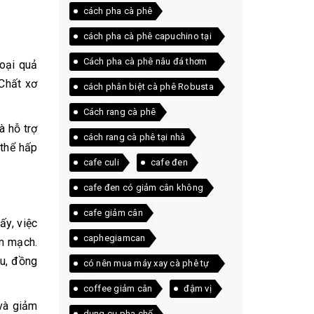
cách pha cà phê
cách pha cà phê capuchino tại
nhà
Cách pha cà phê nâu đá thơm
loại quả
ngon ngay tại nhà
 Chất xơ
cách phân biệt cà phê Robusta
và Arabica
Cách rang cà phê
à hỗ trợ
cách rang cà phê tại nhà
 thể hấp
cafe culi
cafe đen
cafe đen có giảm cân không
cafe giảm cân
ấy, việc
caphegiamcan
im mạch.
áu, đồng
có nên mua máy xay cà phê tự
động
coffee giảm cân
đậm vị
và giảm
dụng cụ pha chế