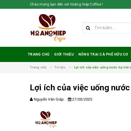
Chào mừng bạn đến với Hoàng Hiệp Coffee !
TRANG CHỦ
GIỚI THIỆU
NÔNG TRẠI CÀ PHÊ HỮU CƠ
Trang chủ
Tin tức
Lợi ích của việc uống nước ép trái
Lợi ích của việc uống nước
Nguyễn Văn Giáp
27/03/2025
Vì sao cà phê
robusta rang mộc
được đánh giá cao
trong giới sành cà
phê?