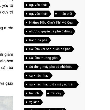
nguyên chất
, yếu tố
 duy trì
nguyên nhân
nhận biết
Những Điều Chú Ý Khi Mở Quán
ống nước
Cà Phê
nhượng quyền cà phê 0 đồng
Rang cà phê
Sai lầm khi bảo quản cà phê
ình giảm
Sai lầm thường gặp
calo hơn
Sử dụng máy pha cà phê hiệu
t cặn bã
quả
sự khác nhau
 và giúp
sự khác nhau giữa máy ép trái
cây và máy xay sinh tố
tiêu chí
trái cây
vệ sinh