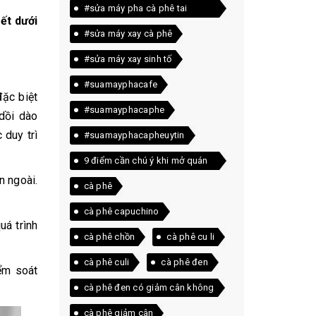
#sửa máy pha cà phê tai
ết dưới
quảng trị
#sửa máy xay cà phê
#sửa máy xay sinh tố
#suamayphacafe
đặc biệt
#suamayphacaphe
 dồi dào
 duy trì
#suamayphacapheuytin
9 điểm cần chú ý khi mở quán
n ngoài.
cà phê
cà phê
cà phê capuchino
uá trình
cà phê chồn
cà phê cu li
cà phê culi
cà phê đen
iểm soát
cà phê đen có giảm cân không
cà phê giảm cân