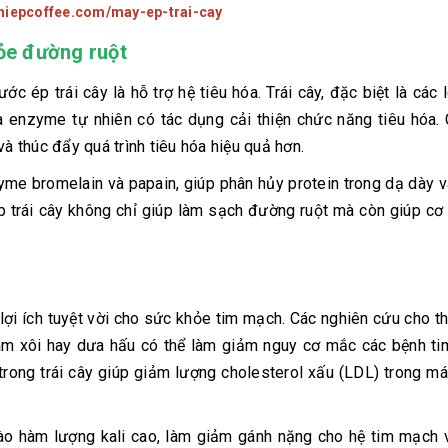
ghiepcoffee.com/may-ep-trai-cay
hỏe đường ruột
ớc ép trái cây là hỗ trợ hệ tiêu hóa. Trái cây, đặc biệt là các 
à enzyme tự nhiên có tác dụng cải thiện chức năng tiêu hóa.
và thúc đẩy quá trình tiêu hóa hiệu quả hơn.
yme bromelain và papain, giúp phân hủy protein trong dạ dày v
 trái cây không chỉ giúp làm sạch đường ruột mà còn giúp cơ
lợi ích tuyệt vời cho sức khỏe tim mạch. Các nghiên cứu cho th
 mâm xôi hay dưa hấu có thể làm giảm nguy cơ mắc các bệnh t
trong trái cây giúp giảm lượng cholesterol xấu (LDL) trong m
vào hàm lượng kali cao, làm giảm gánh nặng cho hệ tim mạch 