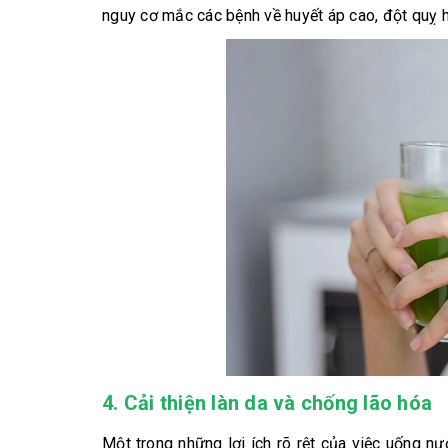
nguy cơ mắc các bệnh về huyết áp cao, đột quỵ h
4.
Cải thiện làn da và chống lão hóa
Một trong những lợi ích rõ rệt của việc uống nướ