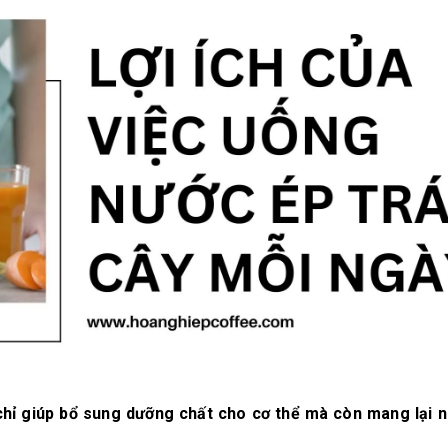
10/06/2026
10/06/2
Máy pha cà phê
Bí quyế
DeLonghi có gì đặc
cà phê h
biệt mà hàng triệu
mộc thơ
người yêu thích?
chuẩn vị
10/06/2026
10/06/2
Cách vệ sinh và bảo
Những ti
dưỡng máy pha cà
giá một 
phê Winci đúng
phê ngu
chuẩn
ngon
27/02/2026
10/06/2
hỉ giúp bổ sung dưỡng chất cho cơ thể mà còn mang lại nh