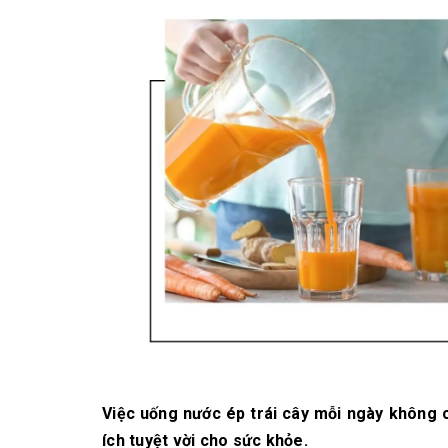
10/06/2026
Bí quyết chọn mua
cà phê hạt rang
mộc thơm ngon,
chuẩn vị
10/06/2026
Những tiêu chí đánh
giá một loại bột cà
phê nguyên chất
ngon
10/06/2026
Việc uống nước ép trái cây mỗi ngày không c
ích tuyệt vời cho sức khỏe.