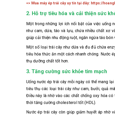
=> Mua máy ép trái cây uy tín tại đây:
https://hoan
2.
Hỗ trợ tiêu hóa và cải thiện sức k
Một trong những lợi ích nổi bật của việc uống nư
như cam, dứa, táo và lựu, chứa nhiều chất xơ v
giúp cải thiện nhu động ruột, ngăn ngừa táo bón 
Một số loại trái cây như dứa và đu đủ chứa enz
tiêu hóa thức ăn một cách nhanh chóng. Nước ép
thụ dưỡng chất tốt hơn.
3.
Tăng cường sức khỏe tim mạch
Uống nước ép trái cây mỗi ngày có thể mang lại 
tiêu thụ các loại trái cây như cam, bưởi, quả
Điều này là nhờ vào các chất chống oxy hóa có 
thời tăng cường cholesterol tốt (HDL).
Nước ép trái cây còn giúp giảm huyết áp nhờ 