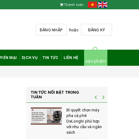
Thanh toán
ĐĂNG NHẬP
hoặc
ĐĂNG KÝ
YẾN MẠI
DỊCH VỤ
TIN TỨC
LIÊN HỆ
sản phẩm
TIN TỨC NỔI BẬT TRONG
TUẦN
à phê
Bí quyết chọn máy
 rang mộc
pha cà phê
nh giá cao
DeLonghi phù hợp
ới sành cà
với nhu cầu và ngân
sách