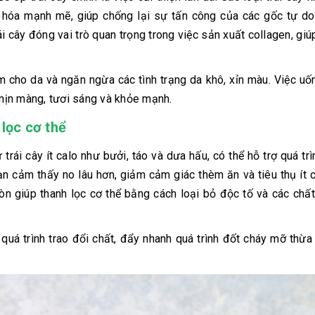
y hóa mạnh mẽ, giúp chống lại sự tấn công của các gốc tự do
i cây đóng vai trò quan trọng trong việc sản xuất collagen, giúp
ẩm cho da và ngăn ngừa các tình trạng da khô, xỉn màu. Việc u
 mịn màng, tươi sáng và khỏe mạnh.
 lọc cơ thể
 trái cây ít calo như bưởi, táo và dưa hấu, có thể hỗ trợ quá tr
ạn cảm thấy no lâu hơn, giảm cảm giác thèm ăn và tiêu thụ ít 
còn giúp thanh lọc cơ thể bằng cách loại bỏ độc tố và các chấ
quá trình trao đổi chất, đẩy nhanh quá trình đốt cháy mỡ thừa