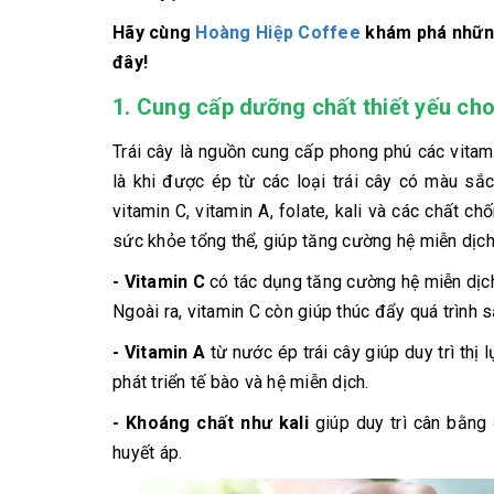
Hãy cùng
Hoàng Hiệp Coffee
khám phá những 
đây!
1.
Cung cấp dưỡng chất thiết yếu cho
Trái cây là nguồn cung cấp phong phú các vitami
là khi được ép từ các loại trái cây có màu sắ
vitamin C, vitamin A, folate, kali và các chất c
sức khỏe tổng thể, giúp tăng cường hệ miễn dịch, c
- Vitamin C
có tác dụng tăng cường hệ miễn dịch,
Ngoài ra, vitamin C còn giúp thúc đẩy quá trình 
- Vitamin A
từ nước ép trái cây giúp duy trì thị 
phát triển tế bào và hệ miễn dịch.
- Khoáng chất như kali
giúp duy trì cân bằng 
huyết áp.