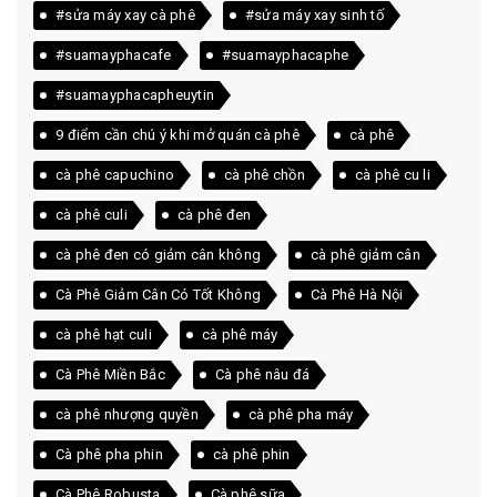
#sửa máy xay cà phê
#sửa máy xay sinh tố
#suamayphacafe
#suamayphacaphe
#suamayphacapheuytin
9 điểm cần chú ý khi mở quán cà phê
cà phê
cà phê capuchino
cà phê chồn
cà phê cu li
cà phê culi
cà phê đen
cà phê đen có giảm cân không
cà phê giảm cân
Cà Phê Giảm Cân Có Tốt Không
Cà Phê Hà Nội
cà phê hạt culi
cà phê máy
Cà Phê Miền Bắc
Cà phê nâu đá
cà phê nhượng quyền
cà phê pha máy
Cà phê pha phin
cà phê phin
Cà Phê Robusta
Cà phê sữa