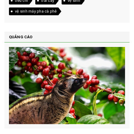
tiêu chí
trái cây
vệ sinh
vệ sinh máy pha cà phê
QUẢNG CÁO