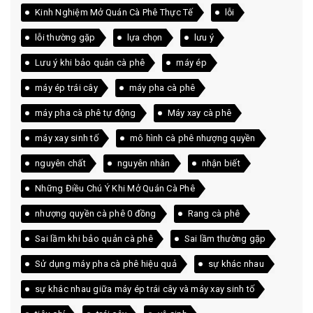
Kinh Nghiệm Mở Quán Cà Phê Thực Tế
lỗi
lỗi thường gặp
lựa chọn
lưu ý
Lưu ý khi bảo quản cà phê
máy ép
máy ép trái cây
máy pha cà phê
máy pha cà phê tự động
Máy xay cà phê
máy xay sinh tố
mô hình cà phê nhượng quyền
nguyên chất
nguyên nhân
nhận biết
Những Điều Chú Ý Khi Mở Quán Cà Phê
nhượng quyền cà phê 0 đồng
Rang cà phê
Sai lầm khi bảo quản cà phê
Sai lầm thường gặp
Sử dụng máy pha cà phê hiệu quả
sự khác nhau
sự khác nhau giữa máy ép trái cây và máy xay sinh tố