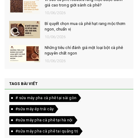
giá cao trong giới sành cà phê?
10/06/2026
Bí quyết chọn mua cà phê hạt rang mộc thơm
ngon, chuẩn vị
10/06/2026
Những tiêu chí đánh giá một loại bột cà phê
nguyên chất ngon
10/06/2026
TAGS BÀI VIẾT
# sửa máy pha cà phê tại sài gòn
#sửa máy ép trái cây
#sửa máy pha cà phê tại hà nội
#sửa máy pha cà phê tai quảng trị