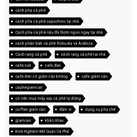
cách pha cà phê
cách pha cà phê capuchino tại nhà
Cách pha cà phê nâu đá thơm ngon ngay tại nhà
cách phân biệt cà phê Robusta và Arabica
Cách rang cà phê
cách rang cà phê tại nhà
cafe culi
cafe đen
cafe đen có giảm cân không
cafe giảm cân
caphegiamcan
có nên mua máy xay cà phê tự động
coffee giảm cân
đậm vị
dụng cụ pha chế
giamcan
khác nhau
Kinh Nghiệm Mở Quán Cà Phê