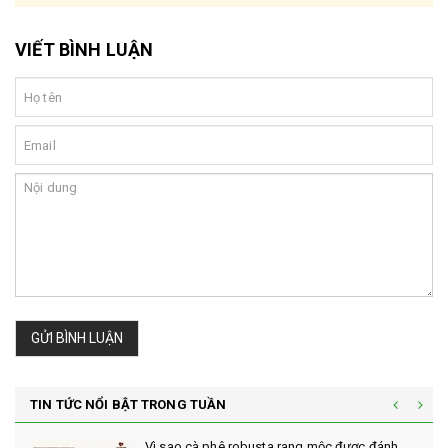
VIẾT BÌNH LUẬN
GỬI BÌNH LUẬN
TIN TỨC NỔI BẬT TRONG TUẦN
Vì sao cà phê robusta rang mộc được đánh