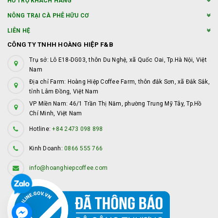
HỖ TRỢ KHÁCH HÀNG
NÔNG TRẠI CÀ PHÊ HỮU CƠ
LIÊN HỆ
CÔNG TY TNHH HOÀNG HIỆP F&B
Trụ sở: Lô E18-DG03, thôn Du Nghệ, xã Quốc Oai, Tp.Hà Nội, Việt
Nam
Địa chỉ Farm: Hoàng Hiệp Coffee Farm, thôn đắk Sơn, xã Đắk Sắk,
tỉnh Lâm Đồng, Việt Nam
VP Miền Nam: 46/1 Trần Thị Năm, phường Trung Mỹ Tây, Tp.Hồ
Chí Minh, Việt Nam
Hotline:
+84 2473 098 898
Kinh Doanh:
0866 555 766
info@hoanghiepcoffee.com