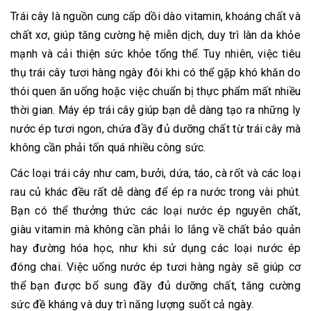
Trái cây là nguồn cung cấp dồi dào vitamin, khoáng chất và
chất xơ, giúp tăng cường hệ miễn dịch, duy trì làn da khỏe
mạnh và cải thiện sức khỏe tổng thể. Tuy nhiên, việc tiêu
thụ trái cây tươi hàng ngày đôi khi có thể gặp khó khăn do
thói quen ăn uống hoặc việc chuẩn bị thực phẩm mất nhiều
thời gian. Máy ép trái cây giúp bạn dễ dàng tạo ra những ly
nước ép tươi ngon, chứa đầy đủ dưỡng chất từ trái cây mà
không cần phải tốn quá nhiều công sức.
Các loại trái cây như cam, bưởi, dứa, táo, cà rốt và các loại
rau củ khác đều rất dễ dàng để ép ra nước trong vài phút.
Bạn có thể thưởng thức các loại nước ép nguyên chất,
giàu vitamin mà không cần phải lo lắng về chất bảo quản
hay đường hóa học, như khi sử dụng các loại nước ép
đóng chai. Việc uống nước ép tươi hàng ngày sẽ giúp cơ
thể bạn được bổ sung đầy đủ dưỡng chất, tăng cường
sức đề kháng và duy trì năng lượng suốt cả ngày.