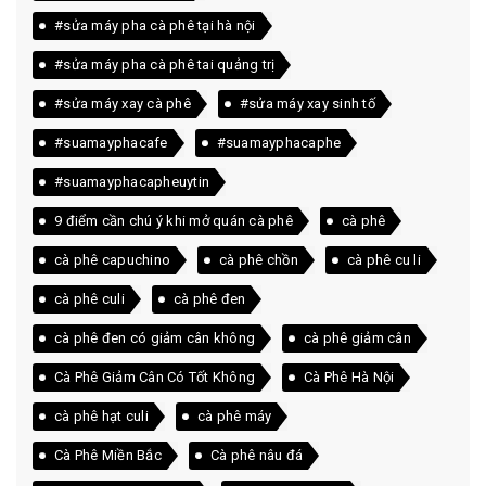
#sửa máy pha cà phê tại hà nội
#sửa máy pha cà phê tai quảng trị
#sửa máy xay cà phê
#sửa máy xay sinh tố
#suamayphacafe
#suamayphacaphe
#suamayphacapheuytin
9 điểm cần chú ý khi mở quán cà phê
cà phê
cà phê capuchino
cà phê chồn
cà phê cu li
cà phê culi
cà phê đen
cà phê đen có giảm cân không
cà phê giảm cân
Cà Phê Giảm Cân Có Tốt Không
Cà Phê Hà Nội
cà phê hạt culi
cà phê máy
Cà Phê Miền Bắc
Cà phê nâu đá