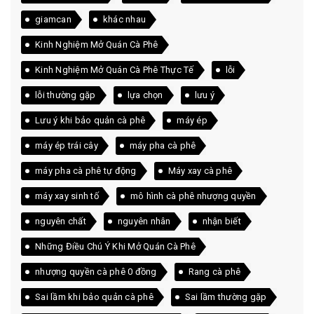
giamcan
khác nhau
Kinh Nghiệm Mở Quán Cà Phê
Kinh Nghiệm Mở Quán Cà Phê Thực Tế
lỗi
lỗi thường gặp
lựa chọn
lưu ý
Lưu ý khi bảo quản cà phê
máy ép
máy ép trái cây
máy pha cà phê
máy pha cà phê tự động
Máy xay cà phê
máy xay sinh tố
mô hình cà phê nhượng quyền
nguyên chất
nguyên nhân
nhận biết
Những Điều Chú Ý Khi Mở Quán Cà Phê
nhượng quyền cà phê 0 đồng
Rang cà phê
Sai lầm khi bảo quản cà phê
Sai lầm thường gặp