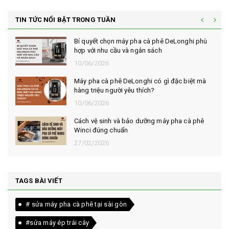
TIN TỨC NỔI BẬT TRONG TUẦN
Bí quyết chọn máy pha cà phê DeLonghi phù
hợp với nhu cầu và ngân sách
10/06/2026
Máy pha cà phê DeLonghi có gì đặc biệt mà
hàng triệu người yêu thích?
10/06/2026
Cách vệ sinh và bảo dưỡng máy pha cà phê
Winci đúng chuẩn
27/02/2026
TAGS BÀI VIẾT
# sửa máy pha cà phê tại sài gòn
#sửa máy ép trái cây