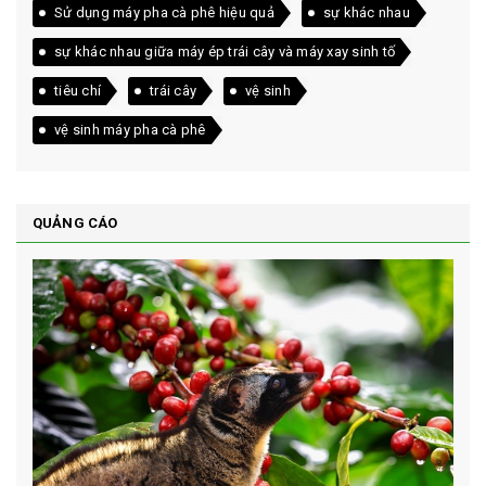
Sử dụng máy pha cà phê hiệu quả
sự khác nhau
sự khác nhau giữa máy ép trái cây và máy xay sinh tố
tiêu chí
trái cây
vệ sinh
vệ sinh máy pha cà phê
QUẢNG CÁO