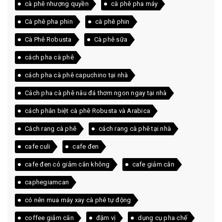
cà phê nhượng quyền
cà phê pha máy
Cà phê pha phin
cà phê phin
Cà Phê Robusta
Cà phê sữa
cách pha cà phê
cách pha cà phê capuchino tại nhà
Cách pha cà phê nâu đá thơm ngon ngay tại nhà
cách phân biệt cà phê Robusta và Arabica
Cách rang cà phê
cách rang cà phê tại nhà
cafe culi
cafe đen
cafe đen có giảm cân không
cafe giảm cân
caphegiamcan
có nên mua máy xay cà phê tự động
coffee giảm cân
đậm vị
dụng cụ pha chế