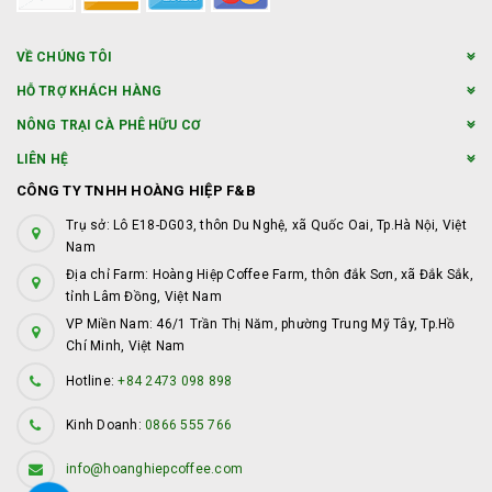
VỀ CHÚNG TÔI
HỖ TRỢ KHÁCH HÀNG
NÔNG TRẠI CÀ PHÊ HỮU CƠ
LIÊN HỆ
CÔNG TY TNHH HOÀNG HIỆP F&B
Trụ sở: Lô E18-DG03, thôn Du Nghệ, xã Quốc Oai, Tp.Hà Nội, Việt
Nam
Địa chỉ Farm: Hoàng Hiệp Coffee Farm, thôn đắk Sơn, xã Đắk Sắk,
tỉnh Lâm Đồng, Việt Nam
VP Miền Nam: 46/1 Trần Thị Năm, phường Trung Mỹ Tây, Tp.Hồ
Chí Minh, Việt Nam
Hotline:
+84 2473 098 898
Kinh Doanh:
0866 555 766
info@hoanghiepcoffee.com