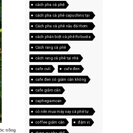
cách pha cà phê
cách pha cà phê capuchino tại
nhà
Cách pha cà phê nâu đá thơm
ngon ngay tại nhà
cách phân biệt cà phê Robusta
và Arabica
Cách rang cà phê
cách rang cà phê tại nhà
cafe culi
cafe đen
cafe đen có giảm cân không
cafe giảm cân
caphegiamcan
có nên mua máy xay cà phê tự
động
coffee giảm cân
đậm vị
ớc trồng
dụng cụ pha chế