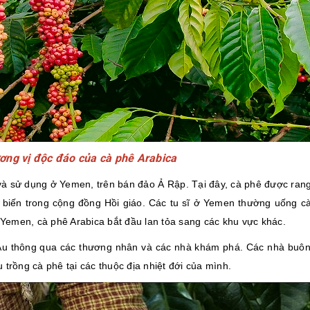
ng vị độc đáo của cà phê Arabica
 và sử dụng ở Yemen, trên bán đảo Ả Rập. Tại đây, cà phê được rang
ổ biến trong cộng đồng Hồi giáo. Các tu sĩ ở Yemen thường uống c
 Yemen, cà phê Arabica bắt đầu lan tỏa sang các khu vực khác.
Âu thông qua các thương nhân và các nhà khám phá. Các nhà buô
trồng cà phê tại các thuộc địa nhiệt đới của mình.