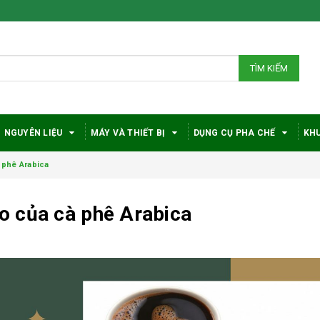
TÌM KIẾM
NGUYÊN LIỆU
MÁY VÀ THIẾT BỊ
DỤNG CỤ PHA CHẾ
KHU
 phê Arabica
o của cà phê Arabica
Bí quyết chọn máy
Vì sao c
pha cà phê
robusta
DeLonghi phù hợp
được đá
với nhu cầu và ngân
trong gi
sách
phê?