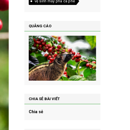
vệ sinh máy pha cà phê
QUẢNG CÁO
CHIA SẺ BÀI VIẾT
Chia sẻ