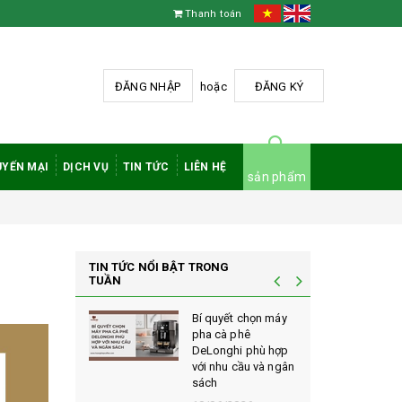
Thanh toán
ĐĂNG NHẬP
hoặc
ĐĂNG KÝ
YẾN MẠI
DỊCH VỤ
TIN TỨC
LIÊN HỆ
sản phẩm
TIN TỨC NỔI BẬT TRONG
TUẦN
à phê
Bí quyết chọn máy
 rang mộc
pha cà phê
nh giá cao
DeLonghi phù hợp
ới sành cà
với nhu cầu và ngân
sách