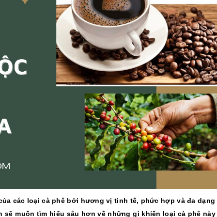
10/06/2026
10/06/2
Máy pha cà phê
Bí quyế
DeLonghi có gì đặc
cà phê h
biệt mà hàng triệu
mộc thơ
người yêu thích?
chuẩn vị
10/06/2026
10/06/2
Cách vệ sinh và bảo
Những ti
dưỡng máy pha cà
giá một 
phê Winci đúng
phê ngu
chuẩn
ngon
27/02/2026
10/06/2
a các loại cà phê bởi hương vị tinh tế, phức hợp và đa dạng
 sẽ muốn tìm hiểu sâu hơn về những gì khiến loại cà phê này