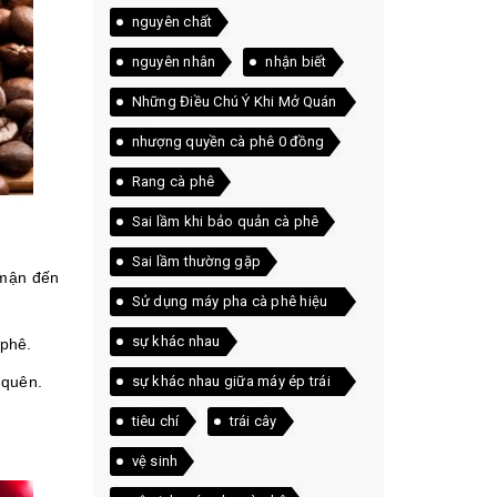
nguyên chất
nguyên nhân
nhận biết
Những Điều Chú Ý Khi Mở Quán
Cà Phê
nhượng quyền cà phê 0 đồng
Rang cà phê
Sai lầm khi bảo quản cà phê
Sai lầm thường gặp
 mận đến
Sử dụng máy pha cà phê hiệu
quả
sự khác nhau
 phê.
 quên.
sự khác nhau giữa máy ép trái
cây và máy xay sinh tố
tiêu chí
trái cây
vệ sinh