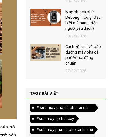
026
10/06/2026
t chọn mua
Máy pha cà phê
ạt rang
DeLonghi có gì đặc
m ngon,
biệt mà hàng triệu
người yêu thích?
026
10/06/2026
êu chí đánh
Cách vệ sinh và bảo
loại bột cà
dưỡng máy pha cà
yên chất
phê Winci đúng
chuẩn
026
27/02/2026
TAGS BÀI VIẾT
# sửa máy pha cà phê tại sài
gòn
#sửa máy ép trái cây
 của nó.
#sửa máy pha cà phê tại hà nội
 trở nên