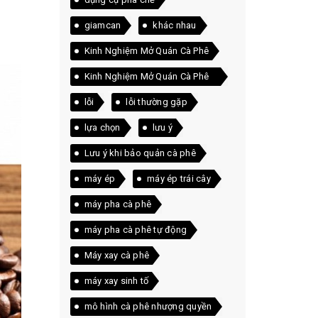
giamcan
khác nhau
Kinh Nghiệm Mở Quán Cà Phê
Kinh Nghiệm Mở Quán Cà Phê
Thực Tế
lỗi
lỗi thường gặp
lựa chọn
lưu ý
Lưu ý khi bảo quản cà phê
máy ép
máy ép trái cây
máy pha cà phê
máy pha cà phê tự động
Máy xay cà phê
máy xay sinh tố
mô hình cà phê nhượng quyền