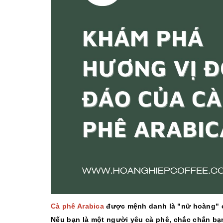
10/06/2026
Bí quyết chọn mua
cà phê hạt rang
mộc thơm ngon,
chuẩn vị
10/06/2026
Những tiêu chí đánh
giá một loại bột cà
phê nguyên chất
ngon
10/06/2026
Cà phê Arabica
được mệnh danh là "nữ hoàng" củ
Nếu bạn là một người yêu cà phê, chắc chắn bạn