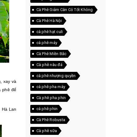
Cà Phê Giảm Cân Có Tốt Không
Cà Phê Hà Nội
cà phê hạt culi
cà phê máy
Cà Phê Miền Bắc
Cà phê nâu đá
cà phê nhượng quyền
, xay và
cà phê pha máy
à phê để
Cà phê pha phin
cà phê phin
n Hà Lan
Cà Phê Robusta
Cà phê sữa