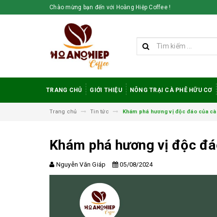
Chào mừng bạn đến với Hoàng Hiệp Coffee !
TRANG CHỦ
GIỚI THIỆU
NÔNG TRẠI CÀ PHÊ HỮU CƠ
Trang chủ
Tin tức
Khám phá hương vị độc đáo của cà
Khám phá hương vị độc đá
Nguyễn Văn Giáp
05/08/2024
Vì sao cà phê
robusta rang mộc
được đánh giá cao
trong giới sành cà
phê?