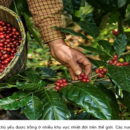
hủ yếu được trồng ở nhiều khu vực nhiệt đới trên thế giới. Các nư