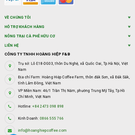
VỀ CHÚNG TÔI
HỖ TRỢ KHÁCH HÀNG
NÔNG TRẠI CÀ PHÊ HỮU CƠ
LIÊN HỆ
CÔNG TY TNHH HOÀNG HIỆP F&B
Trụ sở: Lô E18-DG03, thôn Du Nghệ, xã Quốc Oai, Tp.Hà Nội, Việt
Nam
Địa chỉ Farm: Hoàng Hiệp Coffee Farm, thôn đắk Sơn, xã Đắk Sắk,
tỉnh Lâm Đồng, Việt Nam
VP Miền Nam: 46/1 Trần Thị Năm, phường Trung Mỹ Tây, Tp.Hồ
Chí Minh, Việt Nam
Hotline:
+84 2473 098 898
Kinh Doanh:
0866 555 766
info@hoanghiepcoffee.com