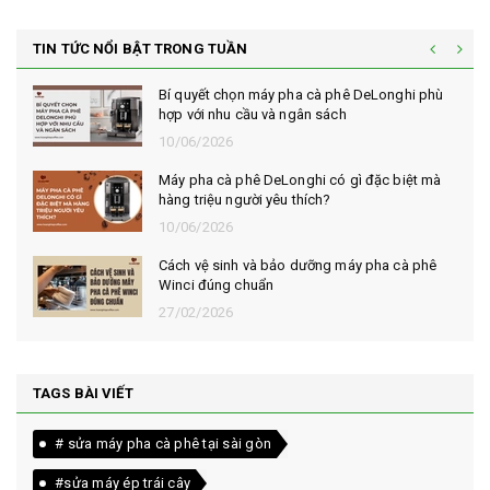
TIN TỨC NỔI BẬT TRONG TUẦN
Bí quyết chọn máy pha cà phê DeLonghi phù
hợp với nhu cầu và ngân sách
10/06/2026
Máy pha cà phê DeLonghi có gì đặc biệt mà
hàng triệu người yêu thích?
10/06/2026
Cách vệ sinh và bảo dưỡng máy pha cà phê
Winci đúng chuẩn
27/02/2026
TAGS BÀI VIẾT
# sửa máy pha cà phê tại sài gòn
#sửa máy ép trái cây