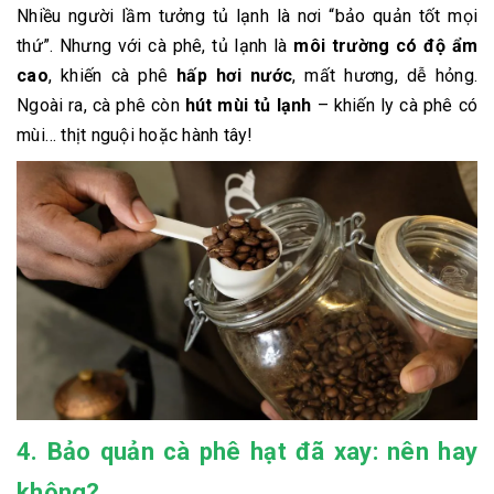
Nhiều người lầm tưởng tủ lạnh là nơi “bảo quản tốt mọi
thứ”. Nhưng với cà phê, tủ lạnh là
môi trường có độ ẩm
cao
, khiến cà phê
hấp hơi nước
, mất hương, dễ hỏng.
Ngoài ra, cà phê còn
hút mùi tủ lạnh
– khiến ly cà phê có
mùi… thịt nguội hoặc hành tây!
4. Bảo quản cà phê hạt đã xay: nên hay
không?