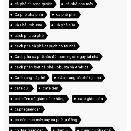
cà phê nhượng quyền
cà phê pha máy
Cà phê pha phin
cà phê phin
Cà Phê Robusta
Cà phê sữa
cách pha cà phê
cách pha cà phê capuchino tại nhà
Cách pha cà phê nâu đá thơm ngon ngay tại nhà
cách phân biệt cà phê Robusta và Arabica
Cách rang cà phê
cách rang cà phê tại nhà
cafe culi
cafe đen
cafe đen có giảm cân không
cafe giảm cân
caphegiamcan
có nên mua máy xay cà phê tự động
coffee giảm cân
đậm vị
dụng cụ pha chế