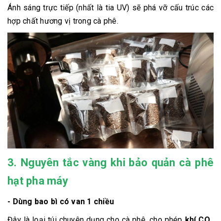
Ánh sáng trực tiếp (nhất là tia UV) sẽ phá vỡ cấu trúc các
hợp chất hương vị trong cà phê.
3. Nguyên tắc vàng khi bảo quản cà phê
hạt pha máy
- Dùng bao bì có van 1 chiều
Đây là loại túi chuyên dụng cho cà phê, cho phép
khí CO₂