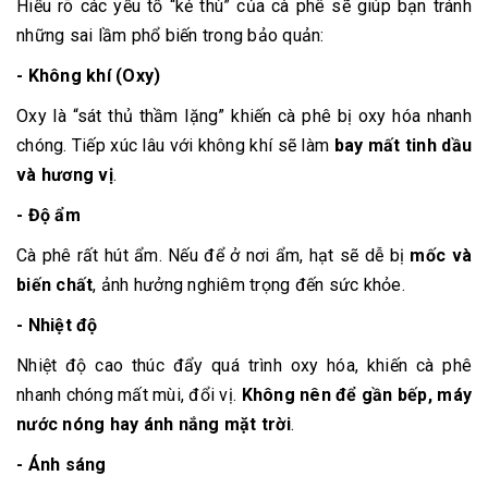
Hiểu rõ các yếu tố “kẻ thù” của cà phê sẽ giúp bạn tránh
những sai lầm phổ biến trong bảo quản:
- Không khí (Oxy)
Oxy là “sát thủ thầm lặng” khiến cà phê bị oxy hóa nhanh
chóng. Tiếp xúc lâu với không khí sẽ làm
bay mất tinh dầu
và hương vị
.
- Độ ẩm
Cà phê rất hút ẩm. Nếu để ở nơi ẩm, hạt sẽ dễ bị
mốc và
biến chất
, ảnh hưởng nghiêm trọng đến sức khỏe.
- Nhiệt độ
Nhiệt độ cao thúc đẩy quá trình oxy hóa, khiến cà phê
nhanh chóng mất mùi, đổi vị.
Không nên để gần bếp, máy
nước nóng hay ánh nắng mặt trời
.
- Ánh sáng