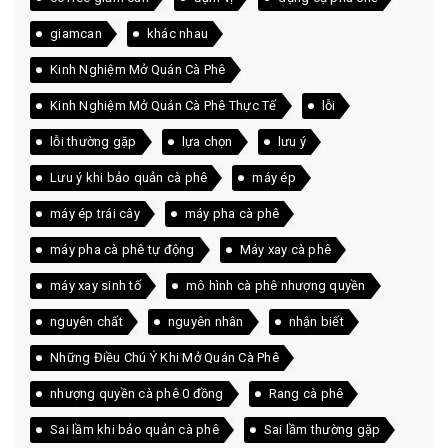
giamcan
khác nhau
Kinh Nghiệm Mở Quán Cà Phê
Kinh Nghiệm Mở Quán Cà Phê Thực Tế
lỗi
lỗi thường gặp
lựa chọn
lưu ý
Lưu ý khi bảo quản cà phê
máy ép
máy ép trái cây
máy pha cà phê
máy pha cà phê tự động
Máy xay cà phê
máy xay sinh tố
mô hình cà phê nhượng quyền
nguyên chất
nguyên nhân
nhận biết
Những Điều Chú Ý Khi Mở Quán Cà Phê
nhượng quyền cà phê 0 đồng
Rang cà phê
Sai lầm khi bảo quản cà phê
Sai lầm thường gặp