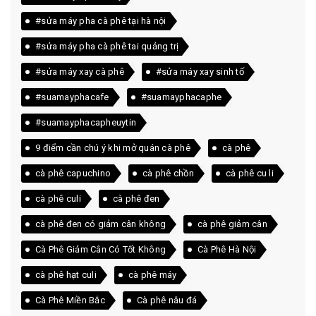
#sửa máy pha cà phê tại hà nội
#sửa máy pha cà phê tai quảng trị
#sửa máy xay cà phê
#sửa máy xay sinh tố
#suamayphacafe
#suamayphacaphe
#suamayphacapheuytin
9 điểm cần chú ý khi mở quán cà phê
cà phê
cà phê capuchino
cà phê chồn
cà phê cu li
cà phê culi
cà phê đen
cà phê đen có giảm cân không
cà phê giảm cân
Cà Phê Giảm Cân Có Tốt Không
Cà Phê Hà Nội
cà phê hạt culi
cà phê máy
Cà Phê Miền Bắc
Cà phê nâu đá