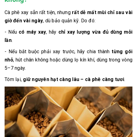
Cà phê xay sẵn rất tiện, nhưng
rất dễ mất mùi chỉ sau vài
giờ đến vài ngày
, dù bảo quản kỹ. Do đó:
- Nếu
có máy xay
, hãy
chỉ xay lượng vừa đủ dùng mỗi
lần
.
- Nếu bắt buộc phải xay trước, hãy chia thành
từng gói
nhỏ
, hút chân không hoặc dùng lọ kín khí, dùng trong vòng
5–7 ngày.
Tóm lại,
giữ nguyên hạt càng lâu – cà phê càng tươi
.