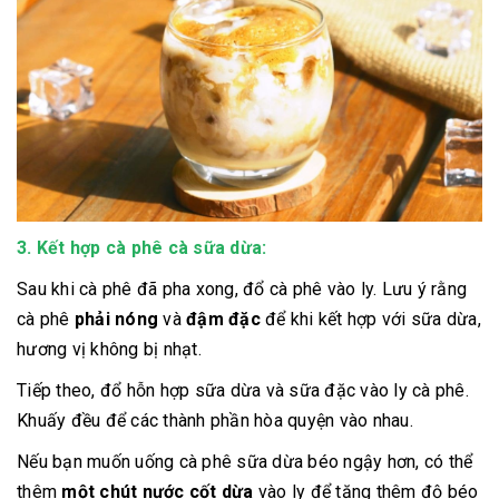
3.
Kết hợp cà phê cà sữa dừa:
Sau khi cà phê đã pha xong, đổ cà phê vào ly. Lưu ý rằng
cà phê
phải nóng
và
đậm đặc
để khi kết hợp với sữa dừa,
hương vị không bị nhạt.
Tiếp theo, đổ hỗn hợp sữa dừa và sữa đặc vào ly cà phê.
Khuấy đều để các thành phần hòa quyện vào nhau.
Nếu bạn muốn uống cà phê sữa dừa béo ngậy hơn, có thể
thêm
một chút nước cốt dừa
vào ly để tăng thêm độ béo