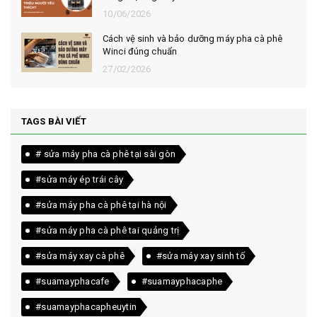
10/06/2026
Cách vệ sinh và bảo dưỡng máy pha cà phê
Winci đúng chuẩn
27/02/2026
TAGS BÀI VIẾT
# sửa máy pha cà phê tại sài gòn
#sửa máy ép trái cây
#sửa máy pha cà phê tại hà nội
#sửa máy pha cà phê tai quảng trị
#sửa máy xay cà phê
#sửa máy xay sinh tố
#suamayphacafe
#suamayphacaphe
#suamayphacapheuytin