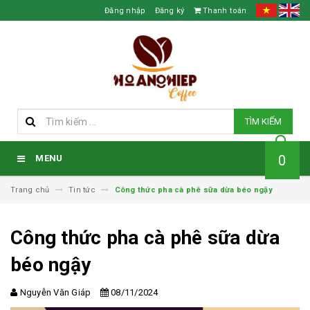
Đăng nhập
Đăng ký
Thanh toán
TÌM KIẾM
0
MENU
Trang chủ
Tin tức
Công thức pha cà phê sữa dừa béo ngậy
Công thức pha cà phê sữa dừa
béo ngậy
Nguyễn Văn Giáp
08/11/2024