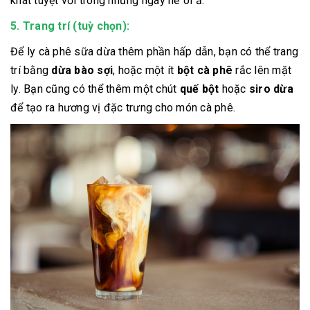
khát tuyệt vời trong những ngày hè oi ả.
5. Trang trí (tuỳ chọn):
Để ly cà phê sữa dừa thêm phần hấp dẫn, bạn có thể trang
trí bằng
dừa bào sợi
, hoặc một ít
bột cà phê
rắc lên mặt
ly. Bạn cũng có thể thêm một chút
quế bột
hoặc
siro dừa
để tạo ra hương vị đặc trưng cho món cà phê.