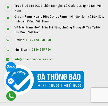
Trụ sở: Lô E18-DG03, thôn Du Nghệ, xã Quốc Oai, Tp.Hà Nội, Việt
Nam
Địa chỉ Farm: Hoàng Hiệp Coffee Farm, thôn đắk Sơn, xã Đắk Sắk,
tỉnh Lâm Đồng, Việt Nam
VP Miền Nam: 46/1 Trần Thị Năm, phường Trung Mỹ Tây, Tp.Hồ
Chí Minh, Việt Nam
Hotline:
+84 2473 098 898
Kinh Doanh:
0866 555 766
info@hoanghiepcoffee.com
© Bản quyền thuộc về
Hoàng Hiệp Coffee