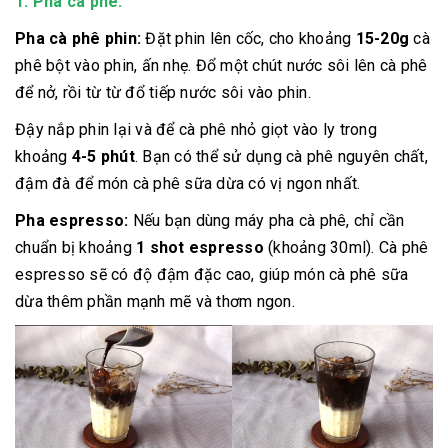
1. Pha cà phê:
Pha cà phê phin:
Đặt phin lên cốc, cho khoảng
15-20g
cà
phê bột vào phin, ấn nhẹ. Đổ một chút nước sôi lên cà phê
để nở, rồi từ từ đổ tiếp nước sôi vào phin.
Đậy nắp phin lại và để cà phê nhỏ giọt vào ly trong
khoảng
4-5 phút
. Bạn có thể sử dụng cà phê nguyên chất,
đậm đà để món cà phê sữa dừa có vị ngon nhất.
Pha espresso:
Nếu bạn dùng máy pha cà phê, chỉ cần
chuẩn bị khoảng
1 shot espresso
(khoảng 30ml). Cà phê
espresso sẽ có độ đậm đặc cao, giúp món cà phê sữa
dừa thêm phần mạnh mẽ và thơm ngon.