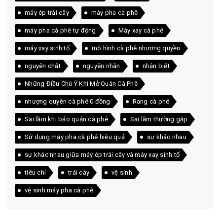
máy ép trái cây
máy pha cà phê
máy pha cà phê tự động
Máy xay cà phê
máy xay sinh tố
mô hình cà phê nhượng quyền
nguyên chất
nguyên nhân
nhận biết
Những Điều Chú Ý Khi Mở Quán Cà Phê
nhượng quyền cà phê 0 đồng
Rang cà phê
Sai lầm khi bảo quản cà phê
Sai lầm thường gặp
Sử dụng máy pha cà phê hiệu quả
sự khác nhau
sự khác nhau giữa máy ép trái cây và máy xay sinh tố
tiêu chí
trái cây
vệ sinh
vệ sinh máy pha cà phê