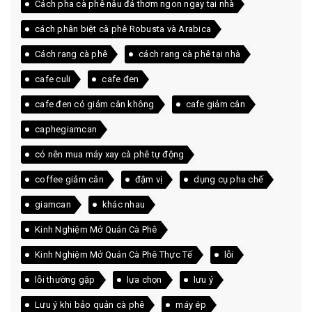
Cách pha cà phê nâu đá thơm ngon ngay tại nhà
cách phân biệt cà phê Robusta và Arabica
Cách rang cà phê
cách rang cà phê tại nhà
cafe culi
cafe đen
cafe đen có giảm cân không
cafe giảm cân
caphegiamcan
có nên mua máy xay cà phê tự động
coffee giảm cân
đậm vị
dụng cụ pha chế
giamcan
khác nhau
Kinh Nghiệm Mở Quán Cà Phê
Kinh Nghiệm Mở Quán Cà Phê Thực Tế
lỗi
lỗi thường gặp
lựa chọn
lưu ý
Lưu ý khi bảo quản cà phê
máy ép