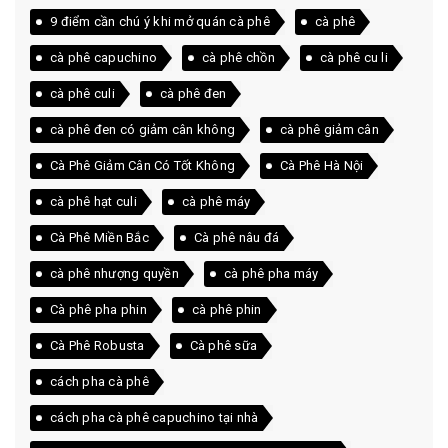
9 điểm cần chú ý khi mở quán cà phê
cà phê
cà phê capuchino
cà phê chồn
cà phê cu li
cà phê culi
cà phê đen
cà phê đen có giảm cân không
cà phê giảm cân
Cà Phê Giảm Cân Có Tốt Không
Cà Phê Hà Nội
cà phê hạt culi
cà phê máy
Cà Phê Miền Bắc
Cà phê nâu đá
cà phê nhượng quyền
cà phê pha máy
Cà phê pha phin
cà phê phin
Cà Phê Robusta
Cà phê sữa
cách pha cà phê
cách pha cà phê capuchino tại nhà