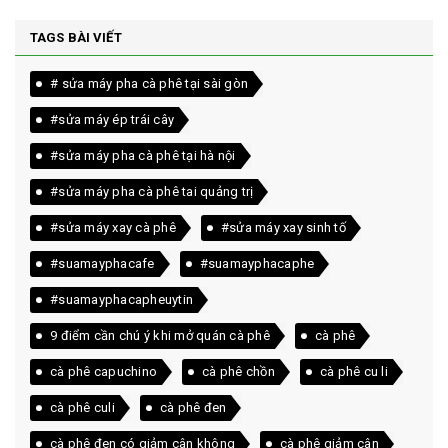
TAGS BÀI VIẾT
# sửa máy pha cà phê tại sài gòn
#sửa máy ép trái cây
#sửa máy pha cà phê tại hà nội
#sửa máy pha cà phê tai quảng trị
#sửa máy xay cà phê
#sửa máy xay sinh tố
#suamayphacafe
#suamayphacaphe
#suamayphacapheuytin
9 điểm cần chú ý khi mở quán cà phê
cà phê
cà phê capuchino
cà phê chồn
cà phê cu li
cà phê culi
cà phê đen
cà phê đen có giảm cân không
cà phê giảm cân