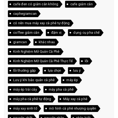
cafe đen có giảm cân không
cafe giảm cân
caphegiamcan
có nên mua máy xay cà phê tự động
coffee giảm cân
đậm vị
dụng cụ pha chế
giamcan
khác nhau
Kinh Nghiệm Mở Quán Cà Phê
Kinh Nghiệm Mở Quán Cà Phê Thực Tế
lỗi
lỗi thường gặp
lựa chọn
lưu ý
Lưu ý khi bảo quản cà phê
máy ép
máy ép trái cây
máy pha cà phê
máy pha cà phê tự động
Máy xay cà phê
máy xay sinh tố
mô hình cà phê nhượng quyền
nguyên chất
nguyên nhân
nhận biết