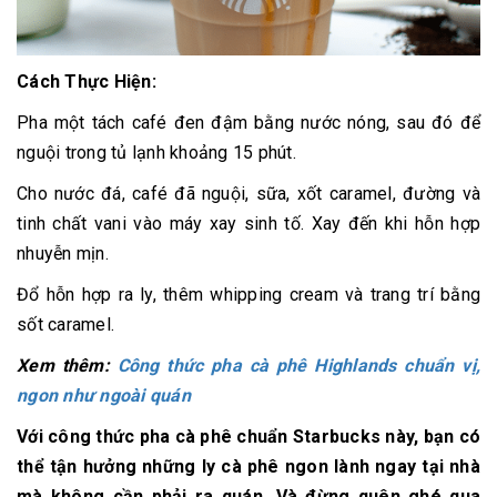
Cách Thực Hiện:
Pha một tách café đen đậm bằng nước nóng, sau đó để
nguội trong tủ lạnh khoảng 15 phút.
Cho nước đá, café đã nguội, sữa, xốt caramel, đường và
tinh chất vani vào máy xay sinh tố. Xay đến khi hỗn hợp
nhuyễn mịn.
Đổ hỗn hợp ra ly, thêm whipping cream và trang trí bằng
sốt caramel.
Xem thêm:
Công thức pha cà phê Highlands chuẩn vị,
ngon như ngoài quán
Với công thức pha cà phê chuẩn Starbucks này, bạn có
thể tận hưởng những ly cà phê ngon lành ngay tại nhà
mà không cần phải ra quán. Và đừng quên ghé qua