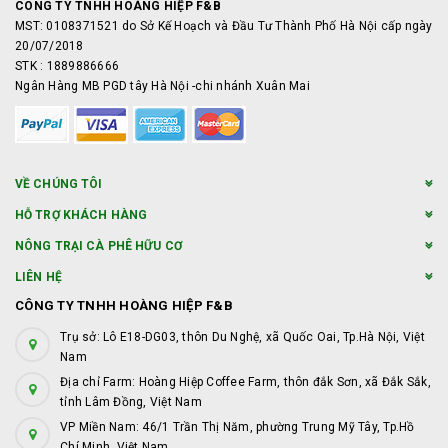
CÔNG TY TNHH HOÀNG HIỆP F&B
MST: 0108371521 do Sở Kế Hoạch và Đầu Tư Thành Phố Hà Nội cấp ngày
20/07/2018
STK : 1889886666
Ngân Hàng MB PGD tây Hà Nội -chi nhánh Xuân Mai
VỀ CHÚNG TÔI
HỖ TRỢ KHÁCH HÀNG
NÔNG TRẠI CÀ PHÊ HỮU CƠ
LIÊN HỆ
CÔNG TY TNHH HOÀNG HIỆP F&B
Trụ sở: Lô E18-DG03, thôn Du Nghệ, xã Quốc Oai, Tp.Hà Nội, Việt
Nam
Địa chỉ Farm: Hoàng Hiệp Coffee Farm, thôn đắk Sơn, xã Đắk Sắk,
tỉnh Lâm Đồng, Việt Nam
VP Miền Nam: 46/1 Trần Thị Năm, phường Trung Mỹ Tây, Tp.Hồ
Chí Minh, Việt Nam