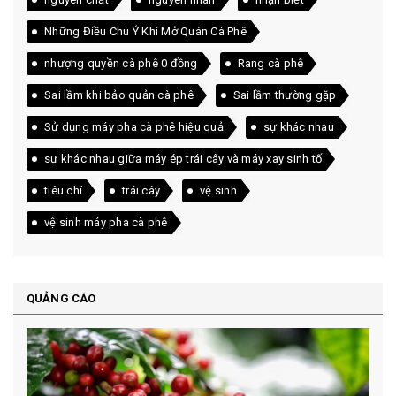
Những Điều Chú Ý Khi Mở Quán Cà Phê
nhượng quyền cà phê 0 đồng
Rang cà phê
Sai lầm khi bảo quản cà phê
Sai lầm thường gặp
Sử dụng máy pha cà phê hiệu quả
sự khác nhau
sự khác nhau giữa máy ép trái cây và máy xay sinh tố
tiêu chí
trái cây
vệ sinh
vệ sinh máy pha cà phê
QUẢNG CÁO