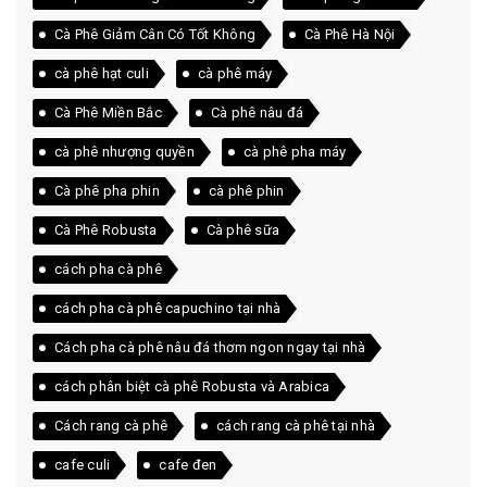
Cà Phê Giảm Cân Có Tốt Không
Cà Phê Hà Nội
cà phê hạt culi
cà phê máy
Cà Phê Miền Bắc
Cà phê nâu đá
cà phê nhượng quyền
cà phê pha máy
Cà phê pha phin
cà phê phin
Cà Phê Robusta
Cà phê sữa
cách pha cà phê
cách pha cà phê capuchino tại nhà
Cách pha cà phê nâu đá thơm ngon ngay tại nhà
cách phân biệt cà phê Robusta và Arabica
Cách rang cà phê
cách rang cà phê tại nhà
cafe culi
cafe đen