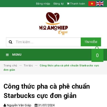
Đăng nhập
Đăng ký
Thanh toán
TÌM KIẾM
0
MENU
Trang chủ
Tin tức
Công thức pha cà phê chuẩn Starbucks cực
đơn giản
Công thức pha cà phê chuẩn
Starbucks cực đơn giản
Nguyễn Văn Giáp
31/07/2024