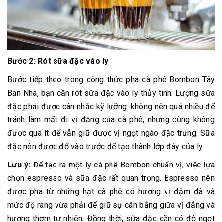
Bước 2: Rót sữa đặc vào ly
Bước tiếp theo trong công thức pha cà phê Bombon Tây
Ban Nha, bạn cần rót sữa đặc vào ly thủy tinh. Lượng sữa
đặc phải được cân nhắc kỹ lưỡng: không nên quá nhiều để
tránh làm mất đi vị đắng của cà phê, nhưng cũng không
được quá ít để vẫn giữ được vị ngọt ngào đặc trưng. Sữa
đặc nên được đổ vào trước để tạo thành lớp đáy của ly.
Lưu ý:
Để tạo ra một ly cà phê Bombon chuẩn vị, việc lựa
chọn espresso và sữa đặc rất quan trọng. Espresso nên
được pha từ những hạt cà phê có hương vị đậm đà và
mức độ rang vừa phải để giữ sự cân bằng giữa vị đắng và
hương thơm tự nhiên. Đồng thời, sữa đặc cần có độ ngọt