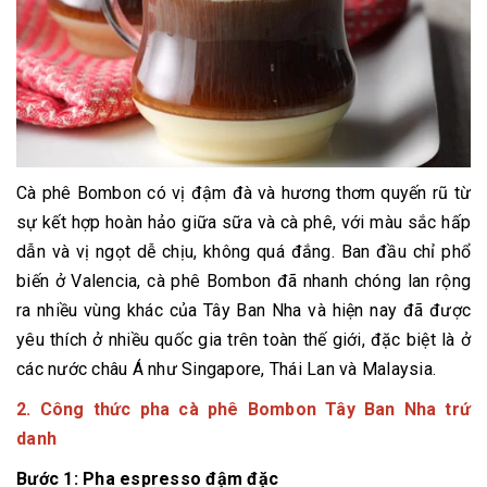
Cà phê Bombon có vị đậm đà và hương thơm quyến rũ từ
sự kết hợp hoàn hảo giữa sữa và cà phê, với màu sắc hấp
dẫn và vị ngọt dễ chịu, không quá đắng. Ban đầu chỉ phổ
biến ở Valencia, cà phê Bombon đã nhanh chóng lan rộng
ra nhiều vùng khác của Tây Ban Nha và hiện nay đã được
yêu thích ở nhiều quốc gia trên toàn thế giới, đặc biệt là ở
các nước châu Á như Singapore, Thái Lan và Malaysia.
2. Công thức pha cà phê Bombon Tây Ban Nha trứ
danh
Bước 1: Pha espresso đậm đặc