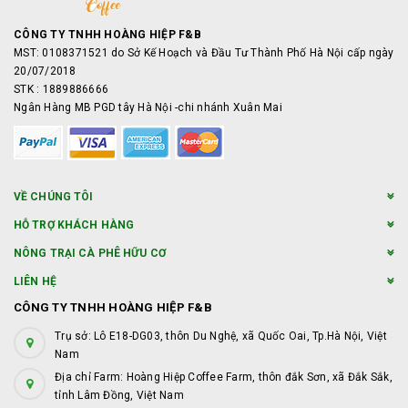
CÔNG TY TNHH HOÀNG HIỆP F&B
MST: 0108371521 do Sở Kế Hoạch và Đầu Tư Thành Phố Hà Nội cấp ngày
20/07/2018
STK : 1889886666
Ngân Hàng MB PGD tây Hà Nội -chi nhánh Xuân Mai
VỀ CHÚNG TÔI
HỖ TRỢ KHÁCH HÀNG
NÔNG TRẠI CÀ PHÊ HỮU CƠ
LIÊN HỆ
CÔNG TY TNHH HOÀNG HIỆP F&B
Trụ sở: Lô E18-DG03, thôn Du Nghệ, xã Quốc Oai, Tp.Hà Nội, Việt
Nam
Địa chỉ Farm: Hoàng Hiệp Coffee Farm, thôn đắk Sơn, xã Đắk Sắk,
tỉnh Lâm Đồng, Việt Nam