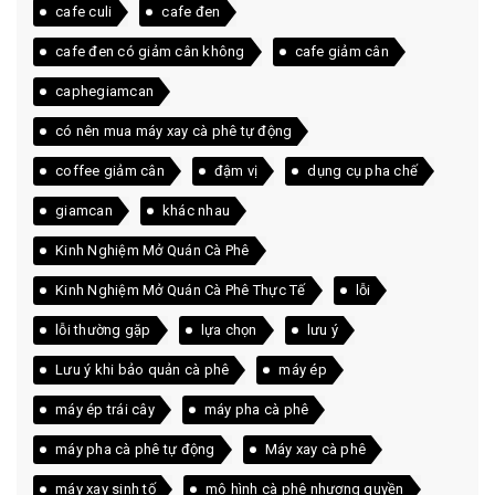
cafe culi
cafe đen
cafe đen có giảm cân không
cafe giảm cân
caphegiamcan
có nên mua máy xay cà phê tự động
coffee giảm cân
đậm vị
dụng cụ pha chế
giamcan
khác nhau
Kinh Nghiệm Mở Quán Cà Phê
Kinh Nghiệm Mở Quán Cà Phê Thực Tế
lỗi
lỗi thường gặp
lựa chọn
lưu ý
Lưu ý khi bảo quản cà phê
máy ép
máy ép trái cây
máy pha cà phê
máy pha cà phê tự động
Máy xay cà phê
máy xay sinh tố
mô hình cà phê nhượng quyền