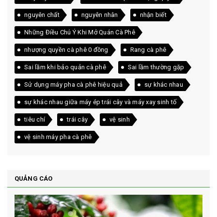
nguyên chất
nguyên nhân
nhận biết
Những Điều Chú Ý Khi Mở Quán Cà Phê
nhượng quyền cà phê 0 đồng
Rang cà phê
Sai lầm khi bảo quản cà phê
Sai lầm thường gặp
Sử dụng máy pha cà phê hiệu quả
sự khác nhau
sự khác nhau giữa máy ép trái cây và máy xay sinh tố
tiêu chí
trái cây
vệ sinh
vệ sinh máy pha cà phê
QUẢNG CÁO