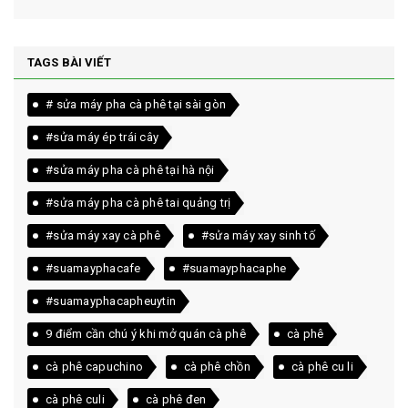
TAGS BÀI VIẾT
# sửa máy pha cà phê tại sài gòn
#sửa máy ép trái cây
#sửa máy pha cà phê tại hà nội
#sửa máy pha cà phê tai quảng trị
#sửa máy xay cà phê
#sửa máy xay sinh tố
#suamayphacafe
#suamayphacaphe
#suamayphacapheuytin
9 điểm cần chú ý khi mở quán cà phê
cà phê
cà phê capuchino
cà phê chồn
cà phê cu li
cà phê culi
cà phê đen