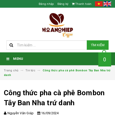
Đăng nhập
Đăng ký
Thanh toán
TÌM KIẾM
0
MENU
Trang chủ
Tin tức
Công thức pha cà phê Bombon Tây Ban Nha trứ
danh
Công thức pha cà phê Bombon
Tây Ban Nha trứ danh
Nguyễn Văn Giáp
16/09/2024