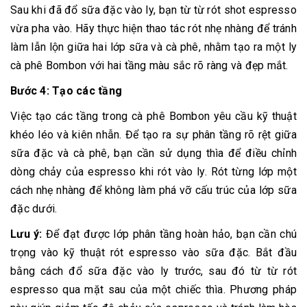
Sau khi đã đổ sữa đặc vào ly, bạn từ từ rót shot espresso
vừa pha vào. Hãy thực hiện thao tác rót nhẹ nhàng để tránh
làm lẫn lộn giữa hai lớp sữa và cà phê, nhằm tạo ra một ly
cà phê Bombon với hai tầng màu sắc rõ ràng và đẹp mắt.
Bước 4: Tạo các tầng
Việc tạo các tầng trong cà phê Bombon yêu cầu kỹ thuật
khéo léo và kiên nhẫn. Để tạo ra sự phân tầng rõ rệt giữa
sữa đặc và cà phê, bạn cần sử dụng thìa để điều chỉnh
dòng chảy của espresso khi rót vào ly. Rót từng lớp một
cách nhẹ nhàng để không làm phá vỡ cấu trúc của lớp sữa
đặc dưới.
Lưu ý:
Để đạt được lớp phân tầng hoàn hảo, bạn cần chú
trọng vào kỹ thuật rót espresso vào sữa đặc. Bắt đầu
bằng cách đổ sữa đặc vào ly trước, sau đó từ từ rót
espresso qua mặt sau của một chiếc thìa. Phương pháp