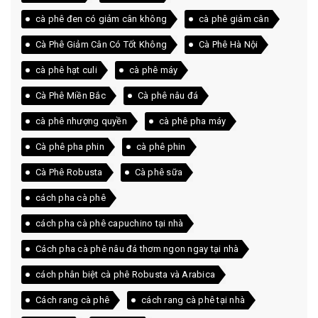
cà phê đen có giảm cân không
cà phê giảm cân
Cà Phê Giảm Cân Có Tốt Không
Cà Phê Hà Nội
cà phê hạt culi
cà phê máy
Cà Phê Miền Bắc
Cà phê nâu đá
cà phê nhượng quyền
cà phê pha máy
Cà phê pha phin
cà phê phin
Cà Phê Robusta
Cà phê sữa
cách pha cà phê
cách pha cà phê capuchino tại nhà
Cách pha cà phê nâu đá thơm ngon ngay tại nhà
cách phân biệt cà phê Robusta và Arabica
Cách rang cà phê
cách rang cà phê tại nhà