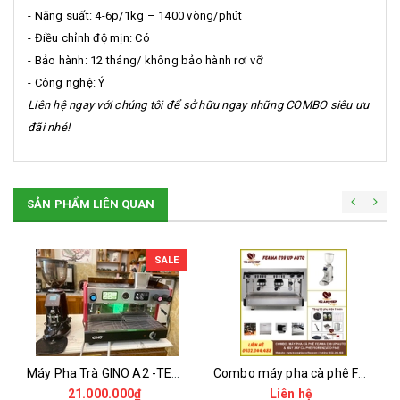
- Năng suất: 4-6p/1kg – 1400 vòng/phút
- Điều chỉnh độ mịn: Có
- Bảo hành: 12 tháng/ không bảo hành rơi vỡ
- Công nghệ: Ý
Liên hệ ngay với chúng tôi để sở hữu ngay những COMBO siêu ưu
đãi nhé!
SẢN PHẨM LIÊN QUAN
SALE
Máy Pha Trà GINO A2 -TEAPRESSO - MÁY ĐÃ QUA SỬ DỤNG
Combo máy pha cà phê Feama E98 Up Auto và máy xay cà phê Fiorenzato F64E
21.000.000₫
Liên hệ