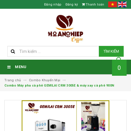
Đăng nhập
Đăng ký
Thanh toán
TÌM KIẾM
0
MENU
Trang chủ
Combo Khuyến Mại
Combo Máy pha cà phê GEMILAI CRM 3005E & máy xay cà phê 900N