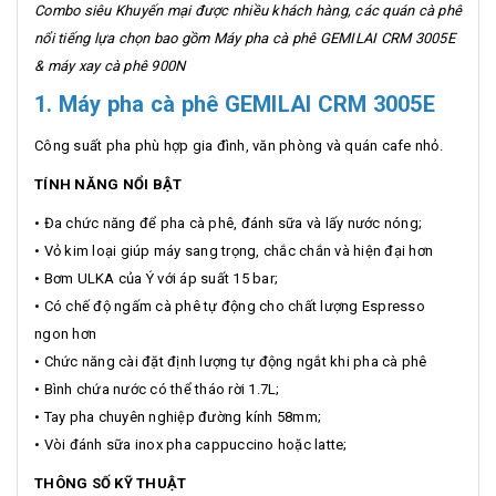
Combo siêu Khuyến mại được nhiều khách hàng, các quán cà phê
nổi tiếng lựa chọn bao gồm Máy pha cà phê GEMILAI CRM 3005E
& máy xay cà phê 900N
1. Máy pha cà phê GEMILAI CRM 3005E
Công suất pha phù hợp gia đình, văn phòng và quán cafe nhỏ.
TÍNH NĂNG NỔI BẬT
• Đa chức năng để pha cà phê, đánh sữa và lấy nước nóng;
• Vỏ kim loại giúp máy sang trọng, chắc chắn và hiện đại hơn
• Bơm ULKA của Ý với áp suất 15 bar;
• Có chế độ ngấm cà phê tự động cho chất lượng Espresso
ngon hơn
• Chức năng cài đặt định lượng tự động ngắt khi pha cà phê
• Bình chứa nước có thể tháo rời 1.7L;
• Tay pha chuyên nghiệp đường kính 58mm;
• Vòi đánh sữa inox pha cappuccino hoặc latte;
THÔNG SỐ KỸ THUẬT