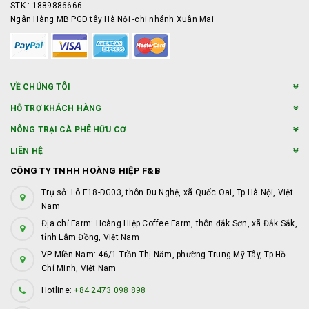
STK : 1889886666
Ngân Hàng MB PGD tây Hà Nội -chi nhánh Xuân Mai
VỀ CHÚNG TÔI
HỖ TRỢ KHÁCH HÀNG
NÔNG TRẠI CÀ PHÊ HỮU CƠ
LIÊN HỆ
CÔNG TY TNHH HOÀNG HIỆP F&B
Trụ sở: Lô E18-DG03, thôn Du Nghệ, xã Quốc Oai, Tp.Hà Nội, Việt
Nam
Địa chỉ Farm: Hoàng Hiệp Coffee Farm, thôn đắk Sơn, xã Đắk Sắk,
tỉnh Lâm Đồng, Việt Nam
VP Miền Nam: 46/1 Trần Thị Năm, phường Trung Mỹ Tây, Tp.Hồ
Chí Minh, Việt Nam
Hotline:
+84 2473 098 898