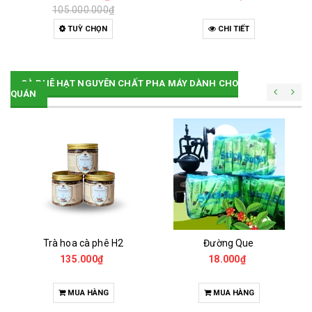
105.000.000₫
TUỲ CHỌN
CHI TIẾT
CÀ PHÊ HẠT NGUYÊN CHẤT PHA MÁY DÀNH CHO
QUÁN
Trà hoa cà phê H2
Đường Que
135.000₫
18.000₫
MUA HÀNG
MUA HÀNG