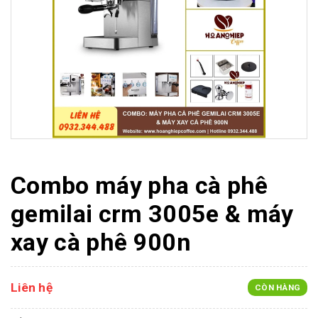
Combo máy pha cà phê
gemilai crm 3005e & máy
xay cà phê 900n
Liên hệ
CÒN HÀNG