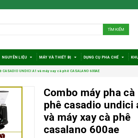
TÌM KIẾM
NGUYÊN LIỆU
MÁY VÀ THIẾT BỊ
DỤNG CỤ PHA CHẾ
KHU
 CASADIO UNDICI A1 và máy xay cà phê CASALANO 600AE
Combo máy pha cà
phê casadio undici
và máy xay cà phê
casalano 600ae