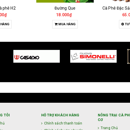
g Que
Cà Phê Đặc Sản Robusta - Fine Robusta Anaerobic
Trà hoa
00₫
65.000₫
135.
 HÀNG
TUỲ CHỌN
MU
G TÔI
HỖ TRỢ KHÁCH HÀNG
NÔNG TRẠI CÀ PH
CƠ
Chủ
Chính sách thanh toán
Trang Chủ