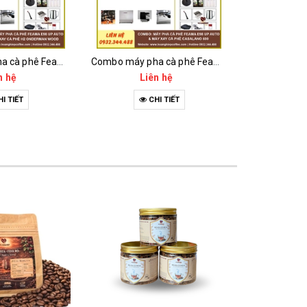
Combo máy pha cà phê Feama E98 Up Auto và máy xay cà phê Casalano 600
Combo máy pha cà phê Milesto M20 và máy xay cà phê Casalano 600
n hệ
Liên hệ
Li
I TIẾT
CHI TIẾT
C