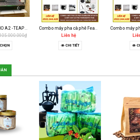
Combo máy pha cà phê Feama E98 Up Auto và máy xay cà phê Fiorenzato F64E
Combo máy pha cà phê Feama E98 Up Auto và máy xay cà phê H2 Onderman Wood
 hệ
Liên hệ
Liê
 TIẾT
CHI TIẾT
CH
UÁN