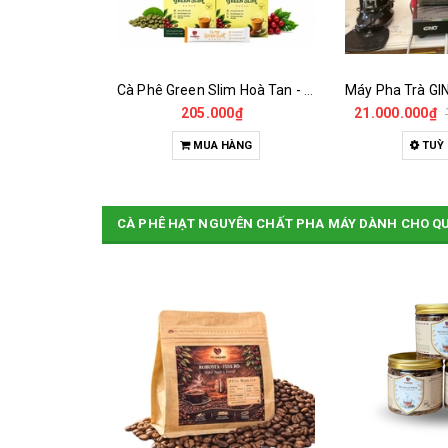
Cà Phê Green Slim Hoà Tan - Chiết xuất 100% Từ Cà Phê Nhân Xanh
Máy Pha Trà GINO A2 -TEAPRESSO - MÁY ĐÃ QUA SỬ DỤNG
0₫
21.000.000₫
105.000.000₫
Liên
HÀNG
TUỲ CHỌN
CHI
CÀ PHÊ HẠT NGUYÊN CHẤT PHA MÁY DÀNH CHO Q