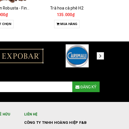
 cà phê H2
Đường Que
000₫
18.000₫
65
A HÀNG
MUA HÀNG
T
ĐĂNG KÝ
Ê HỮU
LIÊN HỆ
CÔNG TY TNHH HOÀNG HIỆP F&B