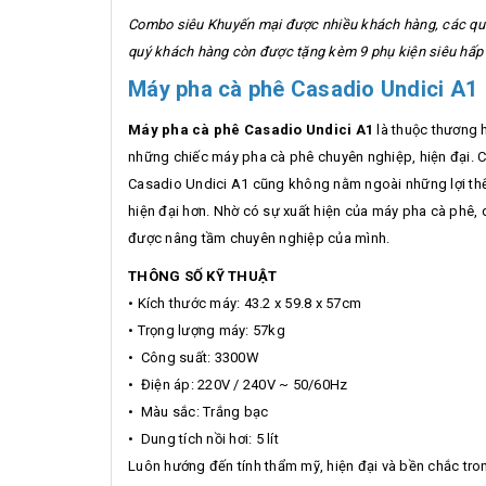
Combo siêu Khuyến mại được nhiều khách hàng, các quá
quý khách hàng còn được tặng kèm 9 phụ kiện siêu hấp
Máy pha cà phê Casadio Undici A1
Máy pha cà phê Casadio Undici A1
là thuộc thương h
những chiếc máy pha cà phê chuyên nghiệp, hiện đại. C
Casadio Undici A1 cũng không nằm ngoài những lợi thế 
hiện đại hơn. Nhờ có sự xuất hiện của máy pha cà phê,
được nâng tầm chuyên nghiệp của mình.
THÔNG SỐ KỸ THUẬT
• Kích thước máy: 43.2 x 59.8 x 57cm
• Trọng lượng máy: 57kg
• Công suất: 3300W
• Điện áp: 220V / 240V ~ 50/60Hz
• Màu sắc: Trắng bạc
• Dung tích nồi hơi: 5 lít
Luôn hướng đến tính thẩm mỹ, hiện đại và bền chắc tro