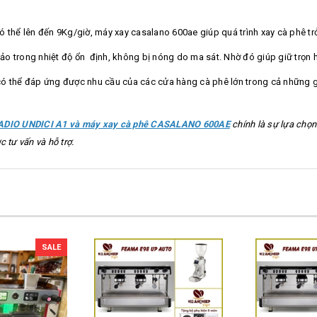
 thể lên đến 9Kg/giờ, máy xay casalano 600ae giúp quá trình xay cà phê trở
o trong nhiệt độ ổn định, không bị nóng do ma sát. Nhờ đó giúp giữ trọn 
có thể đáp ứng được nhu cầu của các cửa hàng cà phê lớn trong cả những g
DIO UNDICI A1 và máy xay cà phê CASALANO 600AE
chính là sự lựa chọn
 tư vấn và hỗ trợ.