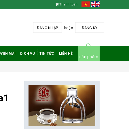
Thanh toán
ĐĂNG NHẬP
hoặc
ĐĂNG KÝ
YẾN MẠI
DỊCH VỤ
TIN TỨC
LIÊN HỆ
sản phẩm
 a1