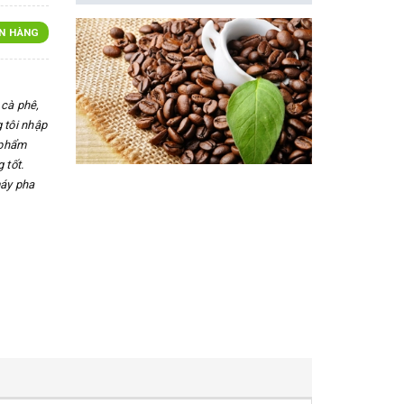
N HÀNG
cà phê,
 tôi nhập
 phẩm
 tốt.
máy pha