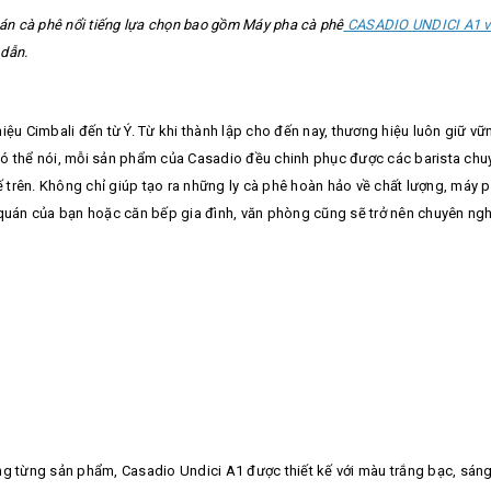
n cà phê nổi tiếng lựa chọn bao gồm Máy pha cà phê
CASADIO UNDICI A1 v
 dẫn.
iệu Cimbali đến từ Ý. Từ khi thành lập cho đến nay, thương hiệu luôn giữ vữ
ó thể nói, mỗi sản phẩm của Casadio đều chinh phục được các barista chuy
trên. Không chỉ giúp tạo ra những ly cà phê hoàn hảo về chất lượng, máy 
 quán của bạn hoặc căn bếp gia đình, văn phòng cũng sẽ trở nên chuyên ng
ng từng sản phẩm, Casadio Undici A1 được thiết kế với màu trắng bạc, sáng