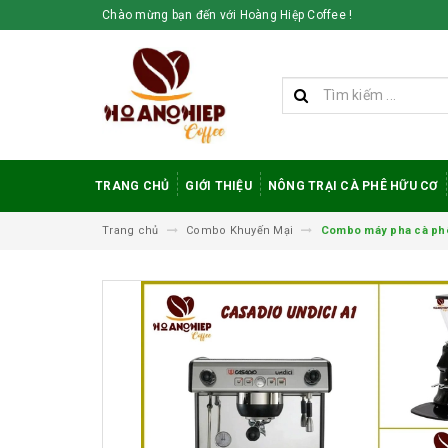
Chào mừng bạn đến với Hoàng Hiệp Coffee !
TRANG CHỦ
GIỚI THIỆU
NÔNG TRẠI CÀ PHÊ HỮU CƠ
Trang chủ
Combo Khuyến Mại
Combo máy pha cà phê