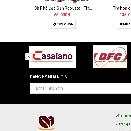
Cà Phê Đặc Sản Robusta - Fine Robusta Anaerobic
Trà hoa cà phê H2
Đườn
0₫
135.000₫
18.0
HỌN
MUA HÀNG
MUA
ĐĂNG KÝ NHẬN TIN
VỀ CHÚN
Trang 