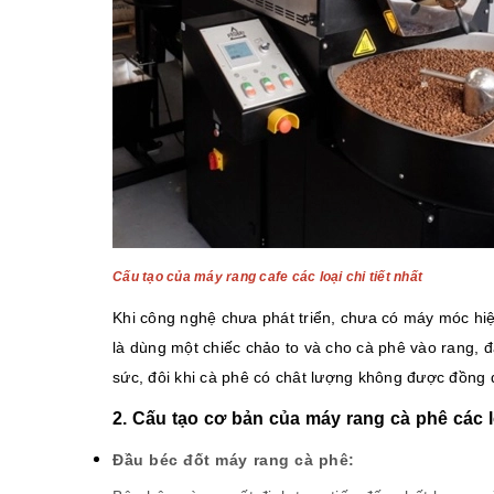
Cấu tạo của máy rang cafe các loại chi tiết nhất
Khi công nghệ chưa phát triển, chưa có máy móc h
là dùng một chiếc chảo to và cho cà phê vào rang, đả
sức, đôi khi cà phê có chât lượng không được đồng 
2. Cấu tạo cơ bản của máy rang cà phê các l
Đầu béc đốt máy rang cà phê: