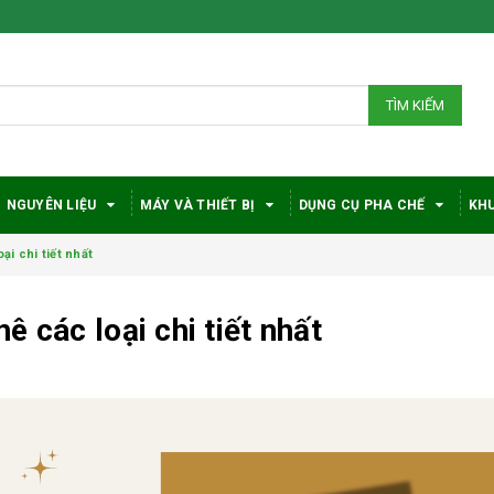
TÌM KIẾM
NGUYÊN LIỆU
MÁY VÀ THIẾT BỊ
DỤNG CỤ PHA CHẾ
KHU
ại chi tiết nhất
 các loại chi tiết nhất
Bí quyết chọn máy
Vì sao c
pha cà phê
robusta
DeLonghi phù hợp
được đá
với nhu cầu và ngân
trong gi
sách
phê?