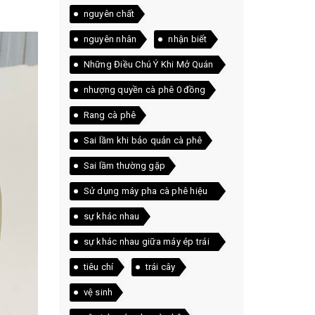
nguyên chất
nguyên nhân
nhận biết
Những Điều Chú Ý Khi Mở Quán
Cà Phê
nhượng quyền cà phê 0 đồng
Rang cà phê
Sai lầm khi bảo quản cà phê
Sai lầm thường gặp
Sử dụng máy pha cà phê hiệu
quả
sự khác nhau
sự khác nhau giữa máy ép trái
cây và máy xay sinh tố
tiêu chí
trái cây
vệ sinh