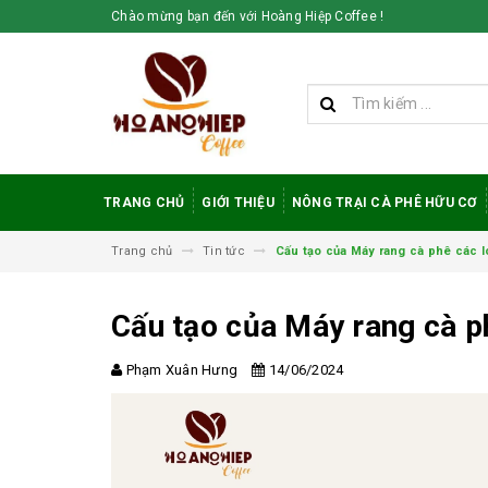
Chào mừng bạn đến với Hoàng Hiệp Coffee !
TRANG CHỦ
GIỚI THIỆU
NÔNG TRẠI CÀ PHÊ HỮU CƠ
Trang chủ
Tin tức
Cấu tạo của Máy rang cà phê các lo
Cấu tạo của Máy rang cà phê
Phạm Xuân Hưng
14/06/2024
Vì sao cà phê
robusta rang mộc
được đánh giá cao
trong giới sành cà
phê?