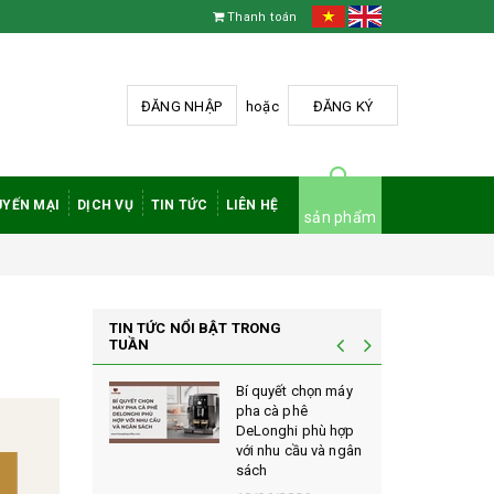
Thanh toán
ĐĂNG NHẬP
hoặc
ĐĂNG KÝ
YẾN MẠI
DỊCH VỤ
TIN TỨC
LIÊN HỆ
sản phẩm
TIN TỨC NỔI BẬT TRONG
TUẦN
à phê
Bí quyết chọn máy
 rang mộc
pha cà phê
nh giá cao
DeLonghi phù hợp
ới sành cà
với nhu cầu và ngân
sách