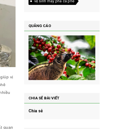
vệ sinh máy pha cà phê
QUẢNG CÁO
giúp vị
phê
 nhiều
CHIA SẺ BÀI VIẾT
Chia sẻ
ất quan