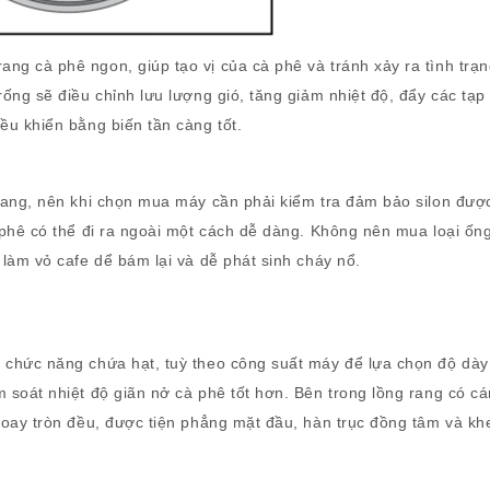
ng cà phê ngon, giúp tạo vị của cà phê và tránh xảy ra tình trạ
ống sẽ điều chỉnh lưu lượng gió, tăng giảm nhiệt độ, đẩy các tạp 
ều khiển bằng biến tần càng tốt.
 rang, nên khi chọn mua máy cần phải kiểm tra đảm bảo silon đượ
 phê có thể đi ra ngoài một cách dễ dàng. Không nên mua loại ốn
 làm vỏ cafe dể bám lại và dễ phát sinh cháy nổ.
ó chức năng chứa hạt, tuỳ theo công suất máy để lựa chọn độ dày
m soát nhiệt độ giãn nở cà phê tốt hơn. Bên trong lồng rang có cá
 xoay tròn đều, được tiện phẳng mặt đầu, hàn trục đồng tâm và kh