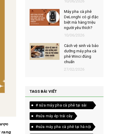
026
10/06/2026
t chọn mua
Máy pha cà phê
ạt rang
DeLonghi có gì đặc
m ngon,
biệt mà hàng triệu
người yêu thích?
026
10/06/2026
êu chí đánh
Cách vệ sinh và bảo
loại bột cà
dưỡng máy pha cà
yên chất
phê Winci đúng
chuẩn
026
27/02/2026
TAGS BÀI VIẾT
# sửa máy pha cà phê tại sài
gòn
#sửa máy ép trái cây
được
#sửa máy pha cà phê tại hà nội
 rang