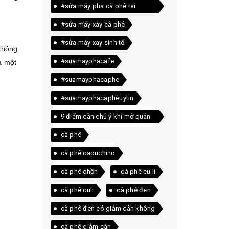
#sửa máy pha cà phê tai
quảng trị
#sửa máy xay cà phê
#sửa máy xay sinh tố
không
#suamayphacafe
a một
#suamayphacaphe
#suamayphacapheuytin
9 điểm cần chú ý khi mở quán
cà phê
cà phê
cà phê capuchino
cà phê chồn
cà phê cu li
cà phê culi
cà phê đen
cà phê đen có giảm cân không
cà phê giảm cân