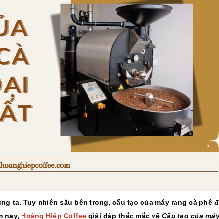
10/06/2026
10/06/2
Máy pha cà phê
Bí quyế
DeLonghi có gì đặc
cà phê h
biệt mà hàng triệu
mộc thơ
người yêu thích?
chuẩn vị
10/06/2026
10/06/2
Cách vệ sinh và bảo
Những ti
dưỡng máy pha cà
giá một 
phê Winci đúng
phê ngu
chuẩn
ngon
27/02/2026
10/06/2
úng ta. Tuy nhiên sâu bên trong, cấu tạo của máy rang cà phê 
m nay,
Hoàng Hiệp Coffee
giải đáp thắc mắc về
Cấu tạo của máy