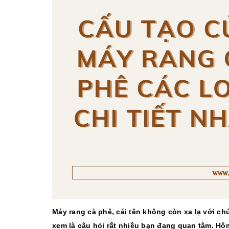
10/06/2026
Bí quyết chọn mua
cà phê hạt rang
mộc thơm ngon,
chuẩn vị
10/06/2026
Những tiêu chí đánh
giá một loại bột cà
phê nguyên chất
ngon
10/06/2026
Máy rang cà phê, cái tên không còn xa lạ với ch
xem là câu hỏi rất nhiều bạn đang quan tâm. Hô