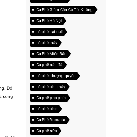
Cà Phê Giảm Cân Có Tốt Không
Cà Phê Hà Nội
cà phê hạt culi
cà phê máy
Cà Phê Miền Bắc
Cà phê nâu đá
cà phê nhượng quyền
cà phê pha máy
ng. Đó
và công
Cà phê pha phin
cà phê phin
Cà Phê Robusta
Cà phê sữa