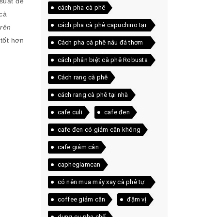
suất để
cách pha cà phê
cà
cách pha cà phê capuchino tại
trên
nhà
tốt hơn
Cách pha cà phê nâu đá thơm
ngon ngay tại nhà
cách phân biệt cà phê Robusta
và Arabica
Cách rang cà phê
cách rang cà phê tại nhà
cafe culi
cafe đen
cafe đen có giảm cân không
cafe giảm cân
caphegiamcan
có nên mua máy xay cà phê tự
động
coffee giảm cân
đậm vị
dụng cụ pha chế