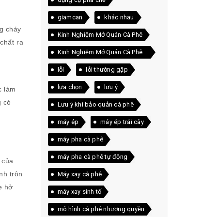
giamcan
khác nhau
ng cháy
Kinh Nghiệm Mở Quán Cà Phê
chất ra
Kinh Nghiệm Mở Quán Cà Phê
Thực Tế
lỗi
lỗi thường gặp
lựa chọn
lưu ý
c làm
g có
Lưu ý khi bảo quản cà phê
máy ép
máy ép trái cây
máy pha cà phê
máy pha cà phê tự động
 của
nh trộn
Máy xay cà phê
e hở
máy xay sinh tố
mô hình cà phê nhượng quyền