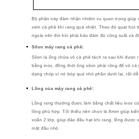
Bộ phận này đảm nhận nhiệm vụ quan trọng giúp ra
xém cà phê khi rang quá nhiệt. Theo đó quạt hút tr
ngoài nên đòi hỏi phải bảo đảm đủ công suất và đi
Silon máy rang cà phê:
Silon là ống chứa vỏ cà phê tách ra sau khi được
bằng inox, đồng thời ống silon phải rộng để vỏ cà
dạng chóp vì nó bóp quá nhỏ phần dưới lại, rất dễ
Lồng của máy rang cà phê:
Lồng rang thường được làm bằng chất liệu inox c
lồng phù hợp. Tối thiểu nên chọn là
8mm
giúp kiể
xoắn 2 lớp, giúp đảo đều hạt khi rang, lồng được
mặt đầu nhỏ.