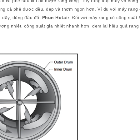
của cà phê sau khi đã được rang xong. Tuỳ từng loại máy và công 
ang cà phê được đều, đẹp và thơm ngon hơn. Ví dụ với máy rang 
g dãy, dùng đầu đốt
Phun Hotair
. Đối với máy rang có công suất
ng nhiệt, công suất gia nhiệt nhanh hơn, đem lại hiệu quả rang 