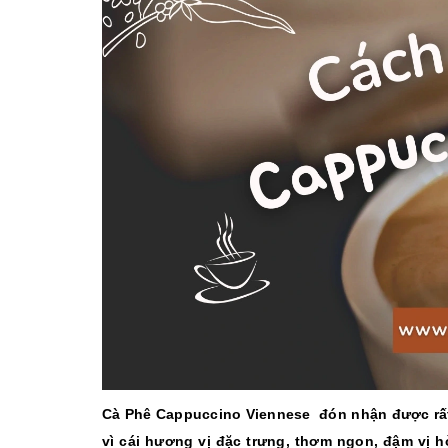
10/06/2026
Bí quyết chọn mua
cà phê hạt rang
mộc thơm ngon,
chuẩn vị
10/06/2026
Những tiêu chí đánh
giá một loại bột cà
phê nguyên chất
ngon
10/06/2026
Cà Phê Cappuccino Viennese đón nhận được rất n
vì cái hương vị đặc trưng, thơm ngon, đậm vị 