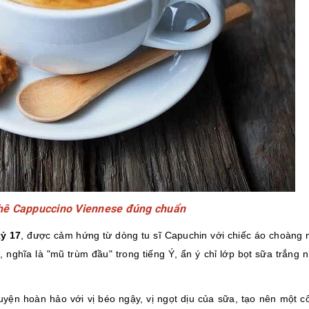
hê Cappuccino Viennese đúng chuẩn
kỷ 17
, được cảm hứng từ dòng tu sĩ Capuchin với chiếc áo choàng
 nghĩa là "mũ trùm đầu" trong tiếng Ý, ẩn ý chỉ lớp bọt sữa trắng n
ện hoàn hảo với vị béo ngậy, vị ngọt dịu của sữa, tạo nên một c