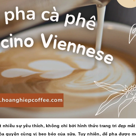
10/06/2026
10/06/2
Máy pha cà phê
Bí quyế
DeLonghi có gì đặc
cà phê h
biệt mà hàng triệu
mộc thơ
người yêu thích?
chuẩn vị
10/06/2026
10/06/2
Cách vệ sinh và bảo
Những ti
dưỡng máy pha cà
giá một 
phê Winci đúng
phê ngu
chuẩn
ngon
27/02/2026
10/06/2
hiều sự yêu thích, không chỉ bởi hình thức trang tri đẹp mắ
hòa quyện cùng vị beo béo của sữa. Tuy nhiên, để pha được m