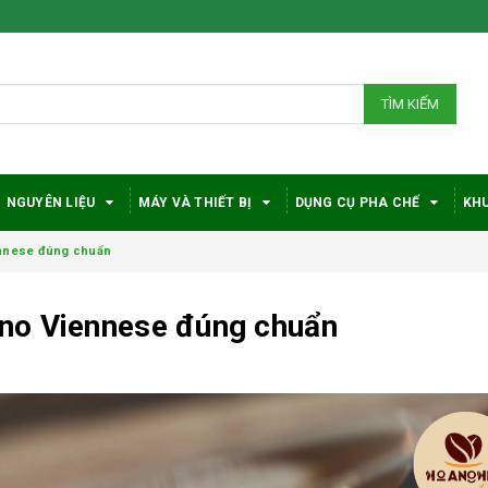
TÌM KIẾM
NGUYÊN LIỆU
MÁY VÀ THIẾT BỊ
DỤNG CỤ PHA CHẾ
KHU
nnese đúng chuẩn
no Viennese đúng chuẩn
Bí quyết chọn máy
Vì sao c
pha cà phê
robusta
DeLonghi phù hợp
được đá
với nhu cầu và ngân
trong gi
sách
phê?