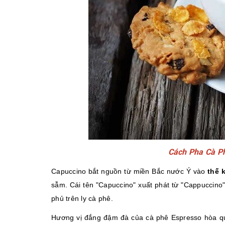
Cách Pha Cà P
Capuccino bắt nguồn từ miền Bắc nước Ý vào
thế 
sẫm. Cái tên "Capuccino" xuất phát từ "Cappuccino",
phủ trên ly cà phê.
Hương vị đắng đậm đà của cà phê Espresso hòa quy