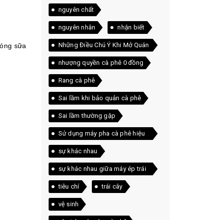
nguyên chất
nguyên nhân
nhận biết
Những Điều Chú Ý Khi Mở Quán
nóng sữa
Cà Phê
nhượng quyền cà phê 0 đồng
Rang cà phê
Sai lầm khi bảo quản cà phê
Sai lầm thường gặp
Sử dụng máy pha cà phê hiệu
quả
sự khác nhau
sự khác nhau giữa máy ép trái
cây và máy xay sinh tố
tiêu chí
trái cây
vệ sinh