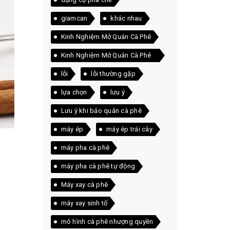
giamcan
khác nhau
Kinh Nghiệm Mở Quán Cà Phê
Kinh Nghiệm Mở Quán Cà Phê
Thực Tế
lỗi
lỗi thường gặp
lựa chọn
lưu ý
Lưu ý khi bảo quản cà phê
máy ép
máy ép trái cây
máy pha cà phê
máy pha cà phê tự động
Máy xay cà phê
máy xay sinh tố
mô hình cà phê nhượng quyền