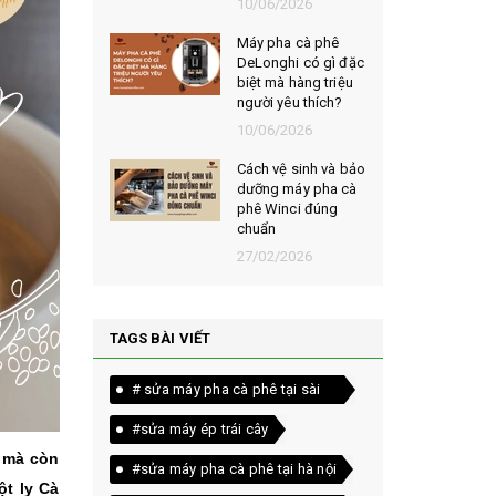
026
10/06/2026
t chọn mua
Máy pha cà phê
ạt rang
DeLonghi có gì đặc
m ngon,
biệt mà hàng triệu
người yêu thích?
026
10/06/2026
êu chí đánh
Cách vệ sinh và bảo
loại bột cà
dưỡng máy pha cà
yên chất
phê Winci đúng
chuẩn
026
27/02/2026
TAGS BÀI VIẾT
# sửa máy pha cà phê tại sài
gòn
#sửa máy ép trái cây
t mà còn
#sửa máy pha cà phê tại hà nội
ột ly Cà