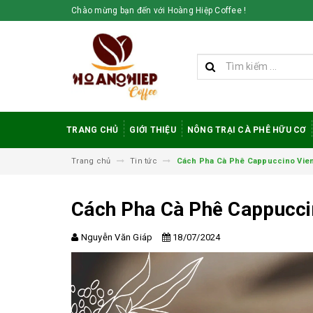
Chào mừng bạn đến với Hoàng Hiệp Coffee !
TRANG CHỦ
GIỚI THIỆU
NÔNG TRẠI CÀ PHÊ HỮU CƠ
Trang chủ
Tin tức
Cách Pha Cà Phê Cappuccino Vie
Cách Pha Cà Phê Cappucci
Nguyễn Văn Giáp
18/07/2024
Vì sao cà phê
robusta rang mộc
được đánh giá cao
trong giới sành cà
phê?