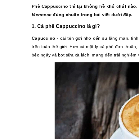
Phê Cappuccino thì lại không hề khó chút nào
Viennese
đúng chuẩn trong bài viết dưới đây.
1. Cà phê Cappuccino là gì?
Capuccino
- cái tên gợi nhớ đến sự lãng mạn, tin
trên toàn thế giới. Hơn cả một ly cà phê đơn thuầ
béo ngậy và bọt sữa xà lách, mang đến trải nghiệm vị