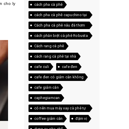
n cho ly
cách pha cà phê
cách pha cà phê capuchino tại
nhà
Cách pha cà phê nâu đá thơm
ngon ngay tại nhà
cách phân biệt cà phê Robusta
và Arabica
Cách rang cà phê
cách rang cà phê tại nhà
cafe culi
cafe đen
cafe đen có giảm cân không
cafe giảm cân
caphegiamcan
có nên mua máy xay cà phê tự
động
coffee giảm cân
đậm vị
dụng cụ pha chế