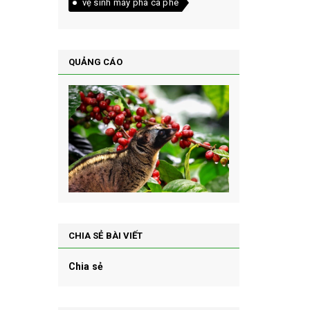
vệ sinh máy pha cà phê
QUẢNG CÁO
CHIA SẺ BÀI VIẾT
Chia sẻ