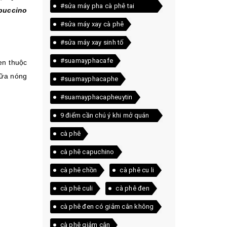
#sửa máy pha cà phê tai
puccino
quảng trị
#sửa máy xay cà phê
#sửa máy xay sinh tố
#suamayphacafe
en thuộc
sữa nóng
#suamayphacaphe
#suamayphacapheuytin
9 điểm cần chú ý khi mở quán
cà phê
cà phê
cà phê capuchino
cà phê chồn
cà phê cu li
cà phê culi
cà phê đen
cà phê đen có giảm cân không
cà phê giảm cân