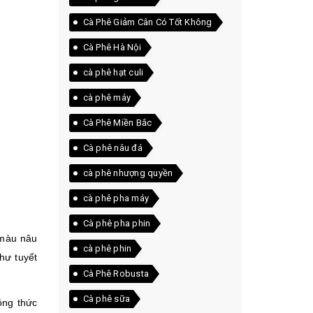
Cà Phê Giảm Cân Có Tốt Không
Cà Phê Hà Nội
cà phê hạt culi
cà phê máy
Cà Phê Miền Bắc
Cà phê nâu đá
cà phê nhượng quyền
cà phê pha máy
Cà phê pha phin
 màu nâu
cà phê phin
hư tuyết
Cà Phê Robusta
Cà phê sữa
ông thức