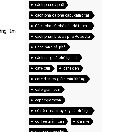
cách pha cà phê
cách pha cà phê capuchino tại
nhà
Cách pha cà phê nâu đá thơm
ông làm
ngon ngay tại nhà
cách phân biệt cà phê Robusta
và Arabica
Cách rang cà phê
cách rang cà phê tại nhà
cafe culi
cafe đen
cafe đen có giảm cân không
cafe giảm cân
caphegiamcan
có nên mua máy xay cà phê tự
động
coffee giảm cân
đậm vị
dụng cụ pha chế