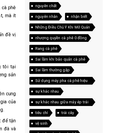
nguyên chất
à cà phê
t, mà ít
nguyên nhân
nhận biết
Những Điều Chú Ý Khi Mở Quán
ấn đề vị
Cà Phê
nhượng quyền cà phê 0 đồng
Rang cà phê
Sai lầm khi bảo quản cà phê
tôi tại
Sai lầm thường gặp
ượng sản
Sử dụng máy pha cà phê hiệu
quả
sự khác nhau
yên cung
 gia của
sự khác nhau giữa máy ép trái
g.
cây và máy xay sinh tố
tiêu chí
trái cây
t để tận
vệ sinh
ậm đà và