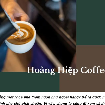
10/06/2026
10/06/2
Bí quyết chọn mua
Máy pha
cà phê hạt rang
DeLongh
mộc thơm ngon,
biệt mà 
chuẩn vị
người yê
10/06/2026
10/06/2
Những tiêu chí đánh
Cách vệ 
giá một loại bột cà
dưỡng m
phê nguyên chất
phê Win
ngon
chuẩn
10/06/2026
27/02/2
ởng một ly cà phê thơm ngon như ngoài hàng? Để ra được m
ình pha chế phải chuẩn. Vì vậy, chúng ta cùng đi xem cách