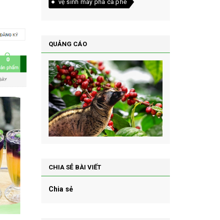
vệ sinh máy pha cà phê
QUẢNG CÁO
CHIA SẺ BÀI VIẾT
Chia sẻ