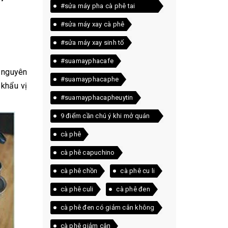
#sửa máy pha cà phê tai
quảng trị
#sửa máy xay cà phê
#sửa máy xay sinh tố
#suamayphacafe
 nguyên
#suamayphacaphe
 khẩu vị
#suamayphacapheuytin
9 điểm cần chú ý khi mở quán
cà phê
cà phê
cà phê capuchino
cà phê chồn
cà phê cu li
cà phê culi
cà phê đen
cà phê đen có giảm cân không
cà phê giảm cân