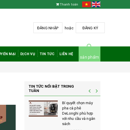
Thanh toán
ĐĂNG NHẬP
hoặc
ĐĂNG KÝ
YẾN MẠI
DỊCH VỤ
TIN TỨC
LIÊN HỆ
sản phẩm
TIN TỨC NỔI BẬT TRONG
TUẦN
t chọn máy
Vì sao cà phê
phê
robusta rang mộc
i phù hợp
được đánh giá cao
cầu và ngân
trong giới sành cà
phê?