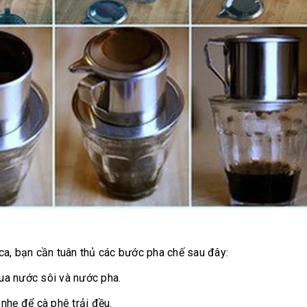
ca, bạn cần tuân thủ các bước pha chế sau đây:
qua nước sôi và nước pha.
nhẹ để cà phê trải đều.