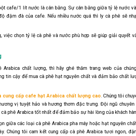
ột cafe/1 lít nước là cân bằng. Sự cân bằng giữa tỷ lệ nước v
 độ đậm đà của cafe. Nếu nhiều nước quá thì ly cà phê sẽ nhạ
 việc chọn tỷ lệ cà phê và nước phù hợp sẽ giúp giải quyết v
g
Arabica chất lượng, thì hãy ghé thăm trang web của chúng 
đáng tin cậy để mua cà phê hạt nguyên chất và đảm bảo chất l
à cung cấp cafe hạt Arabica chất lượng cao
. Chúng tôi chu
 hương vị tuyệt hảo và hương thơm đặc trưng. Đội ngũ chuyên
t cà phê Arabica tốt nhất để đảm bảo sự hài lòng của khách hàn
ọn giữa các loại cà phê Arabica pha máy hoặc hạt nguyên chấ
ày. Chúng tôi cam kết cung cấp cà phê Arabica tươi ngon, đ