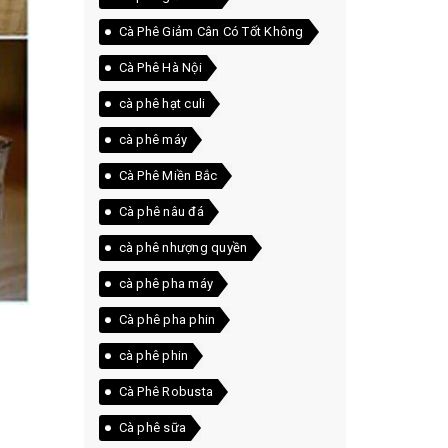
Cà Phê Giảm Cân Có Tốt Không
Cà Phê Hà Nội
cà phê hạt culi
cà phê máy
Cà Phê Miền Bắc
Cà phê nâu đá
cà phê nhượng quyền
cà phê pha máy
Cà phê pha phin
cà phê phin
Cà Phê Robusta
Cà phê sữa