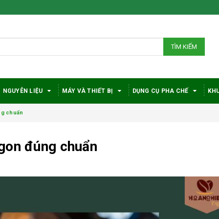
TÌM KIẾM
NGUYÊN LIỆU
MÁY VÀ THIẾT BỊ
DỤNG CỤ PHA CHẾ
KHU
ng chuẩn
ngon đúng chuẩn
Vì sao cà phê
Bí quyế
robusta rang mộc
pha cà 
được đánh giá cao
DeLongh
trong giới sành cà
với nhu 
phê?
sách