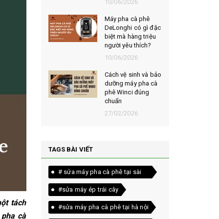
026
10/06/2026
 cà phê
Bí quyết chọn mua
i có gì đặc
cà phê hạt rang
hàng triệu
mộc thơm ngon,
u thích?
chuẩn vị
026
10/06/2026
sinh và bảo
Những tiêu chí đánh
áy pha cà
giá một loại bột cà
ci đúng
phê nguyên chất
ngon
026
10/06/2026
TAGS BÀI VIẾT
# sửa máy pha cà phê tại sài
gòn
#sửa máy ép trái cây
ột tách
#sửa máy pha cà phê tại hà nội
 pha cà