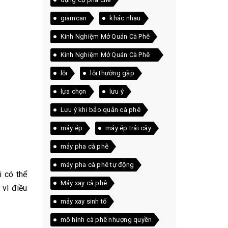
giamcan
khác nhau
Kinh Nghiệm Mở Quán Cà Phê
Kinh Nghiệm Mở Quán Cà Phê
Thực Tế
lỗi
lỗi thường gặp
lựa chọn
lưu ý
Lưu ý khi bảo quản cà phê
máy ép
máy ép trái cây
máy pha cà phê
máy pha cà phê tự động
i có thể
Máy xay cà phê
 vì điều
máy xay sinh tố
mô hình cà phê nhượng quyền