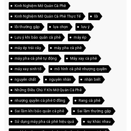
Kinh Nghiệm Mở Quán Cà Phê
Kinh Nghiệm Mở Quán Cà Phê Thực Tế
lỗi
lỗi thường gặp
lựa chọn
lưu ý
Lưu ý khi bảo quản cà phê
máy ép
máy ép trái cây
máy pha cà phê
máy pha cà phê tự động
Máy xay cà phê
máy xay sinh tố
mô hình cà phê nhượng quyền
nguyên chất
nguyên nhân
nhận biết
Những Điều Chú Ý Khi Mở Quán Cà Phê
nhượng quyền cà phê 0 đồng
Rang cà phê
Sai lầm khi bảo quản cà phê
Sai lầm thường gặp
Sử dụng máy pha cà phê hiệu quả
sự khác nhau