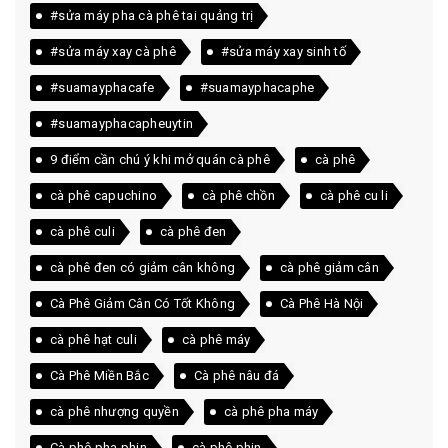
#sửa máy pha cà phê tai quảng trị
#sửa máy xay cà phê
#sửa máy xay sinh tố
#suamayphacafe
#suamayphacaphe
#suamayphacapheuytin
9 điểm cần chú ý khi mở quán cà phê
cà phê
cà phê capuchino
cà phê chồn
cà phê cu li
cà phê culi
cà phê đen
cà phê đen có giảm cân không
cà phê giảm cân
Cà Phê Giảm Cân Có Tốt Không
Cà Phê Hà Nội
cà phê hạt culi
cà phê máy
Cà Phê Miền Bắc
Cà phê nâu đá
cà phê nhượng quyền
cà phê pha máy
Cà phê pha phin
cà phê phin