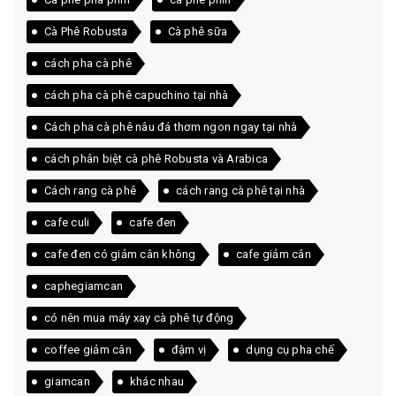
Cà Phê Robusta
Cà phê sữa
cách pha cà phê
cách pha cà phê capuchino tại nhà
Cách pha cà phê nâu đá thơm ngon ngay tại nhà
cách phân biệt cà phê Robusta và Arabica
Cách rang cà phê
cách rang cà phê tại nhà
cafe culi
cafe đen
cafe đen có giảm cân không
cafe giảm cân
caphegiamcan
có nên mua máy xay cà phê tự động
coffee giảm cân
đậm vị
dụng cụ pha chế
giamcan
khác nhau