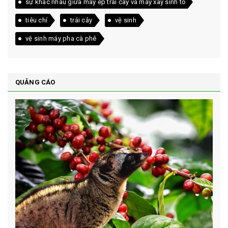
sự khác nhau giữa máy ép trái cây và máy xay sinh tố
tiêu chí
trái cây
vệ sinh
vệ sinh máy pha cà phê
QUẢNG CÁO