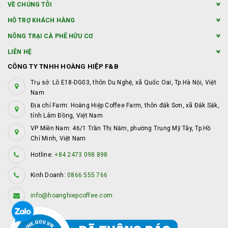
VỀ CHÚNG TÔI
HỖ TRỢ KHÁCH HÀNG
NÔNG TRẠI CÀ PHÊ HỮU CƠ
LIÊN HỆ
CÔNG TY TNHH HOÀNG HIỆP F&B
Trụ sở: Lô E18-DG03, thôn Du Nghệ, xã Quốc Oai, Tp.Hà Nội, Việt
Nam
Địa chỉ Farm: Hoàng Hiệp Coffee Farm, thôn đắk Sơn, xã Đắk Sắk,
tỉnh Lâm Đồng, Việt Nam
VP Miền Nam: 46/1 Trần Thị Năm, phường Trung Mỹ Tây, Tp.Hồ
Chí Minh, Việt Nam
Hotline:
+84 2473 098 898
Kinh Doanh:
0866 555 766
info@hoanghiepcoffee.com